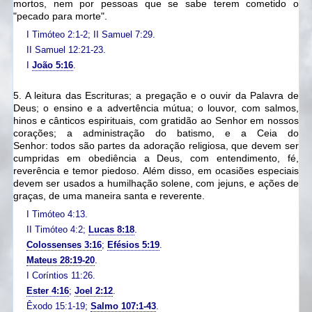
mortos,
nem por pessoas que se sabe terem cometido o
"pecado para morte".
I Timóteo 2:1-2; II Samuel 7:29.
II Samuel 12:21-23.
I
João 5:16
.
5. A leitura das Escrituras;
a pregação e o ouvir da Palavra de
Deus;
o ensino e a advertência mútua; o louvor, com salmos,
hinos e cânticos espirituais, com gratidão ao Senhor em nossos
corações;
a administração do batismo,
e a Ceia do
Senhor:
todos são partes da adoração religiosa, que devem ser
cumpridas em obediência a Deus, com entendimento, fé,
reverência e temor piedoso. Além disso, em ocasiões especiais
devem ser usados a humilhação solene, com jejuns,
e ações de
graças, de uma maneira santa e reverente.
I Timóteo 4:13.
II Timóteo 4:2;
Lucas 8:18
.
Colossenses 3:16
;
Efésios 5:19
.
Mateus 28:19-20
.
I Coríntios 11:26.
Ester 4:16
;
Joel 2:12
.
Êxodo 15:1-19;
Salmo 107:1-43
.