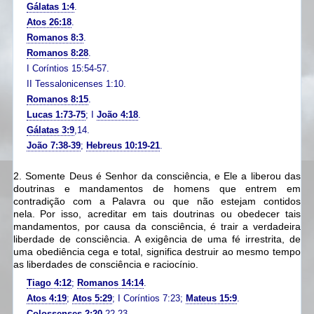
Gálatas 1:4
.
Atos 26:18
.
Romanos 8:3
.
Romanos 8:28
.
I Coríntios 15:54-57.
II Tessalonicenses 1:10.
Romanos 8:15
.
Lucas 1:73-75
; I
João 4:18
.
Gálatas 3:9
,14.
João 7:38-39
;
Hebreus 10:19-21
.
2. Somente Deus é Senhor da consciência,
e Ele a liberou das
doutrinas e mandamentos de homens que entrem em
contradição com a Palavra ou que não estejam contidos
nela.
Por isso, acreditar em tais doutrinas ou obedecer tais
mandamentos, por causa da consciência, é trair a verdadeira
liberdade de consciência.
A exigência de uma fé irrestrita, de
uma obediência cega e total, significa destruir ao mesmo tempo
as liberdades de consciência e raciocínio.
Tiago 4:12
;
Romanos 14:14
.
Atos 4:19
;
Atos 5:29
; I Coríntios 7:23;
Mateus 15:9
.
Colossenses 2:20
,22-23.