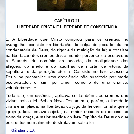
CAPÍTULO 21
LIBERDADE CRISTÃ E LIBERDADE DE CONSCIÊNCIA
1. A Liberdade que Cristo comprou para os crentes, no
evangelho, consiste na libertação da culpa do pecado, da ira
condenatória de Deus, do rigor e da maldição da lei;
e consiste
na libertação dos crentes deste mundo perverso,
da escravidão
a Satanás,
do domínio do pecado, da malignidade das
aflições,
do medo e do aguilhão da morte, da vitória da
sepultura,
e da perdição eterna.
Consiste no livre acesso a
Deus, no prestar-lhe uma obediência não suscitada por medo
escravizador;
e, sim, por amor, como o de uma criança,
voluntariamente.
Tudo isto, em essência, aplicava-se também aos crentes que
viviam sob a lei.
Sob o Novo Testamento, porém, a liberdade
cristã é ampliada, na libertação do jugo da lei cerimonial a que a
igreja judaica estava sujeita, na maior ousadia de acesso ao
trono da graça, e maior medida do livre Espírito de Deus do que
os crentes normalmente desfrutavam sob a lei.
Gálatas 3:13
.