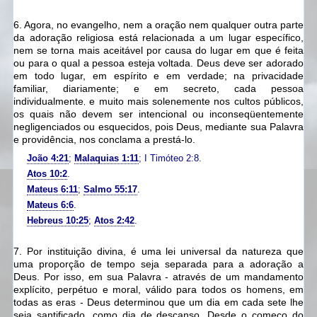
6. Agora, no evangelho, nem a oração nem qualquer outra parte
da adoração religiosa está relacionada a um lugar específico,
nem se torna mais aceitável por causa do lugar em que é feita
ou para o qual a pessoa esteja voltada. Deus deve ser adorado
em todo lugar, em espírito e em verdade;
na privacidade
familiar,
diariamente;
e em secreto, cada pessoa
individualmente
e muito mais solenemente nos cultos públicos,
,
os quais não devem ser intencional ou inconseqüentemente
negligenciados ou esquecidos, pois Deus, mediante sua Palavra
e providência, nos conclama a prestá-lo.
João 4:21
;
Malaquias 1:11
; I Timóteo 2:8.
Atos 10:2
.
Mateus 6:11
;
Salmo 55:17
.
Mateus 6:6
.
Hebreus 10:25
;
Atos 2:42
.
7. Por instituição divina, é uma lei universal da natureza que
uma proporção de tempo seja separada para a adoração a
Deus. Por isso, em sua Palavra - através de um mandamento
explícito, perpétuo e moral, válido para todos os homens, em
todas as eras - Deus determinou que um dia em cada sete lhe
seja santificado,
como dia de descanso. Desde o começo do