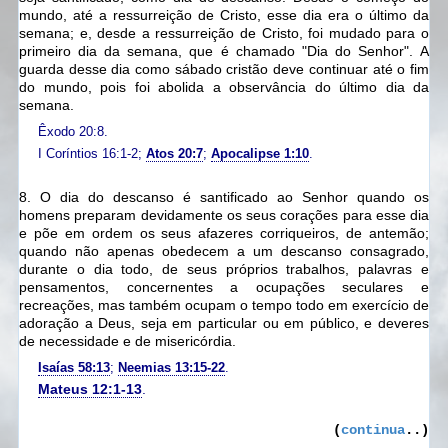
mundo, até a ressurreição de Cristo, esse dia era o último da
semana; e, desde a ressurreição de Cristo, foi mudado para o
primeiro dia da semana, que é chamado "Dia do Senhor".
A
guarda desse dia como sábado cristão deve continuar até o fim
do mundo, pois foi abolida a observância do último dia da
semana.
Êxodo 20:8.
I Coríntios 16:1-2;
Atos 20:7
;
Apocalipse 1:10
.
8. O dia do descanso é santificado ao Senhor quando os
homens preparam devidamente os seus corações para esse dia
e põe em ordem os seus afazeres corriqueiros, de antemão;
quando não apenas obedecem a um descanso consagrado,
durante o dia todo, de seus próprios trabalhos, palavras e
pensamentos, concernentes a ocupações seculares e
recreações,
mas também ocupam o tempo todo em exercício de
adoração a Deus, seja em particular ou em público, e deveres
de necessidade e de misericórdia.
Isaías 58:13
;
Neemias 13:15-22
.
Mateus 12:1-13
.
(
continua
..)