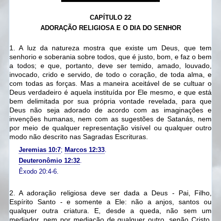
CAPÍTULO 22
ADORAÇÃO RELIGIOSA E O DIA DO SENHOR
1. A luz da natureza mostra que existe um Deus, que tem
senhorio e soberania sobre todos, que é justo, bom, e faz o bem
a todos; e que, portanto, deve ser temido, amado, louvado,
invocado, crido e servido, de todo o coração, de toda alma, e
com todas as forças.
Mas a maneira aceitável de se cultuar o
Deus verdadeiro é aquela instituída por Ele mesmo,
e que está
bem delimitada por sua própria vontade revelada, para que
Deus não seja adorado de acordo com as imaginações e
invenções humanas, nem com as sugestões de Satanás, nem
por meio de qualquer representação visível ou qualquer outro
modo não descrito nas Sagradas Escrituras.
Jeremias 10:7
;
Marcos 12:33
.
Deuteronômio 12:32
.
Êxodo 20:4-6.
2. A adoração religiosa deve ser dada a Deus - Pai, Filho,
Espírito Santo - e somente a Ele:
não a anjos, santos ou
qualquer outra criatura.
E, desde a queda, não sem um
mediador,
nem por mediação de qualquer outro, senão Cristo,