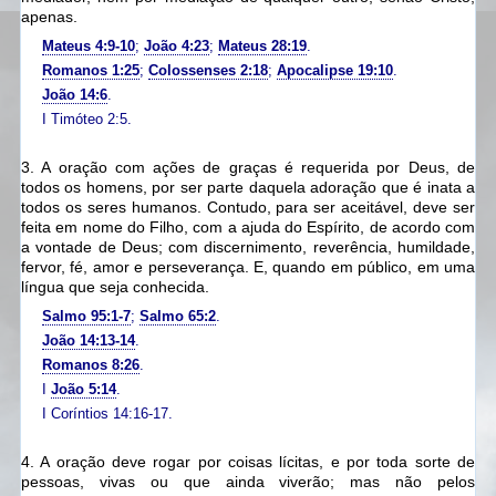
apenas.
Mateus 4:9-10
;
João 4:23
;
Mateus 28:19
.
Romanos 1:25
;
Colossenses 2:18
;
Apocalipse 19:10
.
João 14:6
.
I Timóteo 2:5.
3. A oração com ações de graças é requerida por Deus, de
todos os homens,
por ser parte daquela adoração que é inata a
todos os seres humanos. Contudo, para ser aceitável, deve ser
feita em nome do Filho,
com a ajuda do Espírito,
de acordo com
a vontade de Deus;
com discernimento, reverência, humildade,
fervor, fé, amor e perseverança. E, quando em público, em uma
língua que seja conhecida.
Salmo 95:1-7
;
Salmo 65:2
.
João 14:13-14
.
Romanos 8:26
.
I
João 5:14
.
I Coríntios 14:16-17.
4. A oração deve rogar por coisas lícitas, e por toda sorte de
pessoas, vivas ou que ainda viverão;
mas não pelos