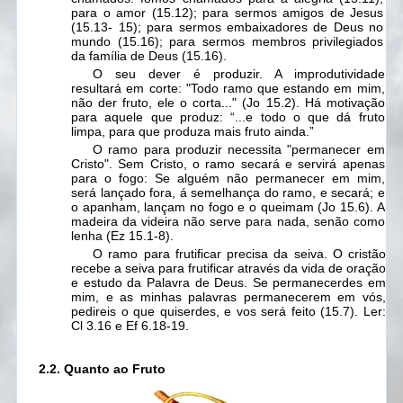
para o amor
(15.12);
para sermos amigos de Jesus
(15.13- 15); para sermos embaixadores de Deus no
mundo
(15.16);
para sermos membros privilegiados
da família de Deus
(15.16).
O seu dever é produzir. A improdutividade
resultará em corte: "Todo ramo que estando em mim,
não der fruto, ele o corta..." (Jo
15.2).
Há motivação
para aquele que produz: “...e todo o que dá fruto
limpa, para que produza mais fruto ainda.”
O ramo para produzir necessita "permanecer em
Cristo". Sem Cristo, o ramo secará e servirá apenas
para o fogo:
Se alguém não permanecer em mim,
será lançado fora, á semelhança do ramo, e secará; e
o apanham, lançam no fogo e o queimam
(Jo
15.6).
A
madeira da videira não serve para nada, senão como
lenha (Ez
15.1-8).
O ramo para frutificar precisa da seiva. O cristão
recebe a seiva para frutificar através da vida de oração
e estudo da Palavra de Deus.
Se permanecerdes em
mim, e as minhas palavras permanecerem em vós,
pedireis o que quiserdes, e vos será feito
(15.7).
Ler:
Cl
3.16
e Ef
6.18-19.
2.2. Quanto ao Fruto