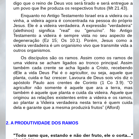
digo que o reino de Deus vos será tirado e
será entregue a
um povo que lhe produza os respectivos frutos
(Mt 21.43).
Enquanto no Antigo Testamento Israel era a videira ou a
vinha, a videira agora é concentrada na pessoa do próprio
Jesus. Ele é a videira verdadeira. A expressão "verdadeira"
(alethinos) significa "real" ou "genuíno". No Antigo
Testamento a videira é sempre vista no seu aspecto de
degeneração (Ez 15; Os 10.1). Porém, Jesus como a
videira verdadeira é um organismo vivo que transmite vida a
outros organismos.
Os discípulos são os ramos. Assim como os ramos de
uma videira se acham ligados ao tronco principal. Assim
também cada crente se acha ligado a Cristo, recebendo
dEle a vida Deus Pai é o agricultor, ou seja, aquele que
planta, cuida e faz crescer. Lavoura de Deus sois vós diz o
apóstolo Paulo aos crentes de Corinto (1 Co 3.9). “
O
agricultor não somente é aquele que ara a terra, mas
também é aquele que planta e cuida da videira. Aquele que
originou as relações existentes entre a videira e os ramos,
ao plantar a Videira verdadeira nesta terra é quem cuida
dela e garante que a mesma produzirá frutos”
(Alford)
2. A PRODUTIVIDADE DOS RAMOS
"Todo ramo que, estando e não der fruto, ele o corta..."