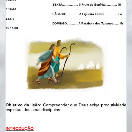
SEXTA:
.................
0 Fruto do Espírito
.............
Gl
5.16-26
SÁBADO:
..............
A Figueira Estéril
...............
Lc
13.6-9
DOMINGO:
...........
A Parábola dos Talentos
......
Mt
25.14-30
Objetivo da lição:
Compreender que Deus exige produtividade
espiritual dos seus discípulos.
INTRODUÇÃO