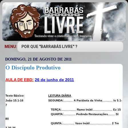
MENU:
DOMINGO, 21 DE AGOSTO DE 2011
O Discípulo Produtivo
AULA DE EBD:
26 de junho de 2011
Texto Básíco:
LEITURA DIÁRIA
João
15.1-16
SEGUNDA:
...........
A Parábola da Vinha
............
Is 5.1-
7
TERÇA:
.................
Ramo Inútil
.......................
Ez 15
QUARTA:
..............
Pedindo Restaurações
........
Sl
80
QUINTA:
..............
Vaso Inútil
.........................
2 Tm
2.20-26