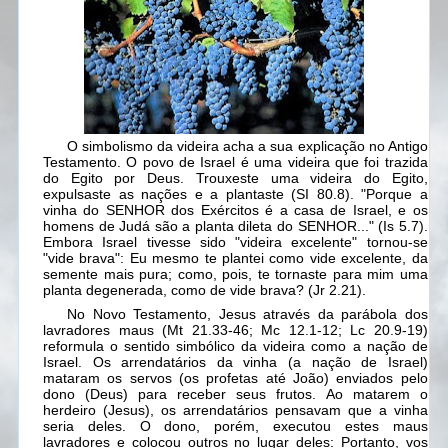
O simbolismo da videira acha a sua explicação no Antigo
Testamento. O povo de Israel é uma videira que foi trazida
do Egito por Deus.
Trouxeste uma videira do Egito,
expulsaste as nações e a plantaste
(SI 80.8). "Porque a
vinha do SENHOR dos Exércitos é a casa de Israel, e os
homens de Judá são a planta dileta do SENHOR..." (Is 5.7).
Embora Israel tivesse sido "videira excelente" tornou-se
"vide brava":
Eu mesmo te plantei como vide excelente, da
semente mais pura; como, pois, te tornaste para mim uma
planta degenerada, como de vide brava?
(Jr 2.21).
No Novo Testamento, Jesus através da parábola dos
lavradores maus (Mt 21.33-46; Mc 12.1-12; Lc 20.9-19)
reformula o sentido simbólico da videira como a nação de
Israel. Os arrendatários da vinha (a nação de Israel)
mataram os servos (os profetas até João) enviados pelo
dono (Deus) para receber seus frutos. Ao matarem o
herdeiro (Jesus), os arrendatários pensavam que a vinha
seria deles. O dono, porém, executou estes maus
lavradores e colocou outros no lugar deles:
Portanto, vos