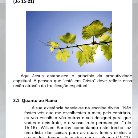
(Jo 15-21)
Aqui Jesus estabelece o princípio da produtividade
espiritual. A pessoa que “está em Cristo" deve refletir essa
união através da frutificação espiritual.
2.1. Quanto ao Ramo
A sua existência baseia-se na escolha divina. "Não
fostes vós que me escolhestes a mim; pelo contrário,
eu
vos escolhi a vós outros e vos designei para que
vades e deis fruto, e o vosso fruto permaneça..." (Jo
15.16). William Barclay comentando este trecho faz
uma lista das coisas para as quais fomos eleitos e
chamados: fomos chamados para a alegria
(15.11);