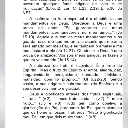
possuem qualquer fonte original de vida e de
frutificação" (Ellicott). Ler: Cl 1.23; 2.19; Ef 5.30; Jo
6.57.
A essência do fruto espiritual é a obediência aos
mandamentos de Deus. Obedecer a Deus é uma
prova de amor: "Se guardardes os meus
mandamentos, permanecereis no meu amor..." (Jo
15.10). Aquele que tem os meus mandamentos e os
guarda, esse é o que me ama; e aquele que me ama
será amado por meu Pai, e eu também o amarei e me
manifestarei a ele
(Jo 14.21). Obedecer a Deus é uma
prova de amizade:
Vós sois meus amigos, se fazeis o
que eu vos mando
(Jo 15.14).
A natureza do fruto é espiritual. É o fruto do
Espírito. "Mas o fruto do Espírito é: amor, alegria, paz,
longanimidade, benignidade, bondade, fidelidade,
mansidão, domínio próprio..." (Gl 5.22-23). Sendo
assim, a sua origem é sobrenatural (do Espírito) e o
seu desenvolvimento é gradual.
Deus é glorificado através dos frutos espirituais,
"...fruto..." (v.2), "...mais fruto ainda..." (v.2), "...muito
fruto..." (v.5 e v.8). Tudo tem como objetivo a
glorificação do Pai, porquanto foi Ele quem planejou
que os homens fossem frutíferos. "Nisto é glorificado
meu Pai, em que deis muito fruto..." (v.8).