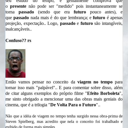
seu estudo do tempo, e genialmente comprova que
o
presente
não pode ser "medido" pois instantaneamente se
torna
passado
(sendo que era
futuro
pouco antes), e
que
passado
nada mais é do que lembrança; e
futuro
é apenas
projeção, expectação.. Logo,
passado
e
futuro
são intangíveis,
inalcançáveis..
Confuso?? rs
Então vamos pensar no conceito da
viagem no tempo
para
tornar isso mais "palpável".. E para comentar sobre disso, além
de citar alguns exemplos do próprio filme "
Efeito Borboleta
",
me sinto obrigado a mencionar uma das obras mais geniais do
cinema, que é a trilogia "
De Volta Para o Futuro
"..
Não que a idéia de viagem no tempo tenha surgido nessa obra-prima de
Steven Spielberg, mas acredito que nela o conceito foi trabalhado e
exibido de forma mais simples..