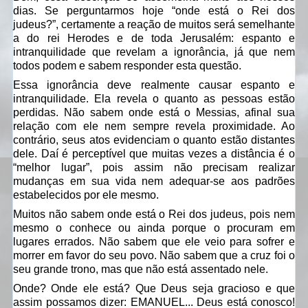
dias. Se perguntarmos hoje “onde está o Rei dos
judeus?”, certamente a reação de muitos será semelhante
a do rei Herodes e de toda Jerusalém: espanto e
intranquilidade que revelam a ignorância, já que nem
todos podem e sabem responder esta questão.
Essa ignorância deve realmente causar espanto e
intranquilidade. Ela revela o quanto as pessoas estão
perdidas. Não sabem onde está o Messias, afinal sua
relação com ele nem sempre revela proximidade. Ao
contrário, seus atos evidenciam o quanto estão distantes
dele. Daí é perceptível que muitas vezes a distância é o
“melhor lugar”, pois assim não precisam realizar
mudanças em sua vida nem adequar-se aos padrões
estabelecidos por ele mesmo.
Muitos não sabem onde está o Rei dos judeus, pois nem
mesmo o conhece ou ainda porque o procuram em
lugares errados. Não sabem que ele veio para sofrer e
morrer em favor do seu povo. Não sabem que a cruz foi o
seu grande trono, mas que não está assentado nele.
Onde? Onde ele está? Que Deus seja gracioso e que
assim possamos dizer: EMANUEL... Deus está conosco!