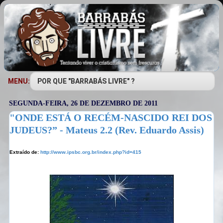
MENU:
SEGUNDA-FEIRA, 26 DE DEZEMBRO DE 2011
"ONDE ESTÁ O RECÉM-NASCIDO REI DOS
JUDEUS?” - Mateus 2.2 (Rev. Eduardo Assis)
Extraído de:
http://www.ipsbc.org.br/index.php?id=415