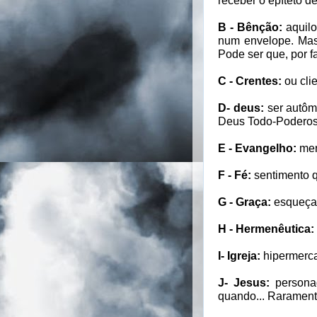
receber o epíteto d
B - Bênção:
aquilo
num envelope. Mas,
Pode ser que, por f
C - Crentes:
ou cli
D- deus:
ser autôma
Deus Todo-Poderoso
E - Evangelho:
mer
F - Fé:
sentimento q
G - Graça:
esqueça!
H - Hermenêutica:
I- Igreja:
hipermerca
J- Jesus:
persona
quando... Raramente,