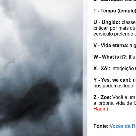
T - Tempo (templo)
U - Ungido:
classe
criticar, por mais q
versículo preferido 
V - Vida eterna:
alg
W - What is it?:
It´
X - Xô!:
interjeição 
Y - Yes, we can!:
n
nós podemos tudo! T
Z - Zoe:
Você é um p
a própria vida de
Hagin)
Fonte:
Vozes da R