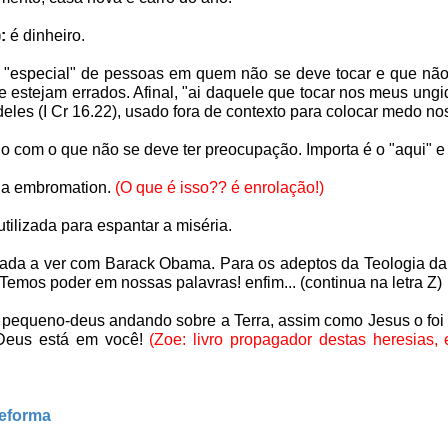
:
é dinheiro.
 "especial" de pessoas em quem não se deve tocar e que não 
ue estejam errados. Afinal, "ai daquele que tocar nos meus ungid
deles (I Cr 16.22), usado fora de contexto para colocar medo nos 
o com o que não se deve ter preocupação. Importa é o "aqui" e 
s a embromation.
(O que é isso?? é enrolação!)
utilizada para espantar a miséria.
ada a ver com
Barack Obama. Para os adeptos da Teologia da
emos poder em nossas palavras! enfim... (continua na letra Z)
equeno-deus andando sobre a Terra, assim como Jesus o foi (d
 Deus está em você!
(Zoe: livro propagador destas heresias, 
eforma