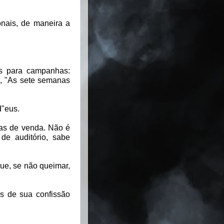
onais, de maneira a
s para campanhas:
, "As sete semanas
d"eus.
as de venda. Não é
e auditório, sabe
ue, se não queimar,
és de sua confissão