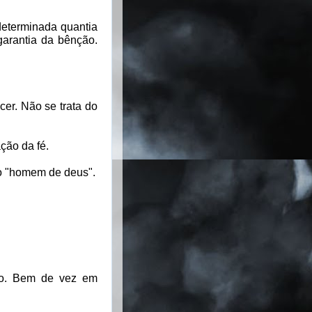
determinada quantia
garantia da bênção.
er. Não se trata do
ção da fé.
ao "homem de deus".
ão. Bem de vez em