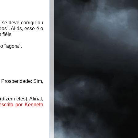
se deve corrigir ou
os". Aliás, esse é o
fiéis.
o "agora".
 Prosperidade: Sim,
izem eles). Afinal,
escrito por Kenneth