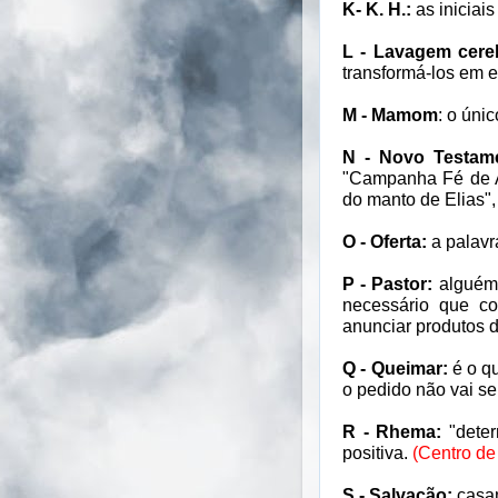
K- K. H.:
as iniciai
L - Lavagem cereb
transformá-los em e
M - Mamom
: o úni
N - Novo Testam
"Campanha Fé de A
do manto de Elias",
O - Oferta:
a palavr
P - Pastor:
alguém 
necessário que c
anunciar produtos 
Q - Queimar:
é o qu
o pedido não vai se
R - Rhema:
"deter
positiva.
(Centro de
S - Salvação:
casam