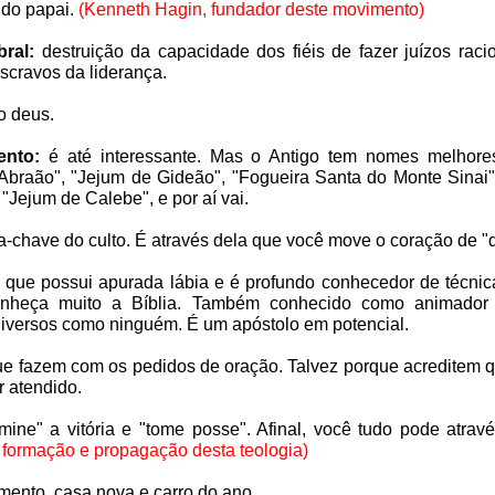
s do papai.
(Kenneth Hagin, fundador deste movimento)
ral:
destruição da capacidade dos fiéis de fazer juízos raci
scravos da liderança.
co deus.
ento:
é até interessante. Mas o Antigo tem nomes melhore
braão", "Jejum de Gideão", "Fogueira Santa do Monte Sinai"
 "Jejum de Calebe", e por aí vai.
a-chave do culto. É através dela que você move o coração de "
que possui apurada lábia e é profundo conhecedor de técnic
onheça muito a Bíblia. Também conhecido como animador d
diversos como ninguém. É um apóstolo em potencial.
e fazem com os pedidos de oração. Talvez porque acreditem q
r atendido.
mine" a vitória e "tome posse". Afinal, você tudo pode atrav
 formação
e propagação desta teologia)
ento, casa nova e carro do ano.