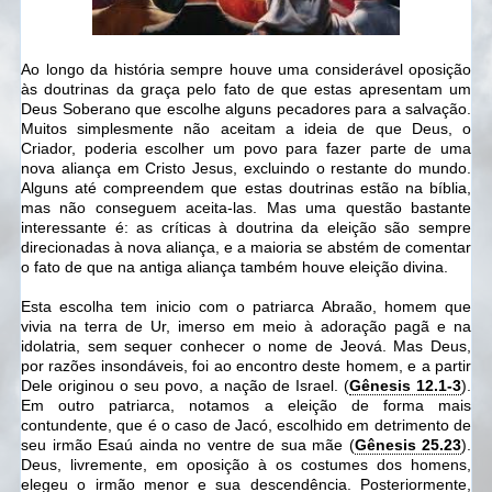
Ao longo da história sempre houve uma considerável oposição
às doutrinas da graça pelo fato de que estas apresentam um
Deus Soberano que escolhe alguns pecadores para a salvação.
Muitos simplesmente não aceitam a ideia de que Deus, o
Criador, poderia escolher um povo para fazer parte de uma
nova aliança em Cristo Jesus, excluindo o restante do mundo.
Alguns até compreendem que estas doutrinas estão na bíblia,
mas não conseguem aceita-las. Mas uma questão bastante
interessante é: as críticas à doutrina da eleição são sempre
direcionadas à nova aliança, e a maioria se abstém de comentar
o fato de que na antiga aliança também houve eleição divina.
Esta escolha tem inicio com o patriarca Abraão, homem que
vivia na terra de Ur, imerso em meio à adoração pagã e na
idolatria, sem sequer conhecer o nome de Jeová. Mas Deus,
por razões insondáveis, foi ao encontro deste homem, e a partir
Dele originou o seu povo, a nação de Israel. (
Gênesis 12.1-3
).
Em outro patriarca, notamos a eleição de forma mais
contundente, que é o caso de Jacó, escolhido em detrimento de
seu irmão Esaú ainda no ventre de sua mãe (
Gênesis 25.23
).
Deus, livremente, em oposição à os costumes dos homens,
elegeu o irmão menor e sua descendência. Posteriormente,