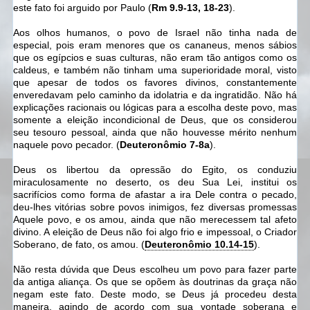
este fato foi arguido por Paulo (
Rm 9.9-13, 18-23
).
Aos olhos humanos, o povo de Israel não tinha nada de
especial, pois eram menores que os cananeus, menos sábios
que os egípcios e suas culturas, não eram tão antigos como os
caldeus, e também não tinham uma superioridade moral, visto
que apesar de todos os favores divinos, constantemente
enveredavam pelo caminho da idolatria e da ingratidão. Não há
explicações racionais ou lógicas para a escolha deste povo, mas
somente a eleição incondicional de Deus, que os considerou
seu tesouro pessoal, ainda que não houvesse mérito nenhum
naquele povo pecador. (
Deuteronômio 7-8a
).
Deus os libertou da opressão do Egito, os conduziu
miraculosamente no deserto, os deu Sua Lei, institui os
sacrifícios como forma de afastar a ira Dele contra o pecado,
deu-lhes vitórias sobre povos inimigos, fez diversas promessas
Aquele povo, e os amou, ainda que não merecessem tal afeto
divino. A eleição de Deus não foi algo frio e impessoal, o Criador
Soberano, de fato, os amou. (
Deuteronômio 10.14-15
).
Não resta dúvida que Deus escolheu um povo para fazer parte
da antiga aliança. Os que se opõem às doutrinas da graça não
negam este fato. Deste modo, se Deus já procedeu desta
maneira, agindo de acordo com sua vontade soberana e