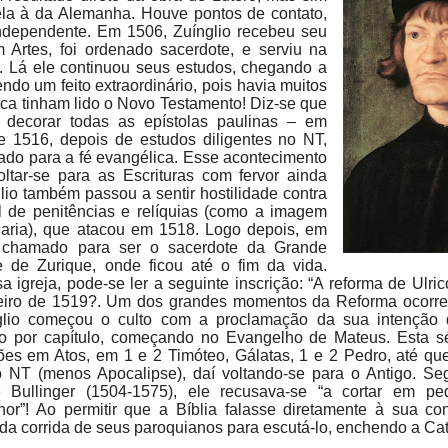
ela à da Alemanha. Houve pontos de contato,
independente. Em 1506, Zuínglio recebeu seu
m Artes, foi ordenado sacerdote, e serviu na
. Lá ele continuou seus estudos, chegando a
ndo um feito extraordinário, pois havia muitos
ca tinham lido o Novo Testamento! Diz-se que
 decorar todas as epístolas paulinas – em
e 1516, depois de estudos diligentes no NT,
tado para a fé evangélica. Esse acontecimento
oltar-se para as Escrituras com fervor ainda
lio também passou a sentir hostilidade contra
l de penitências e relíquias (como a imagem
aria), que atacou em 1518. Logo depois, em
i chamado para ser o sacerdote da Grande
e de Zurique, onde ficou até o fim da vida.
a igreja, pode-se ler a seguinte inscrição: “A reforma de Ulr
neiro de 1519?. Um dos grandes momentos da Reforma ocorreu
glio começou o culto com a proclamação da sua intenção 
ulo por capítulo, começando no Evangelho de Mateus. Esta s
ões em Atos, em 1 e 2 Timóteo, Gálatas, 1 e 2 Pedro, até qu
 NT (menos Apocalipse), daí voltando-se para o Antigo. S
e Bullinger (1504-1575), ele recusava-se “a cortar em p
r”! Ao permitir que a Bíblia falasse diretamente à sua co
da corrida de seus paroquianos para escutá-lo, enchendo a Cat