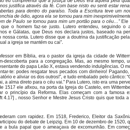
ntão eu compreendi que a justiça de Deus era aquela pela qual
nos justifica através da fé. Com base nisto eu senti estar ren
abertas para dentro do paraíso. Toda a Escritura teve um nov
 enchia de ódio, agora ela se tornou para mim inexprimivelme
em de Paulo se tornou para mim um portão para o céu…”
Ele 
 que o homem faz-se justo. Lutero entendeu, seguindo o 
os e Gálatas, que Deus nos declara justos, baseado na per
 nossa conta. Lutero disse que a doutrina da justificação pel
 qual a igreja se mantém ou cai”.
ofessor em Bíblia, era o pastor da igreja da cidade de Witt
cém-descoberta para a congregação. Mas, ao mesmo tempo,
resentante do papa Leão X, estava vendendo indulgências. O m
ntar-te: podes resgatar teus pecados com dinheiro! Pagando
atório e aliviar os dos outros!”, e tudo embalado pelo cântic
ai, a alma direto para o céu vai.” Para Lutero, isto era uma per
e 1517 ele afixou, na porta da Igreja do Castelo, em Wittembe
r o princípio da Reforma. Elas começam com a famosa ex
Mt 4.17] , nosso Senhor e Mestre Jesus Cristo quis que toda a 
ederam com rapidez. Em 1518, Frederico, Eleitor da Saxôni
articipou do debate de Leipzig. Em 10 de dezembro de 1520, q
” e a bula papal que o ameaçava de excomunhão. Em começo