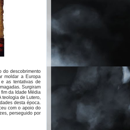
po do descobrimento
tar moldar a Europa
, e as tentativas de
esmagadas. Surgiram
 fim da Idade Média
 teologia de Lutero,
edades desta época.
eceu com o apoio do
zes, perseguido por