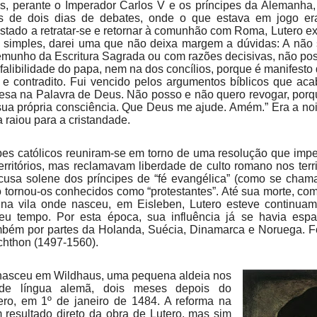
 perante o Imperador Carlos V e os príncipes da Alemanha,
s de dois dias de debates, onde o que estava em jogo er
instado a retratar-se e retornar à comunhão com Roma, Lutero 
 simples, darei uma que não deixa margem a dúvidas: A não
emunho da Escritura Sagrada ou com razões decisivas, não poss
falibilidade do papa, nem na dos concílios, porque é manifest
e contradito. Fui vencido pelos argumentos bíblicos que aca
resa na Palavra de Deus. Não posso e não quero revogar, porq
 sua própria consciência. Que Deus me ajude. Amém.” Era a noi
 raiou para a cristandade.
pes católicos reuniram-se em torno de uma resolução que impe
rritórios, mas reclamavam liberdade de culto romano nos terri
cusa solene dos príncipes de “fé evangélica” (como se cha
 tornou-os conhecidos como “protestantes”. Até sua morte, co
 na vila onde nasceu, em Eisleben, Lutero esteve continua
seu tempo. Por esta época, sua influência já se havia esp
bém por partes da Holanda, Suécia, Dinamarca e Noruega. Fo
chthon (1497-1560).
asceu em Wildhaus, uma pequena aldeia nos
de língua alemã, dois meses depois do
ero, em 1º de janeiro de 1484. A reforma na
 resultado direto da obra de Lutero, mas sim