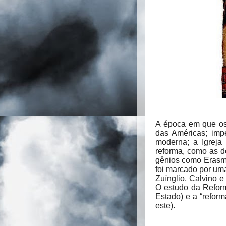
A época em que os 
das Américas; impe
moderna; a Igreja C
reforma, como as d
gênios como Erasmo
foi marcado por uma
Zuínglio, Calvino 
O estudo da Reform
Estado) e a “refor
este).