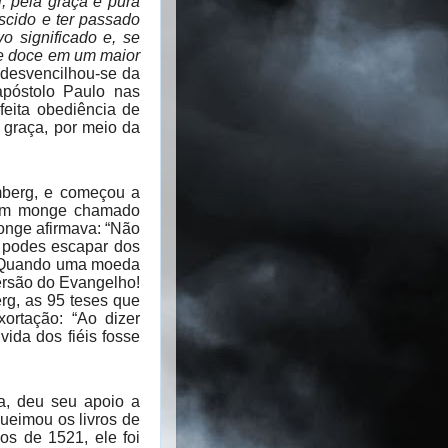
, pela graça e pura
ascido e ter passado
o significado e, se
nte doce em um maior
desvencilhou-se da
apóstolo Paulo nas
feita obediência de
a graça, por meio da
emberg, e começou a
 um monge chamado
onge afirmava: “Não
, podes escapar dos
o: “Quando uma moeda
versão do Evangelho!
rg, as 95 teses que
ortação: “Ao dizer
vida dos fiéis fosse
a, deu seu apoio a
ueimou os livros de
s de 1521, ele foi