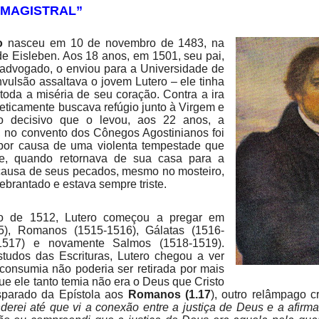
 MAGISTRAL”
o
nasceu em 10 de novembro de 1483, na
de Eisleben. Aos 18 anos, em 1501, seu pai,
 advogado, o enviou para a Universidade de
vulsão assaltava o jovem Lutero – ele tinha
oda a miséria de seu coração. Contra a ira
eticamente buscava refúgio junto à Virgem e
to decisivo que o levou, aos 22 anos, a
, no convento dos Cônegos Agostinianos foi
por causa de uma violenta tempestade que
le, quando retornava de sua casa para a
causa de seus pecados, mesmo no mosteiro,
uebrantado e estava sempre triste.
rno de 1512, Lutero começou a pregar em
5), Romanos (1515-1516), Gálatas (1516-
1517) e novamente Salmos (1518-1519).
tudos das Escrituras, Lutero chegou a ver
consumia não poderia ser retirada por mais
que ele tanto temia não era o Deus que Cristo
isparado da Epístola aos
Romanos (1.17
), outro relâmpago 
derei até que vi a conexão entre a justiça de Deus e a afirm