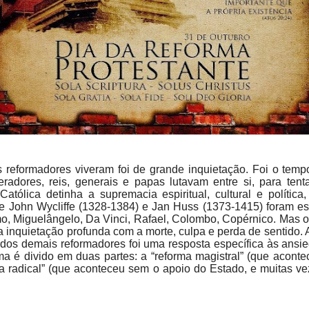
reformadores viveram foi de grande inquietação. Foi o tem
radores, reis, generais e papas lutavam entre si, para ten
atólica detinha a supremacia espiritual, cultural e política
e John Wycliffe (1328-1384) e Jan Huss (1373-1415) foram 
, Miguelângelo, Da Vinci, Rafael, Colombo, Copérnico. Mas o
 inquietação profunda com a morte, culpa e perda de sentido. A
e dos demais reformadores foi uma resposta específica às ansi
a é divido em duas partes: a “reforma magistral” (que acont
ma radical” (que aconteceu sem o apoio do Estado, e muitas ve