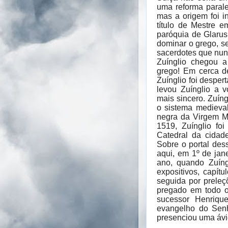
uma reforma paral
mas a origem foi 
título de Mestre e
paróquia de Glarus
dominar o grego, se
sacerdotes que nun
Zuínglio chegou a
grego! Em cerca d
Zuínglio foi desper
levou Zuínglio a v
mais sincero. Zuíng
o sistema medieva
negra da Virgem M
1519, Zuínglio fo
Catedral da cidad
Sobre o portal dess
aqui, em 1º de ja
ano, quando Zuín
expositivos, capít
seguida por preleç
pregado em todo o
sucessor Henriqu
evangelho do Senho
presenciou uma ávi