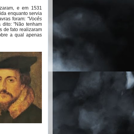
nizaram, e em 1531
vida enquanto servia
avras foram:
“Vocês
a dito: “Não tenham
 de fato realizaram
obre a qual apenas