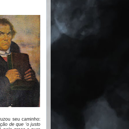
cruzou seu caminho:
ação de que ‘o justo