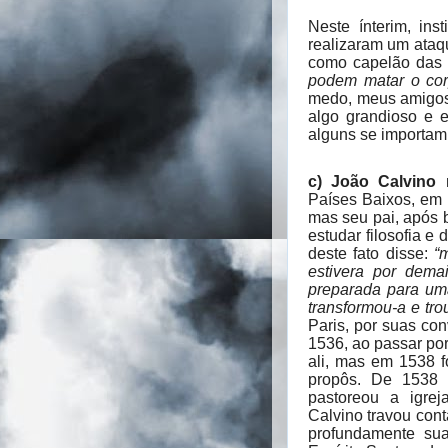
Neste ínterim, in
realizaram um ataqu
como capelão das t
podem matar o co
medo, meus amigos!
algo grandioso e 
alguns se importam
c) João Calvino
n
Países Baixos, em 
mas seu pai, após b
estudar filosofia e 
deste fato disse:
“
estivera por dema
preparada para um
transformou-a e tro
Paris, por suas co
1536, ao passar por
ali, mas em 1538 f
propôs. De 1538 
pastoreou a igrej
Calvino travou con
profundamente sua