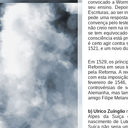
convocado a Worms,
seu ensino. Depoi
Escrituras, ao ser 
pede uma resposta
convença pelo test
não creio nem na in
se tem equivocado 
consciência está p
é certo agir contra
1521, e um novo dia
Em 1529, os prínci
Reforma em seus te
pela Reforma. A re
com esta imposição
fevereiro de 1546,
controvérsias de 
Alemanha, mas tam
amigo Filipe Melan
b) Ulrico Zuínglio
n
Alpes da Suíça 
nascimento de Lut
Suíça não seria um