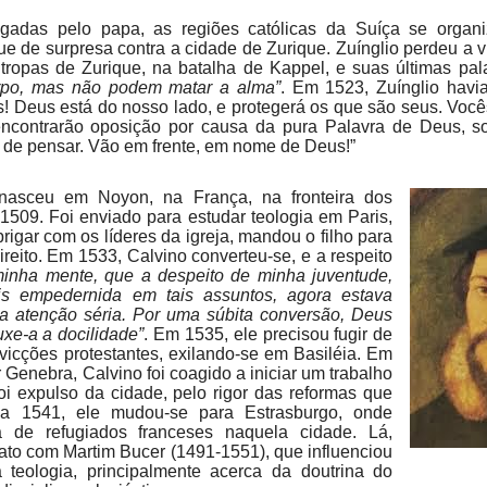
stigadas pelo papa, as regiões católicas da Suíça se orga
e de surpresa contra a cidade de Zurique. Zuínglio perdeu a 
ropas de Zurique, na batalha de Kappel, e suas últimas pal
rpo, mas não podem matar a alma”
. Em 1523, Zuínglio havi
 Deus está do nosso lado, e protegerá os que são seus. Vocês
encontrarão oposição por causa da pura Palavra de Deus, s
 de pensar. Vão em frente, em nome de Deus!”
asceu em Noyon, na França, na fronteira dos
1509. Foi enviado para estudar teologia em Paris,
rigar com os líderes da igreja, mandou o filho para
direito. Em 1533, Calvino converteu-se, e a respeito
minha mente, que a despeito de minha juventude,
is empedernida em tais assuntos, agora estava
a atenção séria. Por uma súbita conversão, Deus
uxe-a a docilidade”
. Em 1535, ele precisou fugir de
nvicções protestantes, exilando-se em Basiléia. Em
 Genebra, Calvino foi coagido a iniciar um trabalho
oi expulso da cidade, pelo rigor das reformas que
a 1541, ele mudou-se para Estrasburgo, onde
a de refugiados franceses naquela cidade. Lá,
tato com Martim Bucer (1491-1551), que influenciou
 teologia, principalmente acerca da doutrina do