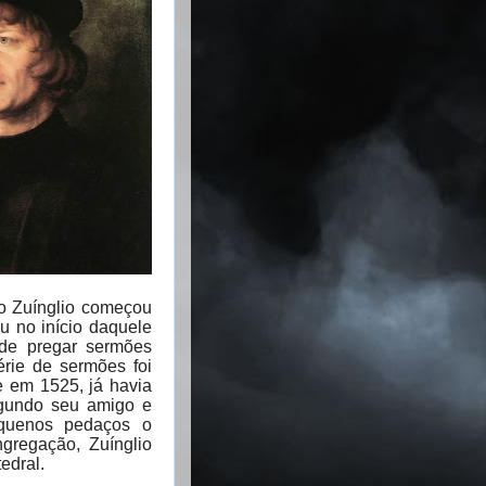
ico Zuínglio começou
 no início daquele
de pregar sermões
érie de sermões foi
e em 1525, já havia
egundo seu amigo e
equenos pedaços o
ngregação, Zuínglio
edral.