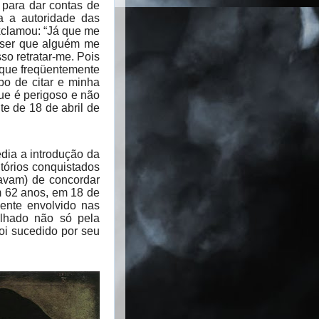
 para dar contas de
a a autoridade das
exclamou: “Já que me
 ser que alguém me
o retratar-me. Pois
o que freqüentemente
bo de citar e minha
ue é perigoso e não
te de 18 de abril de
dia a introdução da
tórios conquistados
mavam) de concordar
m 62 anos, em 18 de
mente envolvido nas
alhado não só pela
i sucedido por seu