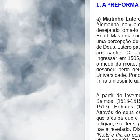
1. A “REFORMA
a) Martinho Luter
Alemanha, na vila 
desejando torná-lo
Erfurt. Mas uma con
uma percepção de t
de Deus, Lutero pat
aos santos. O fa
ingressar, em 1505
o medo da morte, 
desabou perto de
Universidade. Por 
tinha um espírito q
A partir do inve
Salmos (1513-151
1517), Hebreus (
Através de seus es
que a culpa que o 
religião, e o Deus 
havia revelado. D
“Noite e dia eu pon