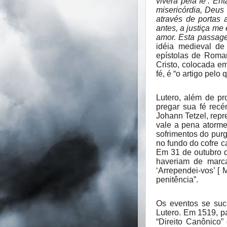
viverá pela fé’. E
misericórdia, Deus 
através de portas 
antes, a justiça me
amor. Esta passag
idéia medieval de
epístolas de Roman
Cristo, colocada em
fé, é “o artigo pelo
Lutero, além de pr
pregar sua fé re
Johann Tetzel, rep
vale a pena atorme
sofrimentos do purg
no fundo do cofre c
Em 31 de outubro d
haveriam de marca
‘Arrependei-vos’ [ 
penitência”.
Os eventos se suc
Lutero. Em 1519, p
“Direito Canônico