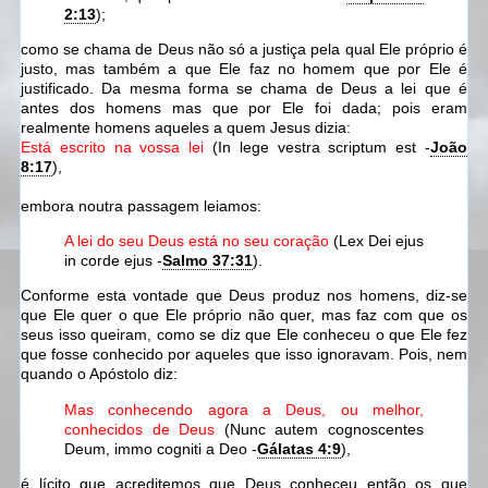
2:13
);
como se chama de Deus não só a justiça pela qual Ele próprio é
justo, mas também a que Ele faz no homem que por Ele é
justificado. Da mesma forma se chama de Deus a lei que é
antes dos homens mas que por Ele foi dada; pois eram
realmente homens aqueles a quem Jesus dizia:
Está escrito na vossa lei
(In lege vestra scriptum est -
João
8:17
),
embora noutra passagem leiamos:
A lei do seu Deus está no seu coração
(Lex Dei ejus
in corde ejus -
Salmo 37:31
).
Conforme esta vontade que Deus produz nos homens, diz-se
que Ele quer o que Ele próprio não quer, mas faz com que os
seus isso queiram, como se diz que Ele conheceu o que Ele fez
que fosse conhecido por aqueles que isso ignoravam. Pois, nem
quando o Apóstolo diz:
Mas conhecendo agora a Deus, ou melhor,
conhecidos de Deus
(Nunc autem cognoscentes
Deum, immo cogniti a Deo -
Gálatas 4:9
),
é lícito que acreditemos que Deus conheceu então os que