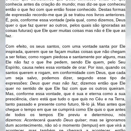
conhecia antes da criação do mundo; mas diz-se que conheceu
então o que fez com que então fosse conhecido. Destas formas
de expressão recordo-me que já se tratou nos livros anteriores.
É, pois, conforme essa vontade (pela qual, como dizemos, Deus
quer o que faz querer ao outros, pelos quais são ignoradas as
coisas futuras) que Ele quer muitas coisas mas não é Ele que as
faz.
Com efeito, os seus santos, com uma vontade santa por Ele
inspirada, querem que se façam muitas coisas que não chegam
a ser feitas; como rogam piedosa e santamente por alguns, mas
Ele não faz o que lhe pedem, sendo Ele quem, pelo Seu
Espírito, causa neles essa vontade de orar. Por isso, quando os
santos querem e rogam, em conformidade com Deus, que cada
um seja salvo, podemos dizer, segundo esse tipo de
expressões:
Deus quer mas não faz
; dizemos então que Ele
quer no sentido de que Ele faz com que os outros queiram.
Mas, conforme essa vontade, que é sua e eterna como a sua
presciência, claro está que tudo o que quis no Céu e na Terra,
tanto passado e presente como futuro, fê-lo já. Mas antes que
chegue o tempo em que se cumprirá como Ele quis o que antes
de todos os tempos Ele previu e determinou, nós
dizemos:
Acontecerá quando Deus quiser
; mas se ignoramos
dum acontecimento, não só o momento (
tempus
) em que virá a
acontecer, mas também se chegará a acontecer, então