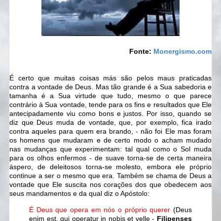
Fonte:
Monergismo.com
É certo que muitas coisas más são pelos maus praticadas
contra a vontade de Deus. Mas tão grande é a Sua sabedoria e
tamanha é a Sua virtude que tudo, mesmo o que parece
contrário à Sua vontade, tende para os fins e resultados que Ele
antecipadamente viu como bons e justos. Por isso, quando se
diz que Deus muda de vontade, que, por exemplo, fica irado
contra aqueles para quem era brando, - não foi Ele mas foram
os homens que mudaram e de certo modo o acham mudado
nas mudanças que experimentam: tal qual como o Sol muda
para os olhos enfermos - de suave torna-se de certa maneira
áspero, de deleitosos torna-se molesto, embora ele próprio
continue a ser o mesmo que era. Também se chama de Deus a
vontade que Ele suscita nos corações dos que obedecem aos
seus mandamentos e da qual diz o Apóstolo:
É Deus que opera em nós o próprio querer
(Deus
enim est, qui operatur in nobis et velle -
Filipenses