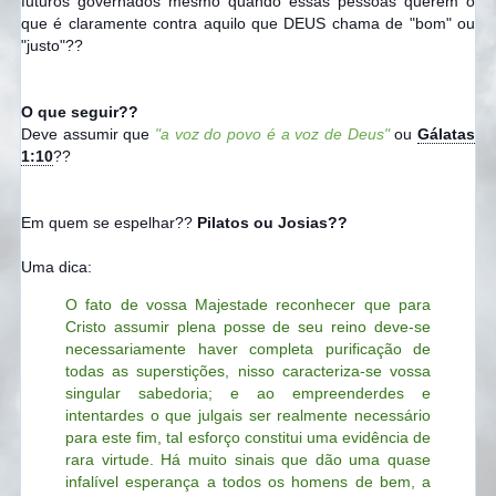
futuros governados mesmo quando essas pessoas querem o
que é claramente contra aquilo que DEUS chama de "bom" ou
"justo"??
O que seguir??
Deve assumir que
"a voz do povo é a voz de Deus"
ou
Gálatas
1:10
??
Em quem se espelhar??
Pilatos ou Josias??
Uma dica:
O fato de vossa Majestade reconhecer que para
Cristo assumir plena posse de seu reino deve-se
necessariamente haver completa purificação de
todas as superstições, nisso caracteriza-se vossa
singular sabedoria; e ao empreenderdes e
intentardes o que julgais ser realmente necessário
para este fim, tal esforço constitui uma evidência de
rara virtude. Há muito sinais que dão uma quase
infalível esperança a todos os homens de bem, a