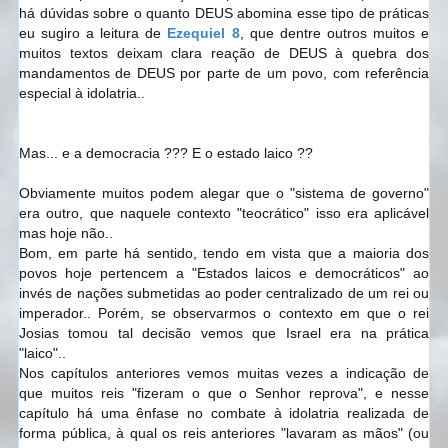
há dúvidas sobre o quanto DEUS abomina esse tipo de práticas
eu sugiro a leitura de
Ezequiel 8
, que dentre outros muitos e
muitos textos deixam clara reação de DEUS à quebra dos
mandamentos de DEUS por parte de um povo, com referência
especial à idolatria..
Mas... e a democracia ??? E o estado laico ??
Obviamente muitos podem alegar que o "sistema de governo"
era outro, que naquele contexto "teocrático" isso era aplicável
mas hoje não..
Bom, em parte há sentido, tendo em vista que a maioria dos
povos hoje pertencem a "Estados laicos e democráticos" ao
invés de nações submetidas ao poder centralizado de um rei ou
imperador.. Porém, se observarmos o contexto em que o rei
Josias tomou tal decisão vemos que Israel era na prática
"laico"..
Nos capítulos anteriores vemos muitas vezes a indicação de
que muitos reis "fizeram o que o Senhor reprova", e nesse
capítulo há uma ênfase no combate à idolatria realizada de
forma pública, à qual os reis anteriores "lavaram as mãos" (ou