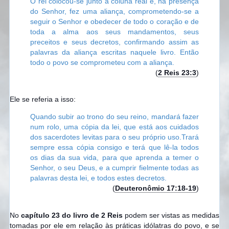
O rei colocou-se junto à coluna real e, na presença
do Senhor, fez uma aliança, comprometendo-se a
seguir o Senhor e obedecer de todo o coração e de
toda a alma aos seus mandamentos, seus
preceitos e seus decretos, confirmando assim as
palavras da aliança escritas naquele livro. Então
todo o povo se comprometeu com a aliança.
(
2 Reis 23:3
)
Ele se referia a isso:
Quando subir ao trono do seu reino, mandará fazer
num rolo, uma cópia da lei, que está aos cuidados
dos sacerdotes levitas para o seu próprio uso.
Trará
sempre essa cópia consigo e terá que lê-la todos
os dias da sua vida, para que aprenda a temer o
Senhor, o seu Deus, e a cumprir fielmente todas as
palavras desta lei, e todos estes decretos.
(
Deuteronômio 17:18-19
)
No
capítulo 23 do livro de 2 Reis
podem ser vistas as medidas
tomadas por ele em relação às práticas idólatras do povo, e se