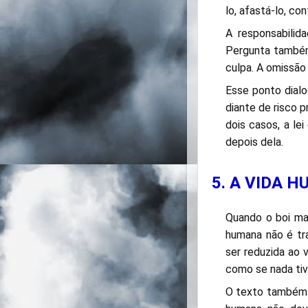
lo, afastá-lo, co
A responsabilid
Pergunta também
culpa. A omissão 
Esse ponto dialo
diante de risco 
dois casos, a le
depois dela.
5. A VIDA 
Quando o boi ma
humana não é tr
ser reduzida ao 
como se nada ti
O texto também p