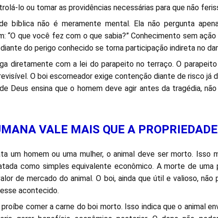
ntrolá-lo ou tomar as providências necessárias para que não feri
ade bíblica não é meramente mental. Ela não pergunta apena
: “O que você fez com o que sabia?” Conhecimento sem ação
diante do perigo conhecido se torna participação indireta no da
ga diretamente com a lei do parapeito no terraço. O parapeit
previsível. O boi escorneador exige contenção diante de risco já
i de Deus ensina que o homem deve agir antes da tragédia, nã
HUMANA VALE MAIS QUE A PROPRIEDADE
ta um homem ou uma mulher, o animal deve ser morto. Isso m
atada como simples equivalente econômico. A morte de uma
valor de mercado do animal. O boi, ainda que útil e valioso, nã
vesse acontecido.
roíbe comer a carne do boi morto. Isso indica que o animal e