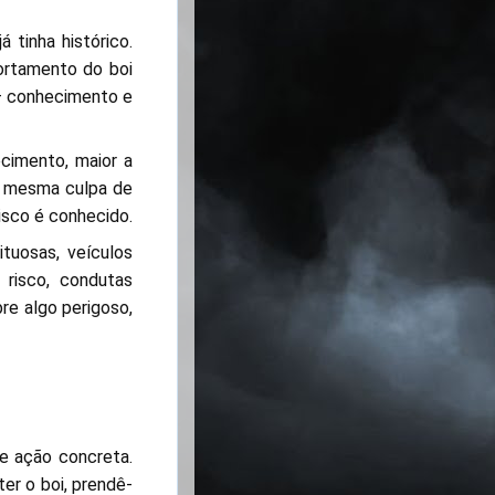
 tinha histórico.
ortamento do boi
— conhecimento e
ecimento, maior a
a mesma culpa de
isco é conhecido.
ituosas, veículos
 risco, condutas
re algo perigoso,
e ação concreta.
er o boi, prendê-