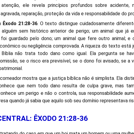
tenção, ele revela princípios profundos sobre acidente, ne
agravada, reparação, proteção da vida e responsabilidade do pro
em
Êxodo 21:28-36
. O texto distingue cuidadosamente diferent
 alguém sem histórico anterior de perigo; um animal que já e
 foi guardado pelo dono; um animal que fere outro animal; e
econômico ou negligência comprovada. A riqueza do texto está
A Bíblia não trata todo dano como igual. Ela pergunta se ha
omissão, se o risco era previsível, se o dono foi avisado, se a
patrimonial.
corneador mostra que a justiça bíblica não é simplista. Ela dist
conhece que nem todo dano resulta de culpa grave, mas ta
onhece um perigo e não o controla, sua responsabilidade aum
resa quando já sabia que aquilo sob seu domínio representava ri
 CENTRAL: ÊXODO 21:28-36
tratando do caso em que um boi mata um homem ou uma mulher