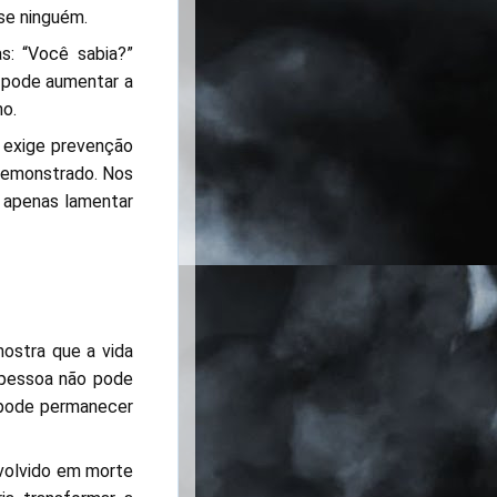
sse ninguém.
s: “Você sabia?”
 pode aumentar a
no.
o exige prevenção
 demonstrado. Nos
o apenas lamentar
ostra que a vida
 pessoa não pode
o pode permanecer
nvolvido em morte