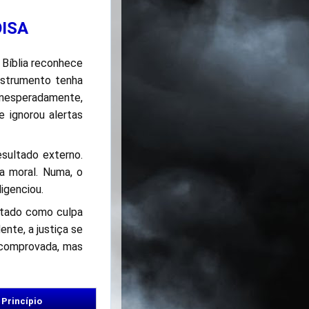
OISA
A Bíblia reconhece
nstrumento tenha
inesperadamente,
 ignorou alertas
esultado externo.
a moral. Numa, o
ligenciou.
ratado como culpa
ente, a justiça se
a comprovada, mas
Princípio