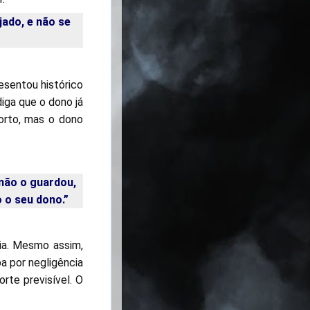
ado, e não se
esentou histórico
iga que o dono já
orto, mas o dono
 não o guardou,
 o seu dono.”
bia. Mesmo assim,
a por negligência
rte previsível. O