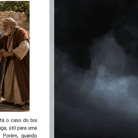
stá o caso do boi
ga, útil para uma
. Porém, quando