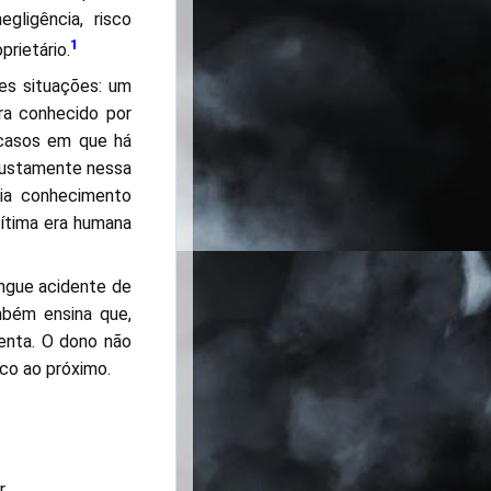
gligência, risco
1
prietário.
es situações: um
ra conhecido por
 casos em que há
 justamente nessa
via conhecimento
 vítima era humana
ingue acidente de
mbém ensina que,
enta. O dono não
sco ao próximo.
.