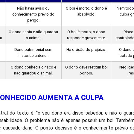
Não havia aviso ou
O boi é morto; o dono é
Nem todo 
conhecimento prévio do
absolvido.
culpa gr
perigo.
O dono sabia e não guardou
O boi é morto; o dono
Risco
ém
o animal.
responde gravemente.
controlado
Dano patrimonial sem
Há divisão do prejuízo.
O dano 
histórico anterior.
tratado
O dono conhecia o risco e
O dono deve restituir boi
Negligê
não guardou o animal.
por boi.
res
 CONHECIDO AUMENTA A CULPA
ral do texto é: “o seu dono era disso sabedor, e não o guar
nsabilidade. O problema não é apenas possuir um boi. També
er causado dano. O ponto decisivo é o conhecimento prévio d