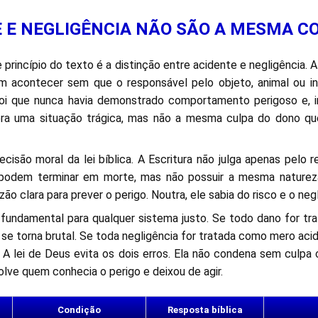
E E NEGLIGÊNCIA NÃO SÃO A MESMA C
 princípio do texto é a distinção entre acidente e negligência. 
 acontecer sem que o responsável pelo objeto, animal ou i
boi que nunca havia demonstrado comportamento perigoso e, 
ra uma situação trágica, mas não a mesma culpa do dono que
ecisão moral da lei bíblica. A Escritura não julga apenas pelo r
podem terminar em morte, mas não possuir a mesma naturez
zão clara para prever o perigo. Noutra, ele sabia do risco e o neg
 fundamental para qualquer sistema justo. Se todo dano for t
 se torna brutal. Se toda negligência for tratada como mero acid
. A lei de Deus evita os dois erros. Ela não condena sem culp
ve quem conhecia o perigo e deixou de agir.
Condição
Resposta bíblica