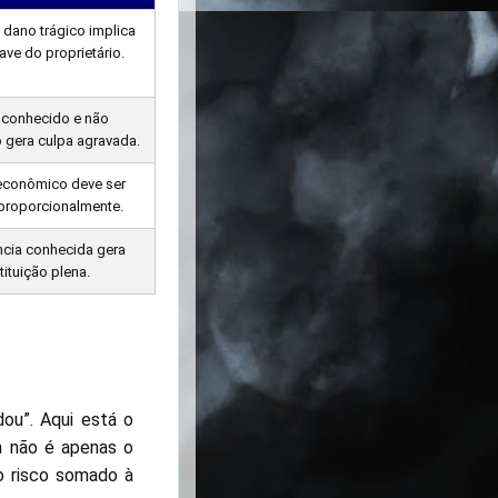
dano trágico implica
ave do proprietário.
 conhecido e não
 gera culpa agravada.
econômico deve ser
 proporcionalmente.
ncia conhecida gera
tituição plena.
dou”. Aqui está o
m não é apenas o
o risco somado à