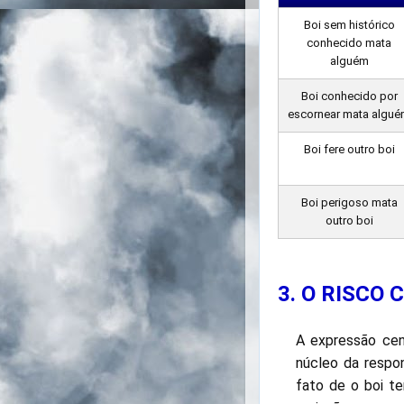
Boi sem histórico
conhecido mata
alguém
Boi conhecido por
escornear mata algu
Boi fere outro boi
Boi perigoso mata
outro boi
3. O RISCO
A expressão cent
núcleo da respo
fato de o boi t