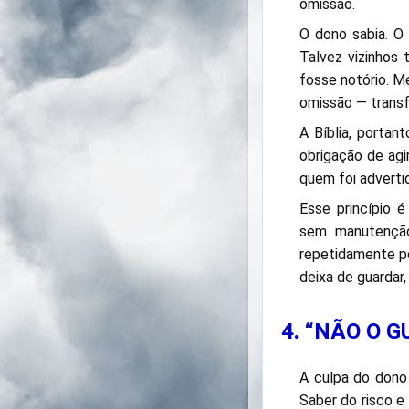
omissão.
O dono sabia. O 
Talvez vizinhos
fosse notório. 
omissão — transf
A Bíblia, portan
obrigação de ag
quem foi adverti
Esse princípio é
sem manutenção,
repetidamente pe
deixa de guardar, 
4. “NÃO O 
A culpa do dono
Saber do risco e