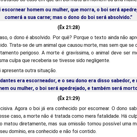
i escornear homem ou mulher, que morra, o boi será apedrej
comerá a sua carne; mas o dono do boi será absolvido.”
(
Êx 21:28
)
aso, o dono é absolvido. Por quê? Porque o texto ainda não apr
ido. Trata-se de um animal que causou morte, mas sem que se d
tamento perigoso. A morte é gravíssima, o animal deve ser m
ma culpa que receberia se tivesse sido negligente.
i apresenta outra situação.
 dantes era escorneador, e o seu dono era disso sabedor, e
m ou mulher, o boi será apedrejado, e também será morto
(
Êx 21:29
)
cisiva. Agora o boi já era conhecido por escornear. O dono sa
esse caso, a morte não é tratada como mera fatalidade. Há culp
o matou diretamente, mas sua omissão tornou possível uma mo
seu domínio, era conhecido e não foi contido.