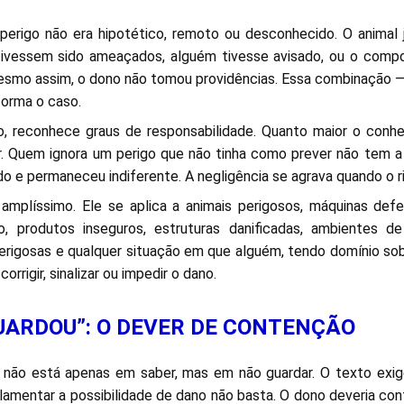
perigo não era hipotético, remoto ou desconhecido. O animal já
 tivessem sido ameaçados, alguém tivesse avisado, ou o comp
Mesmo assim, o dono não tomou providências. Essa combinação 
orma o caso.
to, reconhece graus de responsabilidade. Quanto maior o conh
ir. Quem ignora um perigo que não tinha como prever não tem 
do e permaneceu indiferente. A negligência se agrava quando o r
 amplíssimo. Ele se aplica a animais perigosos, máquinas defe
 produtos inseguros, estruturas danificadas, ambientes de
rigosas e qualquer situação em que alguém, tendo domínio sob
corrigir, sinalizar ou impedir o dano.
GUARDOU”: O DEVER DE CONTENÇÃO
 não está apenas em saber, mas em não guardar. O texto exig
 lamentar a possibilidade de dano não basta. O dono deveria cont