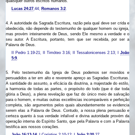
quaisquer outros escritos humanos.
Lucas 24:27
,44;
Romanos 3:2
.
4. A autoridade da Sagrada Escritura, razão pela qual deve ser crida e
obedecida, não depende do testemunho de qualquer homem ou igreja,
mas provém inteiramente de Deus, sendo Ele mesmo a verdade e o
seu autor. A Escritura, portanto, tem que ser recebida, por ser a
Palavra de Deus.
II Pedro 1:19-21; II Timóteo 3:16; II Tessalonicenses 2:13; I
João
5:9
.
5. Pelo testemunho da Igreja de Deus podemos ser movidos e
persuadidos a ter em alto e reverente apreço as Sagradas Escrituras.
A santidade do assunto, a eficácia da doutrina, a majestade do estilo,
a harmonia de todas as partes, o propósito do todo (que é dar toda
glória a Deus), a plena revelação que faz do único meio de salvação
para o homem, e muitas outras excelências incomparáveis e perfeição
completa, são argumentos pelos quais abundantemente se evidencia
serem elas a Palavra de Deus. Contudo, a nossa plena persuasão e
certeza quanto à sua verdade infalível e divina autoridade provém da
operação interna do Espírito Santo, que pela Palavra e com a Palavra
testifica aos nossos corações.
João 16:13-14
; I Coríntios 2:10-12; I
João 2:20
,27.