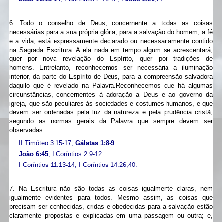
6. Todo o conselho de Deus, concernente a todas as coisas
necessárias para a sua própria glória, para a salvação do homem, a fé
e a vida, está expressamente declarado ou necessariamente contido
na Sagrada Escritura. A ela nada em tempo algum se acrescentará,
quer por nova revelação do Espírito, quer por tradições de
homens. Entretanto, reconhecemos ser necessária a iluminação
interior, da parte do Espírito de Deus, para a compreensão salvadora
daquilo que é revelado na Palavra.Reconhecemos que há algumas
circunstâncias, concernentes à adoração a Deus e ao governo da
igreja, que são peculiares às sociedades e costumes humanos, e que
devem ser ordenadas pela luz da natureza e pela prudência cristã,
segundo as normas gerais da Palavra que sempre devem ser
observadas.
II Timóteo 3:15-17;
Gálatas 1:8-9
.
João 6:45
; I Coríntios 2:9-12.
I Coríntios 11:13-14; I Coríntios 14:26,40.
7. Na Escritura não são todas as coisas igualmente claras, nem
igualmente evidentes para todos. Mesmo assim, as coisas que
precisam ser conhecidas, cridas e obedecidas para a salvação estão
claramente propostas e explicadas em uma passagem ou outra; e,