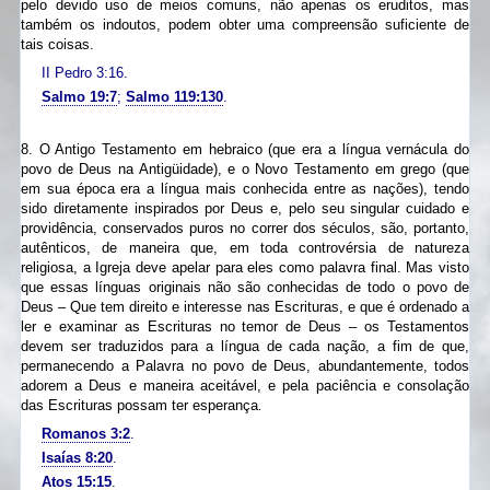
pelo devido uso de meios comuns, não apenas os eruditos, mas
também os indoutos, podem obter uma compreensão suficiente de
tais coisas.
II Pedro 3:16.
Salmo 19:7
;
Salmo 119:130
.
8. O Antigo Testamento em hebraico (que era a língua vernácula do
povo de Deus na Antigüidade), e o Novo Testamento em grego (que
em sua época era a língua mais conhecida entre as nações), tendo
sido diretamente inspirados por Deus e, pelo seu singular cuidado e
providência, conservados puros no correr dos séculos, são, portanto,
autênticos, de maneira que, em toda controvérsia de natureza
religiosa, a Igreja deve apelar para eles como palavra final. Mas visto
que essas línguas originais não são conhecidas de todo o povo de
Deus – Que tem direito e interesse nas Escrituras, e que é ordenado a
ler e examinar as Escrituras no temor de Deus – os Testamentos
devem ser traduzidos para a língua de cada nação, a fim de que,
permanecendo a Palavra no povo de Deus, abundantemente, todos
adorem a Deus e maneira aceitável, e pela paciência e consolação
das Escrituras possam ter esperança
.
Romanos 3:2
.
Isaías 8:20
.
Atos 15:15
.