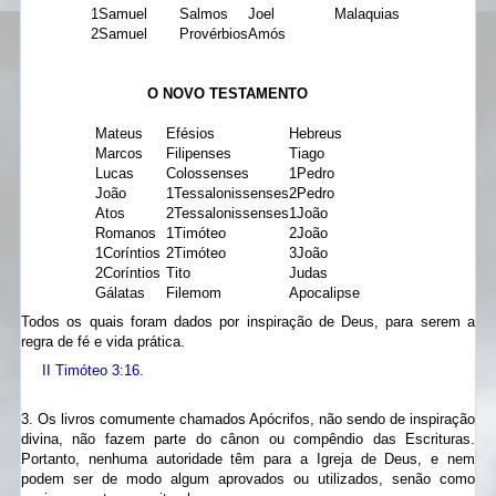
1Samuel
Salmos
Joel
Malaquias
2Samuel
Provérbios
Amós
O NOVO TESTAMENTO
Mateus
Efésios
Hebreus
Marcos
Filipenses
Tiago
Lucas
Colossenses
1Pedro
João
1Tessalonissenses
2Pedro
Atos
2Tessalonissenses
1João
Romanos
1Timóteo
2João
1Coríntios
2Timóteo
3João
2Coríntios
Tito
Judas
Gálatas
Filemom
Apocalipse
Todos os quais foram dados por inspiração de Deus, para serem a
regra de fé e vida prática.
II Timóteo 3:16.
3. Os livros comumente chamados Apócrifos, não sendo de inspiração
divina, não fazem parte do cânon ou compêndio das Escrituras.
Portanto, nenhuma autoridade têm para a Igreja de Deus, e nem
podem ser de modo algum aprovados ou utilizados, senão como