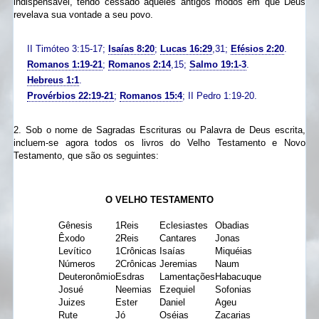
indispensável, tendo cessado aqueles antigos modos em que Deus
revelava sua vontade a seu povo.
II Timóteo 3:15-17;
Isaías 8:20
;
Lucas 16:29
,31;
Efésios 2:20
.
Romanos 1:19-21
;
Romanos 2:14
,15;
Salmo 19:1-3
.
Hebreus 1:1
.
Provérbios 22:19-21
;
Romanos 15:4
; II Pedro 1:19-20.
2. Sob o nome de Sagradas Escrituras ou Palavra de Deus escrita,
incluem-se agora todos os livros do Velho Testamento e Novo
Testamento, que são os seguintes:
O VELHO TESTAMENTO
Gênesis
1Reis
Eclesiastes
Obadias
Êxodo
2Reis
Cantares
Jonas
Levítico
1Crônicas
Isaías
Miquéias
Números
2Crônicas
Jeremias
Naum
Deuteronômio
Esdras
Lamentações
Habacuque
Josué
Neemias
Ezequiel
Sofonias
Juizes
Ester
Daniel
Ageu
Rute
Jó
Oséias
Zacarias