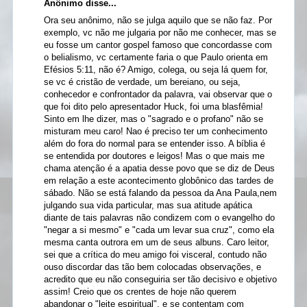
Anônimo disse...
Ora seu anônimo, não se julga aquilo que se não faz. Por
exemplo, vc não me julgaria por não me conhecer, mas se
eu fosse um cantor gospel famoso que concordasse com
o belialismo, vc certamente faria o que Paulo orienta em
Efésios 5:11, não é? Amigo, colega, ou seja lá quem for,
se vc é cristão de verdade, um bereiano, ou seja,
conhecedor e confrontador da palavra, vai observar que o
que foi dito pelo apresentador Huck, foi uma blasfêmia!
Sinto em lhe dizer, mas o "sagrado e o profano" não se
misturam meu caro! Nao é preciso ter um conhecimento
além do fora do normal para se entender isso. A bíblia é
se entendida por doutores e leigos! Mas o que mais me
chama atenção é a apatia desse povo que se diz de Deus
em relação a este acontecimento globônico das tardes de
sábado. Não se está falando da pessoa da Ana Paula,nem
julgando sua vida particular, mas sua atitude apática
diante de tais palavras não condizem com o evangelho do
"negar a si mesmo" e "cada um levar sua cruz", como ela
mesma canta outrora em um de seus albuns. Caro leitor,
sei que a crítica do meu amigo foi visceral, contudo não
ouso discordar das tão bem colocadas observações, e
acredito que eu não conseguiria ser tão decisivo e objetivo
assim! Creio que os crentes de hoje não querem
abandonar o "leite espiritual", e se contentam com