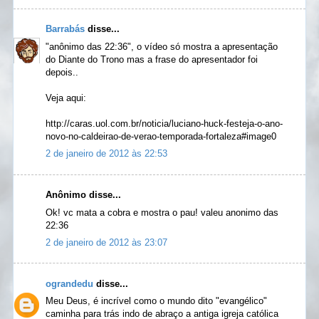
Barrabás
disse...
"anônimo das 22:36", o vídeo só mostra a apresentação
do Diante do Trono mas a frase do apresentador foi
depois..
Veja aqui:
http://caras.uol.com.br/noticia/luciano-huck-festeja-o-ano-
novo-no-caldeirao-de-verao-temporada-fortaleza#image0
2 de janeiro de 2012 às 22:53
Anônimo disse...
Ok! vc mata a cobra e mostra o pau! valeu anonimo das
22:36
2 de janeiro de 2012 às 23:07
ograndedu
disse...
Meu Deus, é incrível como o mundo dito "evangélico"
caminha para trás indo de abraço a antiga igreja católica