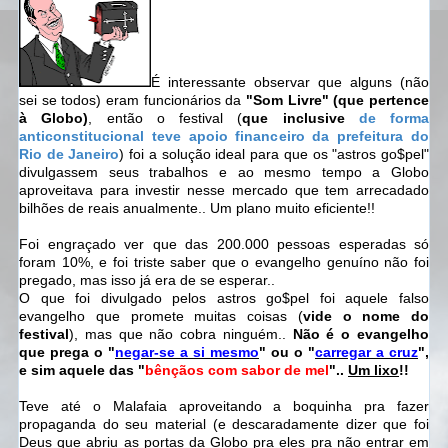
É interessante observar que alguns (não
sei se todos) eram funcionários da
"Som Livre" (que pertence
à Globo)
, então o festival (
que inclusive
de forma
anticonstitucional teve apoio financeiro da prefeitura do
Rio de Janeiro
) foi a solução ideal para que os "astros go$pel"
divulgassem seus trabalhos e ao mesmo tempo a Globo
aproveitava para investir nesse mercado que tem arrecadado
bilhões de reais anualmente.. Um plano muito eficiente!!
Foi engraçado ver que das 200.000 pessoas esperadas só
foram 10%, e foi triste saber que o evangelho genuíno não foi
pregado, mas isso já era de se esperar..
O que foi divulgado pelos astros go$pel foi aquele falso
evangelho que promete muitas coisas (
vide o nome do
festival
), mas que não cobra ninguém..
Não é o evangelho
que prega o "
negar-se a si mesmo
" ou o "
carregar a cruz
",
e sim aquele das "
bênçãos com sabor de mel
"..
Um lixo
!!
Teve até o Malafaia aproveitando a boquinha pra fazer
propaganda do seu material (e descaradamente dizer que foi
Deus que abriu as portas da Globo pra eles pra não entrar em