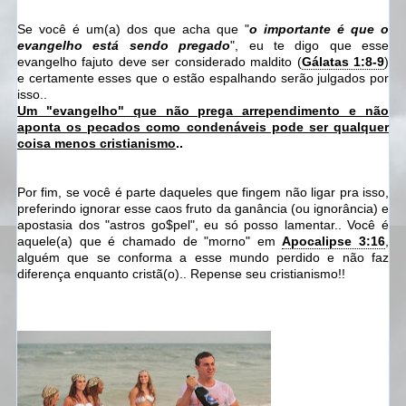
Se você é um(a) dos que acha que "
o importante é que o
evangelho está sendo pregado
", eu te digo que esse
evangelho fajuto deve ser considerado maldito (
Gálatas 1:8-9
)
e certamente esses que o estão espalhando serão julgados por
isso..
Um "evangelho" que não prega arrependimento e não
aponta os pecados como condenáveis pode ser qualquer
coisa menos cristianismo
..
Por fim, se você é parte daqueles que fingem não ligar pra isso,
preferindo ignorar esse caos fruto da ganância (ou ignorância) e
apostasia dos "astros go$pel", eu só posso lamentar.. Você é
aquele(a) que é chamado de "morno" em
Apocalipse 3:16
,
alguém que se conforma a esse mundo perdido e não faz
diferença enquanto cristã(o).. Repense seu cristianismo!!