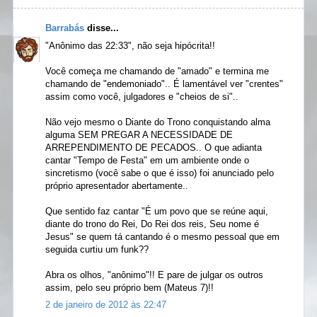
Barrabás
disse...
"Anônimo das 22:33", não seja hipócrita!!
Você começa me chamando de "amado" e termina me
chamando de "endemoniado".. É lamentável ver "crentes"
assim como você, julgadores e "cheios de si"..
Não vejo mesmo o Diante do Trono conquistando alma
alguma SEM PREGAR A NECESSIDADE DE
ARREPENDIMENTO DE PECADOS.. O que adianta
cantar "Tempo de Festa" em um ambiente onde o
sincretismo (você sabe o que é isso) foi anunciado pelo
próprio apresentador abertamente..
Que sentido faz cantar "É um povo que se reúne aqui,
diante do trono do Rei, Do Rei dos reis, Seu nome é
Jesus" se quem tá cantando é o mesmo pessoal que em
seguida curtiu um funk??
Abra os olhos, "anônimo"!! E pare de julgar os outros
assim, pelo seu próprio bem (Mateus 7)!!
2 de janeiro de 2012 às 22:47