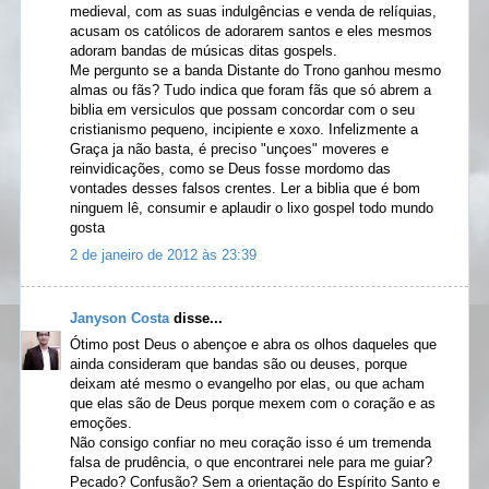
medieval, com as suas indulgências e venda de relíquias,
acusam os católicos de adorarem santos e eles mesmos
adoram bandas de músicas ditas gospels.
Me pergunto se a banda Distante do Trono ganhou mesmo
almas ou fãs? Tudo indica que foram fãs que só abrem a
biblia em versiculos que possam concordar com o seu
cristianismo pequeno, incipiente e xoxo. Infelizmente a
Graça ja não basta, é preciso "unçoes" moveres e
reinvidicações, como se Deus fosse mordomo das
vontades desses falsos crentes. Ler a biblia que é bom
ninguem lê, consumir e aplaudir o lixo gospel todo mundo
gosta
2 de janeiro de 2012 às 23:39
Janyson Costa
disse...
Ótimo post Deus o abençoe e abra os olhos daqueles que
ainda consideram que bandas são ou deuses, porque
deixam até mesmo o evangelho por elas, ou que acham
que elas são de Deus porque mexem com o coração e as
emoções.
Não consigo confiar no meu coração isso é um tremenda
falsa de prudência, o que encontrarei nele para me guiar?
Pecado? Confusão? Sem a orientação do Espírito Santo e