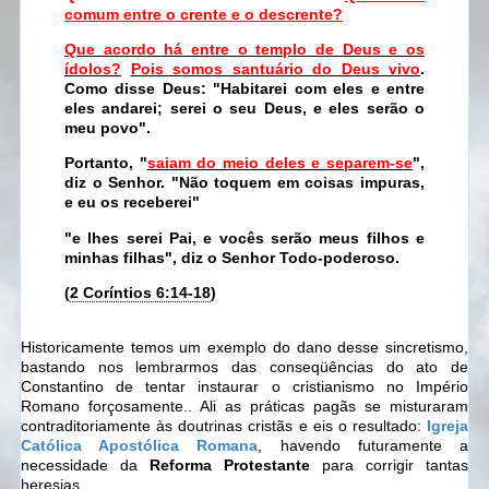
comum entre o crente e o descrente?
Que acordo há entre o templo de Deus e os
ídolos?
Pois somos santuário do Deus vivo
.
Como disse Deus: "Habitarei com eles e entre
eles andarei; serei o seu Deus, e eles serão o
meu povo".
Portanto, "
saiam do meio deles e separem-se
",
diz o Senhor. "Não toquem em coisas impuras,
e eu os receberei"
"e lhes serei Pai, e vocês serão meus filhos e
minhas filhas", diz o Senhor Todo-poderoso.
(
2 Coríntios 6:14-18
)
Historicamente temos um exemplo do dano desse sincretismo,
bastando nos lembrarmos das conseqüências do ato de
Constantino de tentar instaurar o cristianismo no Império
Romano forçosamente.. Ali as práticas pagãs se misturaram
contraditoriamente às doutrinas cristãs e eis o resultado:
Igreja
Católica Apostólica Romana
, havendo futuramente a
necessidade da
Reforma Protestante
para corrigir tantas
heresias..