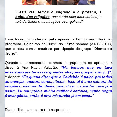
"Desta vez,
temos o sagrado e o profano
,
a
babel das religiões
, passando pelo funk carioca, o
axé da Bahia e as atrações evangélicas".
Essa frase foi proferida pelo apresentador Luciano Huck no
programa "Caldeirão do Huck" do último sábado (31/12/2011),
que contou com a saudosa participação do grupo "
Diante do
Trono
".
Quando o apresentador chamou o grupo pra se apresentar
disse à Ana Paula Valadão:
"Há tempos que eu tava
ensaiando pra ter essas grandes atrações gospel aqui (...)"
,
e depois:
"Eu queria dizer que o Caldeirão é palco pra todas
as crenças, credos, cores, ritmos.. Isso aí é uma mistura de
religiões, mistura de ideais, quer dizer, na minha casa já é
assim. Eu sou judeu, minha mulher é católica, minha sogra
é evangélica, então é uma mistureba já em casa.."
Diante disso, a pastora (...) respondeu: