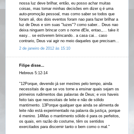
nossa luz deve brilhar, então, eu posso achar muitas
coisas, mas tomar minhas decisões em dizer q é uma
auto-promoção pessoal, mas como saber se todos que
foram ali, dos dois eventos foram nao para fazer brilhar a
luz de Deus e sim suas "luzes"? como saber... Deus nao
deixa ninguem brincar com o nome dEle, entao,,... take it
easy... se estiverem brincando.. a casa cai... caso
contrario, Deus vai agir no meio daqueles que precisam...
2 de janeiro de 2012 às 15:10
Filipe disse...
Hebreus 5:12-14
"12Porque, devendo já ser mestres pelo tempo, ainda
necessitais de que se vos torne a ensinar quais sejam os
primeiros rudimentos das palavras de Deus; e vos haveis
feito tais que necessitais de leite e não de sólido
mantimento. 13Porque qualquer que ainda se alimenta de
leite não está experimentado na palavra da justiça, porque
é menino. 14Mas o mantimento sólido é para os perfeitos,
os quais, em razão do costume, têm os sentidos
exercitados para discernir tanto o bem como o mal."