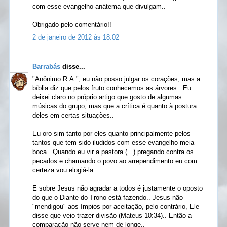
com esse evangelho anátema que divulgam..
Obrigado pelo comentário!!
2 de janeiro de 2012 às 18:02
Barrabás
disse...
"Anônimo R.A.", eu não posso julgar os corações, mas a
bíblia diz que pelos fruto conhecemos as árvores.. Eu
deixei claro no próprio artigo que gosto de algumas
músicas do grupo, mas que a crítica é quanto à postura
deles em certas situações..
Eu oro sim tanto por eles quanto principalmente pelos
tantos que tem sido iludidos com esse evangelho meia-
boca.. Quando eu vir a pastora (...) pregando contra os
pecados e chamando o povo ao arrependimento eu com
certeza vou elogiá-la..
E sobre Jesus não agradar a todos é justamente o oposto
do que o Diante do Trono está fazendo.. Jesus não
"mendigou" aos ímpios por aceitação, pelo contrário, Ele
disse que veio trazer divisão (Mateus 10:34).. Então a
comparação não serve nem de longe..