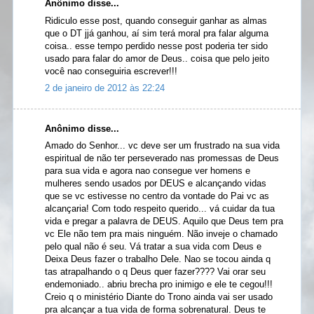
Anônimo disse...
Ridiculo esse post, quando conseguir ganhar as almas
que o DT jjá ganhou, aí sim terá moral pra falar alguma
coisa.. esse tempo perdido nesse post poderia ter sido
usado para falar do amor de Deus.. coisa que pelo jeito
você nao conseguiria escrever!!!
2 de janeiro de 2012 às 22:24
Anônimo disse...
Amado do Senhor... vc deve ser um frustrado na sua vida
espiritual de não ter perseverado nas promessas de Deus
para sua vida e agora nao consegue ver homens e
mulheres sendo usados por DEUS e alcançando vidas
que se vc estivesse no centro da vontade do Pai vc as
alcançaria! Com todo respeito querido... vá cuidar da tua
vida e pregar a palavra de DEUS. Aquilo que Deus tem pra
vc Ele não tem pra mais ninguém. Não inveje o chamado
pelo qual não é seu. Vá tratar a sua vida com Deus e
Deixa Deus fazer o trabalho Dele. Nao se tocou ainda q
tas atrapalhando o q Deus quer fazer???? Vai orar seu
endemoniado.. abriu brecha pro inimigo e ele te cegou!!!
Creio q o ministério Diante do Trono ainda vai ser usado
pra alcançar a tua vida de forma sobrenatural. Deus te