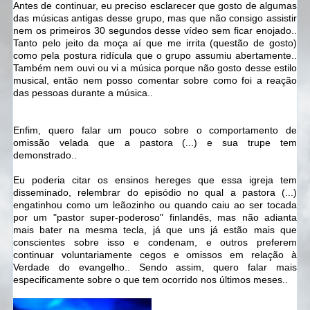
Antes de continuar, eu preciso esclarecer que gosto de algumas
das músicas antigas desse grupo, mas que não consigo assistir
nem os primeiros 30 segundos desse vídeo sem ficar enojado..
Tanto pelo jeito da moça aí que me irrita (questão de gosto)
como pela postura ridícula que o grupo assumiu abertamente..
Também nem ouvi ou vi a música porque não gosto desse estilo
musical, então nem posso comentar sobre como foi a reação
das pessoas durante a música..
Enfim, quero falar um pouco sobre o comportamento de
omissão velada que a pastora (...) e sua trupe tem
demonstrado..
Eu poderia citar os ensinos hereges que essa igreja tem
disseminado, relembrar do episódio no qual a pastora (...)
engatinhou como um leãozinho ou quando caiu ao ser tocada
por um "pastor super-poderoso" finlandês, mas não adianta
mais bater na mesma tecla, já que uns já estão mais que
conscientes sobre isso e condenam, e outros preferem
continuar voluntariamente cegos e omissos em relação à
Verdade do evangelho.. Sendo assim, quero falar mais
especificamente sobre o que tem ocorrido nos últimos meses..