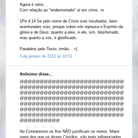
Agora é sério...
Com relação ao "endemoniado" aí em cima.. rs
1Pe 4:14 Se pelo nome de Cristo sois insultados, bem-
aventurados sois, porque sobre vós repousa o Espírito da
glória e de Deus; quanto a eles, é ele, sim, blasfemado,
mas quanto a vós, é glorificado.
Parabéns pelo Texto, irmão... =]
3 de janeiro de 2012 às 10:51
Anônimo disse...
@@@@@@@@@@@@@@@@@@@@@@@@@@
@@@@@@@@@@@@@@@@@@@@@@@@@@
@@@@@@@@@@@@@@@@@@@@@@@@@@
@@@@@@@@@@@@@@@@@@@@@@@@@@
@@@@@@@@@@@@@@@@@@@@@@@@@@
@@@@@@@@@@@@@@@@@@@@@@@@@@
@@@@@@@@@@@@@@@@@@@@@@@@@@
@@@@@@@@@@
No Cristianismo os fins NÃO justificam os meios. Maior
parte dos que se dizem Cristãos, são mais influenciados