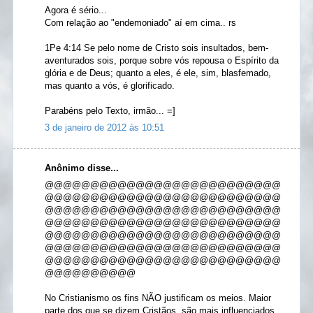
Agora é sério...
Com relação ao "endemoniado" aí em cima.. rs
1Pe 4:14 Se pelo nome de Cristo sois insultados, bem-
aventurados sois, porque sobre vós repousa o Espírito da
glória e de Deus; quanto a eles, é ele, sim, blasfemado,
mas quanto a vós, é glorificado.
Parabéns pelo Texto, irmão... =]
3 de janeiro de 2012 às 10:51
Anônimo disse...
@@@@@@@@@@@@@@@@@@@@@@@@@@
@@@@@@@@@@@@@@@@@@@@@@@@@@
@@@@@@@@@@@@@@@@@@@@@@@@@@
@@@@@@@@@@@@@@@@@@@@@@@@@@
@@@@@@@@@@@@@@@@@@@@@@@@@@
@@@@@@@@@@@@@@@@@@@@@@@@@@
@@@@@@@@@@@@@@@@@@@@@@@@@@
@@@@@@@@@@
No Cristianismo os fins NÃO justificam os meios. Maior
parte dos que se dizem Cristãos, são mais influenciados