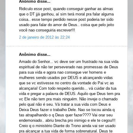
Anônimo disse...
Ridiculo esse post, quando conseguir ganhar as almas
que o DT jjá ganhou, aí sim terá moral pra falar alguma
coisa.. esse tempo perdido nesse post poderia ter sido
usado para falar do amor de Deus.. coisa que pelo jeito
você nao conseguiria escrever!!!
2 de janeiro de 2012 às 22:24
Anônimo disse...
Amado do Senhor... vc deve ser um frustrado na sua vida
espiritual de não ter perseverado nas promessas de Deus
para sua vida e agora nao consegue ver homens e
mulheres sendo usados por DEUS e alcançando vidas
que se vc estivesse no centro da vontade do Pai vc as
alcançaria! Com todo respeito querido... vá cuidar da tua
vida e pregar a palavra de DEUS. Aquilo que Deus tem pra
vc Ele não tem pra mais ninguém. Não inveje o chamado
pelo qual não é seu. Vá tratar a sua vida com Deus e
Deixa Deus fazer o trabalho Dele. Nao se tocou ainda q
tas atrapalhando o q Deus quer fazer???? Vai orar seu
endemoniado.. abriu brecha pro inimigo e ele te cegou!!!
Creio q o ministério Diante do Trono ainda vai ser usado
pra alcançar a tua vida de forma sobrenatural. Deus te