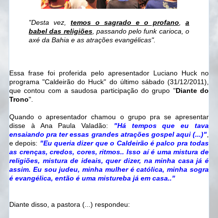
"Desta vez,
temos o sagrado e o profano
,
a
babel das religiões
, passando pelo funk carioca, o
axé da Bahia e as atrações evangélicas".
Essa frase foi proferida pelo apresentador Luciano Huck no
programa "Caldeirão do Huck" do último sábado (31/12/2011),
que contou com a saudosa participação do grupo "
Diante do
Trono
".
Quando o apresentador chamou o grupo pra se apresentar
disse à Ana Paula Valadão:
"Há tempos que eu tava
ensaiando pra ter essas grandes atrações gospel aqui (...)"
,
e depois:
"Eu queria dizer que o Caldeirão é palco pra todas
as crenças, credos, cores, ritmos.. Isso aí é uma mistura de
religiões, mistura de ideais, quer dizer, na minha casa já é
assim. Eu sou judeu, minha mulher é católica, minha sogra
é evangélica, então é uma mistureba já em casa.."
Diante disso, a pastora (...) respondeu: