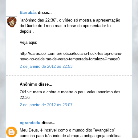
Barrabás
disse...
"anônimo das 22:36", o vídeo só mostra a apresentação
do Diante do Trono mas a frase do apresentador foi
depois..
Veja aqui:
http://caras.uol.com.br/noticia/luciano-huck-festeja-o-ano-
novo-no-caldeirao-de-verao-temporada-fortaleza#image0
2 de janeiro de 2012 às 22:53
Anônimo disse...
Ok! vc mata a cobra e mostra o pau! valeu anonimo das
22:36
2 de janeiro de 2012 às 23:07
ograndedu
disse...
Meu Deus, é incrível como o mundo dito "evangélico"
caminha para trás indo de abraço a antiga igreja católica