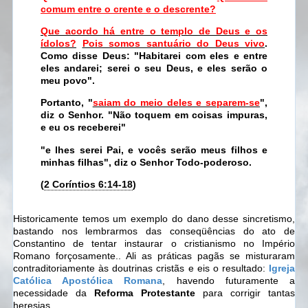
comum entre o crente e o descrente?
Que acordo há entre o templo de Deus e os
ídolos?
Pois somos santuário do Deus vivo
.
Como disse Deus: "Habitarei com eles e entre
eles andarei; serei o seu Deus, e eles serão o
meu povo".
Portanto, "
saiam do meio deles e separem-se
",
diz o Senhor. "Não toquem em coisas impuras,
e eu os receberei"
"e lhes serei Pai, e vocês serão meus filhos e
minhas filhas", diz o Senhor Todo-poderoso.
(
2 Coríntios 6:14-18
)
Historicamente temos um exemplo do dano desse sincretismo,
bastando nos lembrarmos das conseqüências do ato de
Constantino de tentar instaurar o cristianismo no Império
Romano forçosamente.. Ali as práticas pagãs se misturaram
contraditoriamente às doutrinas cristãs e eis o resultado:
Igreja
Católica Apostólica Romana
, havendo futuramente a
necessidade da
Reforma Protestante
para corrigir tantas
heresias..