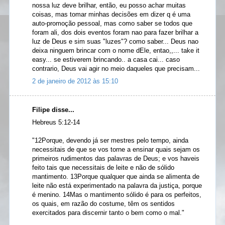
nossa luz deve brilhar, então, eu posso achar muitas
coisas, mas tomar minhas decisões em dizer q é uma
auto-promoção pessoal, mas como saber se todos que
foram ali, dos dois eventos foram nao para fazer brilhar a
luz de Deus e sim suas "luzes"? como saber... Deus nao
deixa ninguem brincar com o nome dEle, entao,,... take it
easy... se estiverem brincando.. a casa cai... caso
contrario, Deus vai agir no meio daqueles que precisam...
2 de janeiro de 2012 às 15:10
Filipe disse...
Hebreus 5:12-14
"12Porque, devendo já ser mestres pelo tempo, ainda
necessitais de que se vos torne a ensinar quais sejam os
primeiros rudimentos das palavras de Deus; e vos haveis
feito tais que necessitais de leite e não de sólido
mantimento. 13Porque qualquer que ainda se alimenta de
leite não está experimentado na palavra da justiça, porque
é menino. 14Mas o mantimento sólido é para os perfeitos,
os quais, em razão do costume, têm os sentidos
exercitados para discernir tanto o bem como o mal."