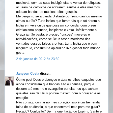
medieval, com as suas indulgências e venda de relíquias,
acusam os católicos de adorarem santos e eles mesmos
adoram bandas de músicas ditas gospels.
Me pergunto se a banda Distante do Trono ganhou mesmo
almas ou fãs? Tudo indica que foram fãs que só abrem a
biblia em versiculos que possam concordar com o seu
cristianismo pequeno, incipiente e xoxo. Infelizmente a
Graça ja não basta, é preciso "unçoes" moveres e
reinvidicações, como se Deus fosse mordomo das
vontades desses falsos crentes. Ler a biblia que é bom
ninguem lê, consumir e aplaudir o lixo gospel todo mundo
gosta
2 de janeiro de 2012 às 23:39
Janyson Costa
disse...
Ótimo post Deus o abençoe e abra os olhos daqueles que
ainda consideram que bandas são ou deuses, porque
deixam até mesmo o evangelho por elas, ou que acham
que elas são de Deus porque mexem com o coração e as
emoções.
Não consigo confiar no meu coração isso é um tremenda
falsa de prudência, o que encontrarei nele para me guiar?
Pecado? Confusão? Sem a orientação do Espírito Santo e