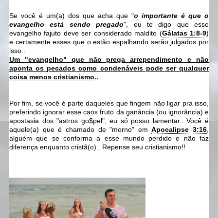
Se você é um(a) dos que acha que "
o importante é que o
evangelho está sendo pregado
", eu te digo que esse
evangelho fajuto deve ser considerado maldito (
Gálatas 1:8-9
)
e certamente esses que o estão espalhando serão julgados por
isso..
Um "evangelho" que não prega arrependimento e não
aponta os pecados como condenáveis pode ser qualquer
coisa menos cristianismo
..
Por fim, se você é parte daqueles que fingem não ligar pra isso,
preferindo ignorar esse caos fruto da ganância (ou ignorância) e
apostasia dos "astros go$pel", eu só posso lamentar.. Você é
aquele(a) que é chamado de "morno" em
Apocalipse 3:16
,
alguém que se conforma a esse mundo perdido e não faz
diferença enquanto cristã(o).. Repense seu cristianismo!!