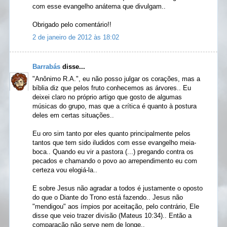
com esse evangelho anátema que divulgam..
Obrigado pelo comentário!!
2 de janeiro de 2012 às 18:02
Barrabás
disse...
"Anônimo R.A.", eu não posso julgar os corações, mas a
bíblia diz que pelos fruto conhecemos as árvores.. Eu
deixei claro no próprio artigo que gosto de algumas
músicas do grupo, mas que a crítica é quanto à postura
deles em certas situações..
Eu oro sim tanto por eles quanto principalmente pelos
tantos que tem sido iludidos com esse evangelho meia-
boca.. Quando eu vir a pastora (...) pregando contra os
pecados e chamando o povo ao arrependimento eu com
certeza vou elogiá-la..
E sobre Jesus não agradar a todos é justamente o oposto
do que o Diante do Trono está fazendo.. Jesus não
"mendigou" aos ímpios por aceitação, pelo contrário, Ele
disse que veio trazer divisão (Mateus 10:34).. Então a
comparação não serve nem de longe..