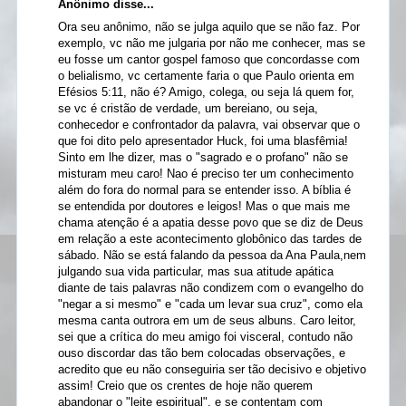
Anônimo disse...
Ora seu anônimo, não se julga aquilo que se não faz. Por
exemplo, vc não me julgaria por não me conhecer, mas se
eu fosse um cantor gospel famoso que concordasse com
o belialismo, vc certamente faria o que Paulo orienta em
Efésios 5:11, não é? Amigo, colega, ou seja lá quem for,
se vc é cristão de verdade, um bereiano, ou seja,
conhecedor e confrontador da palavra, vai observar que o
que foi dito pelo apresentador Huck, foi uma blasfêmia!
Sinto em lhe dizer, mas o "sagrado e o profano" não se
misturam meu caro! Nao é preciso ter um conhecimento
além do fora do normal para se entender isso. A bíblia é
se entendida por doutores e leigos! Mas o que mais me
chama atenção é a apatia desse povo que se diz de Deus
em relação a este acontecimento globônico das tardes de
sábado. Não se está falando da pessoa da Ana Paula,nem
julgando sua vida particular, mas sua atitude apática
diante de tais palavras não condizem com o evangelho do
"negar a si mesmo" e "cada um levar sua cruz", como ela
mesma canta outrora em um de seus albuns. Caro leitor,
sei que a crítica do meu amigo foi visceral, contudo não
ouso discordar das tão bem colocadas observações, e
acredito que eu não conseguiria ser tão decisivo e objetivo
assim! Creio que os crentes de hoje não querem
abandonar o "leite espiritual", e se contentam com