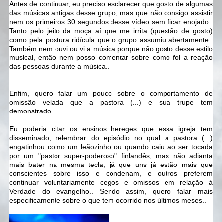
Antes de continuar, eu preciso esclarecer que gosto de algumas
das músicas antigas desse grupo, mas que não consigo assistir
nem os primeiros 30 segundos desse vídeo sem ficar enojado..
Tanto pelo jeito da moça aí que me irrita (questão de gosto)
como pela postura ridícula que o grupo assumiu abertamente..
Também nem ouvi ou vi a música porque não gosto desse estilo
musical, então nem posso comentar sobre como foi a reação
das pessoas durante a música..
Enfim, quero falar um pouco sobre o comportamento de
omissão velada que a pastora (...) e sua trupe tem
demonstrado..
Eu poderia citar os ensinos hereges que essa igreja tem
disseminado, relembrar do episódio no qual a pastora (...)
engatinhou como um leãozinho ou quando caiu ao ser tocada
por um "pastor super-poderoso" finlandês, mas não adianta
mais bater na mesma tecla, já que uns já estão mais que
conscientes sobre isso e condenam, e outros preferem
continuar voluntariamente cegos e omissos em relação à
Verdade do evangelho.. Sendo assim, quero falar mais
especificamente sobre o que tem ocorrido nos últimos meses..