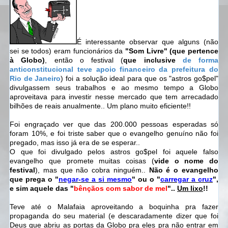
É interessante observar que alguns (não
sei se todos) eram funcionários da
"Som Livre" (que pertence
à Globo)
, então o festival (
que inclusive
de forma
anticonstitucional teve apoio financeiro da prefeitura do
Rio de Janeiro
) foi a solução ideal para que os "astros go$pel"
divulgassem seus trabalhos e ao mesmo tempo a Globo
aproveitava para investir nesse mercado que tem arrecadado
bilhões de reais anualmente.. Um plano muito eficiente!!
Foi engraçado ver que das 200.000 pessoas esperadas só
foram 10%, e foi triste saber que o evangelho genuíno não foi
pregado, mas isso já era de se esperar..
O que foi divulgado pelos astros go$pel foi aquele falso
evangelho que promete muitas coisas (
vide o nome do
festival
), mas que não cobra ninguém..
Não é o evangelho
que prega o "
negar-se a si mesmo
" ou o "
carregar a cruz
",
e sim aquele das "
bênçãos com sabor de mel
"..
Um lixo
!!
Teve até o Malafaia aproveitando a boquinha pra fazer
propaganda do seu material (e descaradamente dizer que foi
Deus que abriu as portas da Globo pra eles pra não entrar em