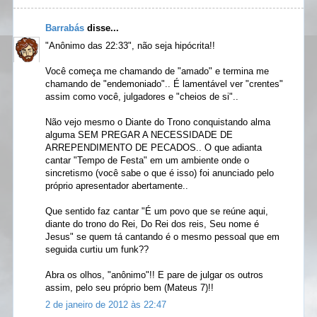
Barrabás
disse...
"Anônimo das 22:33", não seja hipócrita!!
Você começa me chamando de "amado" e termina me
chamando de "endemoniado".. É lamentável ver "crentes"
assim como você, julgadores e "cheios de si"..
Não vejo mesmo o Diante do Trono conquistando alma
alguma SEM PREGAR A NECESSIDADE DE
ARREPENDIMENTO DE PECADOS.. O que adianta
cantar "Tempo de Festa" em um ambiente onde o
sincretismo (você sabe o que é isso) foi anunciado pelo
próprio apresentador abertamente..
Que sentido faz cantar "É um povo que se reúne aqui,
diante do trono do Rei, Do Rei dos reis, Seu nome é
Jesus" se quem tá cantando é o mesmo pessoal que em
seguida curtiu um funk??
Abra os olhos, "anônimo"!! E pare de julgar os outros
assim, pelo seu próprio bem (Mateus 7)!!
2 de janeiro de 2012 às 22:47