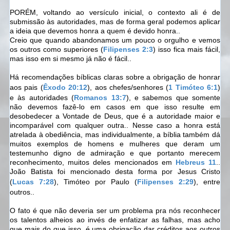
PORÉM, voltando ao versículo inicial, o contexto ali é de
submissão às autoridades, mas de forma geral podemos aplicar
a ideia que devemos honra a quem é devido honra..
Creio que quando abandonamos um pouco o orgulho e vemos
os outros como superiores (
Filipenses 2:3
) isso fica mais fácil,
mas isso em si mesmo já não é fácil..
Há recomendações bíblicas claras sobre a obrigação de honrar
aos pais (
Êxodo 20:12
), aos chefes/senhores (
1 Timóteo 6:1
)
e às autoridades (
Romanos 13:7
), e sabemos que somente
não devemos fazê-lo em casos em que isso resulte em
desobedecer a Vontade de Deus, que é a autoridade maior e
incomparável com qualquer outra.. Nesse caso a honra está
atrelada à obediência, mas individualmente, a bíblia também dá
muitos exemplos de homens e mulheres que deram um
testemunho digno de admiração e que portanto merecem
reconhecimento, muitos deles mencionados em
Hebreus 11
..
João Batista foi mencionado desta forma por Jesus Cristo
(
Lucas 7:28
), Timóteo por Paulo (
Filipenses 2:29
), entre
outros..
O fato é que não deveria ser um problema pra nós reconhecer
os talentos alheios ao invés de enfatizar as falhas, mas acho
que mais do que isso, é uma obrigação dar créditos aos outros