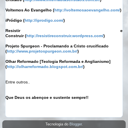
Voltemos Ao Evangelho
(
http://voltemosaoevangelho.com/
)
iPródigo
(
http://iprodigo.com/
)
Resistir e
Construir
(
http://resistireconstruir.wordpress.com/
)
Projeto Spurgeon - Proclamando a Cristo crucificado
(
http://www.projetospurgeon.com.br/
)
Olhar Reformado [Teologia Reformada e Anglianismo]
(
http://olharreformado.blogspot.com.br/
)
Entre outros..
Que Deus os abençoe e sustente sempre!!
Tecnologia do
Blogger
.