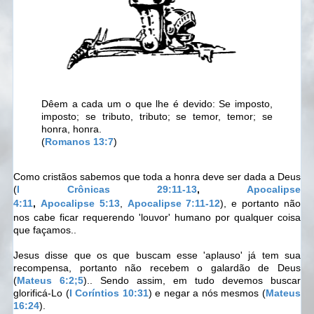
Dêem a cada um o que lhe é devido: Se imposto,
imposto; se tributo, tributo; se temor, temor; se
honra, honra.
(
Romanos 13:7
)
Como cristãos sabemos que toda a honra deve ser dada a Deus
(
I Crônicas 29:11-13
,
Apocalipse
4:11
,
Apocalipse 5:13
,
Apocalipse 7:11-12
), e portanto não
nos cabe ficar requerendo 'louvor' humano por qualquer coisa
que façamos..
Jesus disse que os que buscam esse 'aplauso' já tem sua
recompensa, portanto não recebem o galardão de Deus
(
Mateus 6:2;5
).. Sendo assim, em tudo devemos buscar
glorificá-Lo (
I Coríntios 10:31
) e negar a nós mesmos (
Mateus
16:24
).