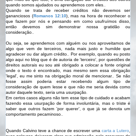
quando somos ajudados ou aprendemos com eles..
Quando se trata de receber créditos não devemos ser
gananciosos (
Romanos 12:10
), mas na hora de reconhecer o
que fazem por nós e pensando em como usufruímos disso,
então devemos sim demonstrar nossa gratidão ou
consideração..
Ou seja, se aprendemos com alguém ou nos aproveitamos de
algo que vem de terceiros, nada mais justo e humilde que
agradecer ou dar algum crédito.. Por exemplo, quando eu posto
algo aqui no blog que é de autoria de 'terceiro', por questões de
direitos autorais eu sou até obrigado a colocar a fonte original
onde o texto é encontrado, mas mesmo sem essa obrigação
'legal', eu me sinto na obrigação moral de mencionar.. Se não
fosse assim poderia estar recebendo algum tipo de
consideração de quem lesse e que não me seria devida como
autor daquele texto, seria uma usurpação.
Em certos casos alguns não tem esse tipo de cuidado e acabam
fazendo essa usurpação de forma involuntária, mas o triste é
saber que outros fazem 'por querer', o que já se denota um
comportamento pecaminoso..
Quando Calvino teve a chance de escrever uma
carta a Lutero
,
suas palavras deixaram claro sua admiração pelo precursor da