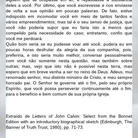
deles a você. Por último, que você escrevesse e nos enviasse
de volta a sua opinião em poucas palavras. De fato, estive
indisposto em incomodar você em meio de tantos fardos e
vários empreendimentos; mas tal é o seu senso de justiça, que
você não poderia supor que eu faria isto a menos que
compelido pela necessidade do caso; entretanto, confio que
você me perdoará.
Quão bom seria se eu pudesse voar até você, pudera eu em
poucas horas desfrutar da alegria da sua companhia; pois,
preferiria, e isto seria muito melhor, conversar pessoalmente
com você não somente nesta questão, mas também sobre
outras; mas, vejo que isto não é possível nesta terra, mas
espero que em breve venha a ser no reino de Deus. Adeus, mui
renomado senhor, mui distinto ministro de Cristo, e meu sempre
honrado pai. O Senhor te governe até o fim, pelo seu próprio
Espírito, que você possa perseverar continuamente até o fim,
para o benefício e bem comum de sua própria Igreja.
Extraído de Letters of John Calvin: Select from the Bonnet
Edition with an introductory biographical sketch (Edinburgh, The
Banner of Truth Trust, 1980), pp. 71-73.