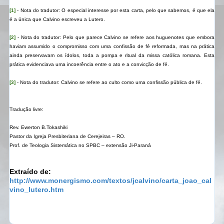
[1]
- Nota do tradutor: O especial interesse por esta carta, pelo que sabemos, é que ela
é a única que Calvino escreveu a Lutero.
[2]
- Nota do tradutor: Pelo que parece Calvino se refere aos huguenotes que embora
haviam assumido o compromisso com uma confissão de fé reformada, mas na prática
ainda preservavam os ídolos, toda a pompa e ritual da missa católica romana. Esta
prática evidenciava uma incoerência entre o ato e a convicção de fé.
[3]
- Nota do tradutor: Calvino se refere ao culto como uma confissão pública de fé.
Tradução livre:
Rev. Ewerton B.Tokashiki
Pastor da Igreja Presbiteriana de Cerejeiras – RO.
Prof. de Teologia Sistemática no SPBC – extensão Ji-Paraná
Extraído de:
http://www.monergismo.com/textos/jcalvino/carta_joao_cal
vino_lutero.htm