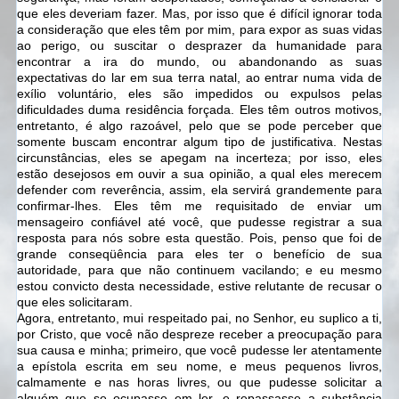
que eles deveriam fazer.
Mas, por isso que é difícil ignorar toda
a consideração que eles têm por mim, para expor as suas vidas
ao perigo, ou suscitar o desprazer da humanidade para
encontrar a ira do mundo, ou abandonando as suas
expectativas do lar em sua terra natal, ao entrar numa vida de
exílio voluntário, eles são impedidos ou expulsos pelas
dificuldades duma residência forçada.
Eles têm outros motivos,
entretanto, é algo razoável, pelo que se pode perceber que
somente buscam encontrar algum tipo de justificativa. Nestas
circunstâncias, eles se apegam na incerteza; por isso, eles
estão desejosos em ouvir a sua opinião, a qual eles merecem
defender com reverência, assim, ela servirá grandemente para
confirmar-lhes. Eles têm me requisitado de enviar um
mensageiro confiável até você, que pudesse registrar a sua
resposta para nós sobre esta questão. Pois, penso que foi de
grande conseqüência para eles ter o benefício de sua
autoridade, para que não continuem vacilando; e eu mesmo
estou convicto desta necessidade, estive relutante de recusar o
que eles solicitaram.
Agora, entretanto, mui respeitado pai, no Senhor, eu suplico a ti,
por Cristo, que você não despreze receber a preocupação para
sua causa e minha; primeiro, que você pudesse ler atentamente
a epístola escrita em seu nome, e meus pequenos livros,
calmamente e nas horas livres, ou que pudesse solicitar a
alguém que se ocupasse em ler, e repassasse a substância