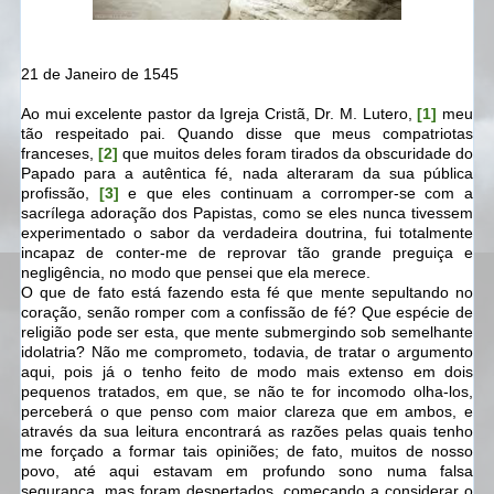
21 de Janeiro de 1545
Ao mui excelente pastor da Igreja Cristã, Dr. M. Lutero,
[1]
meu
tão respeitado pai. Quando disse que meus compatriotas
franceses,
[2]
que muitos deles foram tirados da obscuridade do
Papado para a autêntica fé, nada alteraram da sua pública
profissão,
[3]
e que eles continuam a corromper-se com a
sacrílega adoração dos Papistas, como se eles nunca tivessem
experimentado o sabor da verdadeira doutrina, fui totalmente
incapaz de conter-me de reprovar tão grande preguiça e
negligência, no modo que pensei que ela merece.
O que de fato está fazendo esta fé que mente sepultando no
coração, senão romper com a confissão de fé? Que espécie de
religião pode ser esta, que mente submergindo sob semelhante
idolatria? Não me comprometo, todavia, de tratar o argumento
aqui, pois já o tenho feito de modo mais extenso em dois
pequenos tratados, em que, se não te for incomodo olha-los,
perceberá o que penso com maior clareza que em ambos, e
através da sua leitura encontrará as razões pelas quais tenho
me forçado a formar tais opiniões; de fato, muitos de nosso
povo, até aqui estavam em profundo sono numa falsa
segurança, mas foram despertados, começando a considerar o