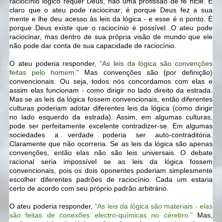
raciocínio lógico requer Deus, não uma profissão de fé nEle. É
claro que o ateu pode raciocinar; é porque Deus fez a sua
mente e lhe deu acesso às leis da lógica - e esse é o ponto. É
porque Deus existe que o raciocínio é possível. O ateu pode
raciocinar, mas dentro de sua própria visão de mundo que ele
não pode dar conta de sua capacidade de raciocínio.
O ateu poderia responder,
"As leis da lógica são convenções
feitas pelo homem."
Mas convenções são (por definição)
convencionais. Ou seja, todos nós concordamos com elas e
assim elas funcionam - como dirigir no lado direito da estrada.
Mas se as leis da lógica fossem convencionais, então diferentes
culturas poderiam adotar diferentes leis da lógica (como dirigir
no lado esquerdo da estrada). Assim, em algumas culturas,
pode ser perfeitamente excelente contradizer-se. Em algumas
sociedades a verdade poderia ser auto-contraditória.
Claramente que não ocorreria. Se as leis da lógica são apenas
convenções, então elas não são leis universais. O debate
racional seria impossível se as leis da lógica fossem
convencionais, pois os dois oponentes poderiam simplesmente
escolher diferentes padrões de raciocínio. Cada um estaria
certo de acordo com seu próprio padrão arbitrário.
O ateu poderia responder,
"As leis da lógica são materiais - elas
são feitas de conexões electro-químicas no cérebro."
Mas,