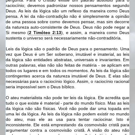
pergunta. Para o cristão existe um padrão absoluto para o
raciocínio; devemos padronizar nossos pensamentos segundo
Deus. As leis da lógica são um reflexo da maneira como Deus
pensa. A lei da não-contradição não é simplesmente a opinião
de uma pessoa sobre como devemos pensar, mas sim decorre
da natureza auto-consistente de Deus. Deus não pode negar a
Si mesmo (
2 Timóteo 2:13
), e assim, a maneira como Deus
sustenta o universo será necessariamente não-contraditória.
Leis da lógica são o padrão de Deus para o pensamento. Uma
vez que Deus é um Ser soberano, imutável e imaterial, as leis
da lógica são
entidades
abstratas, universais e invariantes. Em
outras palavras, elas não são feitas de matéria - se aplicam em
todos os lugares e em todos os momentos. As leis da lógica são
contingentes acerca da natureza imutável de Deus. E elas são
necessárias para o raciocínio lógico. Assim, o raciocínio racional
seria impossível sem o Deus bíblico.
O ateu materialista não pode ter leis da lógica. Ele acredita que
tudo o que existe é material - parte do mundo físico. Mas as leis
da lógica não são físicas. Você não pode dar uma topada em
uma lei da lógica. As leis da lógica não podem existir no mundo
do ateu, mas ele as usa para tentar raciocinar. Isto é
inconsistente. Ele está emprestando da cosmovisão cristã para
argumentar contra a cosmovisão cristã. A visão do ateu não