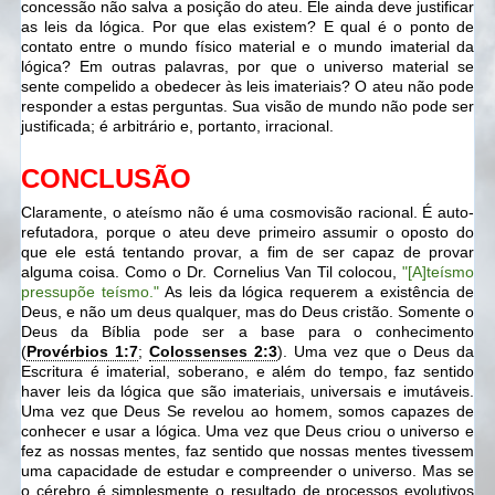
concessão não salva a posição do ateu. Ele ainda deve justificar
as leis da lógica. Por que elas existem? E qual é o ponto de
contato entre o mundo físico material e o mundo imaterial da
lógica? Em outras palavras, por que o universo material se
sente compelido a obedecer às leis imateriais? O ateu não pode
responder a estas perguntas. Sua visão de mundo não pode ser
justificada; é arbitrário e, portanto, irracional.
CONCLUSÃO
Claramente, o ateísmo não é uma cosmovisão racional. É auto-
refutadora, porque o ateu deve primeiro assumir o oposto do
que ele está tentando provar, a fim de ser capaz de provar
alguma coisa. Como o Dr. Cornelius Van Til colocou,
"[A]teísmo
pressupõe teísmo."
As leis da lógica requerem a existência de
Deus, e não um deus qualquer, mas do Deus cristão. Somente o
Deus da Bíblia pode ser a base para o conhecimento
(
Provérbios 1:7
;
Colossenses 2:3
). Uma vez que o Deus da
Escritura é imaterial, soberano, e além do tempo, faz sentido
haver leis da lógica que são imateriais, universais e imutáveis.
Uma vez que Deus Se revelou ao homem, somos capazes de
conhecer e usar a lógica. Uma vez que Deus criou o universo e
fez as nossas mentes, faz sentido que nossas mentes tivessem
uma capacidade de estudar e compreender o universo. Mas se
o cérebro é simplesmente o resultado de processos evolutivos