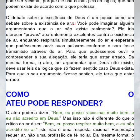
pode ser racional, porque ele usa coisas (leis da lógica) que não
podem existir de acordo com o que professa.
O debate sobre a existência de Deus é um pouco como um
debate sobre a existência de ar.
Você pode imaginar alguém
[1]
argumentando que o ar não existe realmente? Ele iria
oferecer
"provas"
aparentemente excelentes contra a existência
de ar, enquanto respiraria simultaneamente do ar e esperaria
que pudéssemos ouvir suas palavras conforme o som fosse
transmitido através do ar. Para que pudéssemos ouvir e
compreender a sua alegação, ele teria que estar errado. Da
mesma forma, o ateu, ao argumentar que Deus não existe,
deve usar leis da lógica que só fazem sentido caso Deus exista.
Para que o seu argumento fizesse sentido, ele teria que estar
errado.
COMO O
ATEU
PODE
RESPONDER?
O ateu poderia dizer:
"Bem, eu posso raciocinar muito bem, e
eu não acredito em Deus."
Mas isso não é diferente do que o
crítico do ar dizer:
"Bem, eu posso respirar muito bem, e eu não
acredito no ar."
Isto não é uma resposta racional. Respiração
requer ar, não uma profissão de fé no ar. Da mesma forma, o