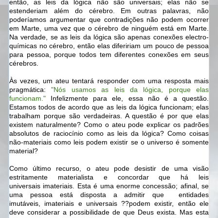
então, as leis da lógica não são universais; elas não se
estenderiam além do cérebro. Em outras palavras, não
poderíamos argumentar que contradições não podem ocorrer
em Marte, uma vez que o cérebro de ninguém está em Marte.
Na verdade, se as leis da lógica são apenas conexões electro-
químicas no cérebro, então elas difeririam um pouco de pessoa
para pessoa, porque todos tem diferentes conexões em seus
cérebros.
Às vezes, um ateu tentará responder com uma resposta mais
pragmática:
"Nós usamos as leis da lógica, porque elas
funcionam."
Infelizmente para ele, essa não é a questão.
Estamos todos de acordo que as leis da lógica funcionam; elas
trabalham porque são verdadeiras. A questão é por que elas
existem naturalmente? Como o ateu pode explicar os padrões
absolutos de raciocínio como as leis da lógica? Como coisas
não-materiais como leis
podem
existir se o universo é somente
material?
Como último recurso, o ateu pode desistir de uma visão
estritamente materialista e concordar que há leis
universais
imateriais
. Esta é uma enorme concessão; afinal, se
uma pessoa está disposta a admitir que entidades
imutáveis,
imateriais e universais
??podem existir, então ele
deve considerar a possibilidade de que Deus exista. Mas esta