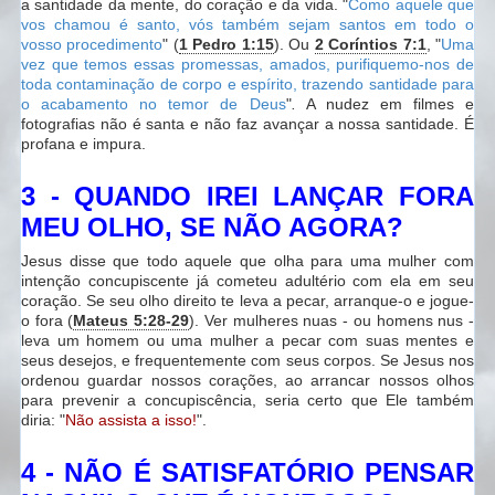
a santidade da mente, do coração e da vida. "
Como aquele que
vos chamou é santo, vós também sejam santos em todo o
vosso procedimento
" (
1 Pedro 1:15
). Ou
2 Coríntios 7:1
, "
Uma
vez que temos essas promessas, amados, purifiquemo-nos de
toda contaminação de corpo e espírito, trazendo santidade para
o acabamento no temor de Deus
"
.
A nudez em filmes e
fotografias não é santa e não faz avançar a nossa santidade. É
profana e impura.
3 - QUANDO IREI LANÇAR FORA
MEU OLHO, SE NÃO AGORA
?
Jesus disse que todo aquele que olha para uma mulher com
intenção concupiscente já cometeu adultério com ela em seu
coração. Se seu olho direito te leva a pecar, arranque-o e jogue-
o fora (
Mateus 5:28-29
). Ver mulheres nuas - ou homens nus -
leva um homem ou uma mulher a pecar com suas mentes e
seus desejos, e frequentemente com seus corpos. Se Jesus nos
ordenou guardar nossos corações, ao arrancar nossos olhos
para prevenir a concupiscência, seria certo que Ele também
diria: "
Não assista a isso!
".
4 - NÃO É SATISFATÓRIO PENSAR