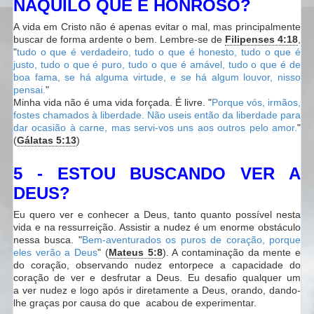
NAQUILO QUE É HONROSO?
A vida em Cristo não é apenas evitar o mal, mas principalmente
buscar de forma ardente o bem. Lembre-se de
Filipenses 4:18
,
"
tudo o que é verdadeiro, tudo o que é honesto, tudo o que é
justo, tudo o que é puro, tudo o que é amável, tudo o que é de
boa fama, se há alguma virtude, e se há algum louvor, nisso
pensai.
"
Minha vida não é uma vida forçada. É livre. "
Porque vós, irmãos,
fostes chamados à liberdade. Não useis então da liberdade para
dar ocasião à carne, mas servi-vos uns aos outros pelo amor.
"
(
Gálatas 5:13
)
5 - ESTOU BUSCANDO VER A
DEUS?
Eu quero ver e conhecer a Deus, tanto quanto possível nesta
vida e na ressurreição. Assistir a nudez é um enorme obstáculo
nessa busca. "
Bem-aventurados os puros de coração, porque
eles verão a Deus
" (
Mateus 5:8
). A contaminação da mente e
do coração, observando nudez entorpece a capacidade do
coração de ver e desfrutar a Deus. Eu desafio qualquer um
a ver nudez e logo após ir diretamente a Deus, orando, dando-
lhe graças por causa do que acabou de experimentar.