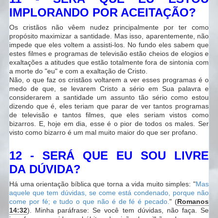
IMPLORANDO POR ACEITAÇÃO?
Os cristãos não vêem nudez principalmente por ter como
propósito maximizar a santidade. Mas isso, aparentemente, não
impede que eles voltem a assisti-los. No fundo eles sabem que
estes filmes e programas de televisão estão cheios de elogios e
exaltações a atitudes que estão totalmente fora de sintonia com
a morte do "eu" e com a exaltação de Cristo.
Não, o que faz os cristãos voltarem a ver esses programas é o
medo de que, se levarem Cristo a sério em Sua palavra e
considerarem a santidade um assunto tão sério como estou
dizendo que é, eles teriam que parar de ver tantos programas
de televisão e tantos filmes, que eles seriam vistos como
bizarros. E, hoje em dia, esse é o pior de todos os males. Ser
visto como bizarro é um mal muito maior do que ser profano.
12 - SERÁ QUE EU SOU LIVRE
DA DÚVIDA?
Há uma orientação bíblica que torna a vida muito simples: "
Mas
aquele que tem dúvidas, se come está condenado, porque não
come por fé; e tudo o que não é de fé é pecado.
" (
Romanos
14:32
). Minha paráfrase: Se você tem dúvidas, não faça. Se