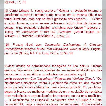
[8] Ibid., 17, 18.
[9] Como Edward J. Young escreve: "Rejeitar a revelação externa e
considerar a mente humana como uma lei em si mesma não é se
tornar iluminado, mas cair no mais grosseiro dos enganos. ... Exaltar
a razão humana, como se em si fosse o árbitro final de todas as
coisas, é na realidade substituir a criatura pelo Criador."
Edward J.
Young,
An Introduction to the Old Testament
(Grand Rapids, MI:
William B. Eerdmans Publishing Co., 1973), 21.
[10] Francis Nigel Lee,
Communist Eschatology: A Christian
Philosophical Analysis of the Post-Capitalistic Views of Marx
, Engels,
and Lenin (Nutley, NJ: The Craig Press, 1974), 90.
[Aviso: devido às semelhanças teológicas de Lee com o kinismo
(embora não cremos que as opiniões de Lee sejam tão drásticas), não
endossamos os escritos e as palestras de Lee sobre raça.]
Lenin escreve em
Can ‘Jacobinism’ Frighten the Working Class?
: "Os
historiadores proletários vêem o jacobinismo como um dos maiores
picos da luta emancipatória de uma classe oprimida. Os jacobinos
deram à França os melhores modelos de uma revolução democrática
e de resistência a uma coligação de monarcas contra uma república.
... O 'jacobinismo' na Europa ou na fronteira entre a Europa e a Ásia
no século XX seria a regra da classe revolucionária, do proletariado