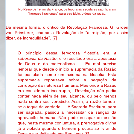
No Reino de Terror da França, os teocratas seculares sacrificaram
"hereges irracionais" para seu ídolo, o deus da razão.
Da mesma forma, o crítico da Revolução Francesa, G. Groen
van Prinsterer, chama a Revolução de
"a religião, por assim
dizer, de incredulidade". [7]
O princípio dessa fervorosa filosofia era
a
soberania da Razão
, e o resultado era a apostasia
de Deus e do materialismo. ... Eu mal preciso
lembrar que desde o início a supremacia da Razão
foi postulada como um axioma na filosofia. Esta
supremacia repousava sobre a negação da
corrupção da natureza humana. Mas onde a Razão
era considerada incorrupta, Revelação não podia
conter nada além de seu alcance, ou pelo menos
nada contra seu veredicto. Assim, a razão tornou-
se o toque da verdade. ... A Sagrada Escritura, para
ser sagrada, passou a necessitar da sanção da
aprovação humana. Não pode escapar ao cristão
que, nesta mesma conjuntura, a prerrogativa divina
já é violada quando o homem procura se livrar de
Deus e ser deificado em Seu lugar [8].