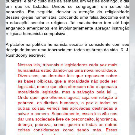
públicas" e ter o culto dias da semana em vez de domingo, o dia
em que os Estados Unidos se congregam em cultos de
adoração. Em seguida, desviar a atenção da religiosidade
dessas igrejas humanistas, colocando uma falsa dicotomia entre
a educação secular e religiosa. Tal malabarismo tem até hoje
enganado americanos em involuntariamente abraçar instrução
religiosa humanista
compulsiva
.
A plataforma política humanista secular é consistente com seu
desejo de impor uma teocracia em todas as áreas da vida. R. J.
Rushdoony escreve:
Nossas leis, tribunais e legisladores
cada vez mais
humanistas
estão dando-nos uma nova moralidade.
Dizem-nos, ao derrubar leis que repousam sobre
as bases bíblicas, que a moralidade não pode ser
legislada, mas o que eles oferecem não é apenas a
moralidade legislada, mas a salvação pela lei ...
Onde quer que olhemos agora, seja em relação à
pobreza, os direitos humanos, a paz e todas as
outras coisas, vemos leis aprovadas destinadas a
salvar o homem. Supostamente, essas leis vão nos
dar uma sociedade livre de preconceito, ignorância,
doença, pobreza, crime, guerra e todas as outras
coisas consideradas como sendo más. Esses