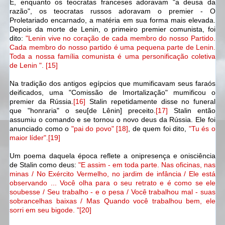
E, enquanto os teocratas franceses adoravam "a deusa da
razão", os teocratas russos adoravam o premier - O
Proletariado encarnado, a matéria em sua forma mais elevada.
Depois da morte de Lenin, o primeiro premier comunista, foi
dito:
"Lenin vive no coração de cada membro do nosso Partido.
Cada membro do nosso partido é uma pequena parte de Lenin.
Toda a nossa família comunista é uma personificação coletiva
de Lenin ". [15]
Na tradição dos antigos egípcios que mumificavam seus faraós
deificados, uma "Comissão de Imortalização" mumificou o
premier da Rússia.
[16]
Stalin repetidamente disse no funeral
que "honraria" o seu
[de Lênin]
preceito.
[17]
Stalin então
assumiu o comando e se tornou o novo deus da Rússia. Ele foi
anunciado como o
"pai do povo" [18]
, de quem foi dito,
"Tu és o
maior líder".[19]
Um poema daquela época reflete a onipresença e onisciência
de Stalin como deus:
"E assim - em toda parte. Nas oficinas, nas
minas / No Exército Vermelho, no jardim de infância / Ele está
observando ... Você olha para o seu retrato e é como se ele
soubesse / Seu trabalho - e o pesa / Você trabalhou mal - suas
sobrancelhas baixas / Mas Quando você trabalhou bem, ele
sorri em seu bigode. "[20]