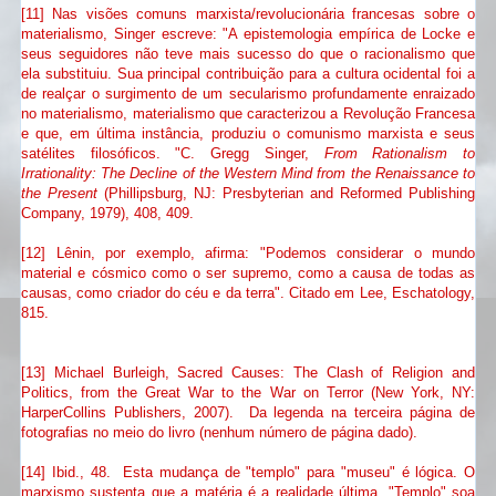
[11] Nas visões comuns marxista/revolucionária francesas sobre o
materialismo, Singer escreve: "A epistemologia empírica de Locke e
seus seguidores não teve mais sucesso do que o racionalismo que
ela substituiu. Sua principal contribuição para a cultura ocidental foi a
de realçar o surgimento de um secularismo profundamente enraizado
no materialismo, materialismo que caracterizou a Revolução Francesa
e que, em última instância, produziu o comunismo marxista e seus
satélites filosóficos. "C. Gregg Singer,
From Rationalism to
Irrationality: The Decline of the Western Mind from the Renaissance to
the Present
(Phillipsburg, NJ: Presbyterian and Reformed Publishing
Company, 1979), 408, 409.
[12] Lênin, por exemplo, afirma: "Podemos considerar o mundo
material e cósmico como o ser supremo, como a causa de todas as
causas, como criador do céu e da terra". Citado em Lee, Eschatology,
815.
[13] Michael Burleigh, Sacred Causes: The Clash of Religion and
Politics, from the Great War to the War on Terror (New York, NY:
HarperCollins Publishers, 2007). Da legenda na terceira página de
fotografias no meio do livro (nenhum número de página dado).
[14] Ibid., 48. Esta mudança de "templo" para "museu" é lógica. O
marxismo sustenta que a matéria é a realidade última. "Templo" soa