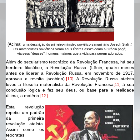
(Acima:
uma descrição do primeiro-ministro soviético sanguinário Joseph Stalin.)
Os materialistas soviéticos viram seus líderes assim como a Grécia pagã)
via seus "deuses": homens maiores que a vida para serem adorados.
Além do secularismo teocrático da Revolução Francesa, há seu
herdeiro filosófico, a Revolução Russa. (Lênin, quatro meses
antes de liderar a Revolução Russa, em novembro de 1917,
aprovou a revolta jacobina).
[10]
A Revolução Russa ateísta
levou a filosofia materialista da Revolução Francesa
[11]
à sua
conclusão lógica e fez seu deus, ou base para a realidade
última, a matéria.
[12]
Esta revolução
repetiu um padrão
da primeira
revolução ateísta.
Assim como os
teocratas