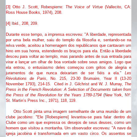
[3] Otto J. Scott, Robespierre:
The Voice of Virtue
(Vallecito, CA:
Ross House Books, 1974), 208.
[4] Ibid., 208, 209.
Durante esse tempo, a imprensa escreveu: "A liberdade, representada
por uma bela mulher, saiu do templo da filosofia e, sentando-se na
relva verde, aceitou a homenagem dos republicanos que cantavam um
hino em sua honra, estendendo os braços para ela. Então a liberdade
desceu para voltar ao templo, mas parando antes de sua entrada para
virar e lançar um olhar de boa vontade sobre seus amigos. Logo que
ela entrou, o entusiasmo deles começou com gritos de alegria e
juramentos de que nunca deixariam de ser fiéis a ela."
Les
Révolutions de Paris
, No. 215, 23-30 Brumaire, Year II (13-20
November 1793), 214-15. Cited in J. Gilchrist and W. J. Murray,
The
Press in the French Revolution: A Selection of Documents taken from
the Press of the Revolution for the Years 1789-1794
(New York, NY:
St. Martin’s Press Inc., 1971), 118, 119.
Otto Scott pinta uma imagem semelhante de uma reunião de um
clube jacobino: "Ele [Robespierre] levantou-se para falar dentro do
Clube como um que expressa os desejos de seus deuses, como um
homem que visitou a montanha. Um observador escreveu: "A nave da
igreja jacobina é transformada em um vasto circo. Os assentos se