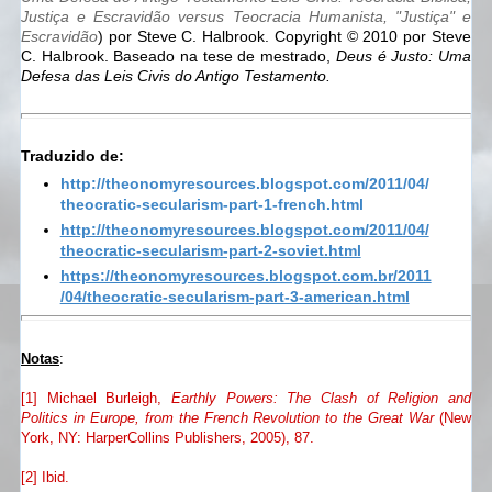
Justiça e Escravidão versus Teocracia Humanista, "Justiça" e
Escravidão
) por Steve C. Halbrook. Copyright © 2010 por Steve
C. Halbrook. Baseado na tese de mestrado,
Deus é Justo: Uma
Defesa das Leis Civis do Antigo Testamento.
Traduzido de:
http://theonomyresources.blogspot.com/2011/04/
theocratic-secularism-part-1-french.html
http://theonomyresources.blogspot.com/2011/04/
theocratic-secularism-part-2-soviet.html
https://theonomyresources.blogspot.com.br/2011
/04/theocratic-secularism-part-3-american.html
Notas
:
[1] Michael Burleigh,
Earthly Powers: The Clash of Religion and
Politics in Europe, from the French Revolution to the Great War
(New
York, NY: HarperCollins Publishers, 2005), 87.
[2] Ibid.