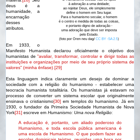
matéria.
[28]
Seu
à adoração a uma deidade;
deus é a
ao rejeitar Deus, ele simplesmente
humanidade, a
define o homem em Seu lugar.
encarnação
Para o humanismo secular, o homem
é o centro e medida de todas as coisas,
desses
e portanto digno de adoração -
atributos.
uma adoração que deve ser imposta
pelo Estado.
(foto por Oren neu dag/
CC BY -SA 2.5
)
Em 1933, o
Manifesto Humanista declarou oficialmente o objetivo dos
humanistas de
"avaliar, transformar, controlar e dirigir todas as
instituições e organizações por meio de seu próprio sistema de
valores" (minha ênfase).[29]
Esta linguagem indica claramente um desejo de dominar a
sociedade com a religião do humanismo - estabelecer uma
teocracia humanista totalitária. Os humanistas já estavam no
processo de converter um sistema escolar que originalmente
ensinava o cristianismo
[30]
em templos do humanismo. Já em
1930, o fundador da Primeira Sociedade Humanista de Nova
York
[31]
escreve em
Humanismo: Uma nova Religião
:
A educação é, portanto, um aliado poderoso do
Humanismo, e toda escola pública americana é
uma escola de Humanismo. O que podem fazer as
escolas dominicais teístas, reunidas uma hora por