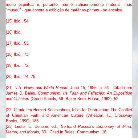
muito espiritual e, portanto, não é suficientemente material, mas
"museu" - que conota a exibição de matérias-primas - se encaixa.
[15] Ibid., 54.
[16] Ibid.
[17] Ibid., 53.
[18] Ibid., 73.
[19] Ibid., 72.
[20] Ibid., 74, 75.
[21]
U.S. News and World Report
, June 15, 1956, p. 34. Citado em
James D. Bales,
Communism: Its Faith and Fallacies: An Exposition
and Criticism
(Grand Rapids, MI: Baker Book House, 1962), 52.
[22] Citado em Herbert Schlossberg, Idols for Destruction: The Conflict
of Christian Faith and American Culture (Wheaton, IL: Crossway
Books, 1990), 186.
[23] Lester E. Denonn, ed.,
Bertrand Russell’s Dictionary of Mind,
Matter, and Morals
, 30. Cited in Bales, Communism, 18.