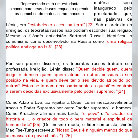
matéria seria
Representado está um estudante
inaugurado pelo
olhando para seus deuses enquanto aprende
proletariado, que,
os caminhos d
o materialismo marxista.
nas palavras de
Lênin, era
"estabelecer o céu na terra".[22]
Sob o pretexto da
irreligião, os teocratas russos não podiam esconder sua religião.
Mesmo o filósofo anticristão Bertrand Russell identificou o
comunismo como desenvolvido na Rússia como
"uma religião
política análoga ao Islã". [23]
Por seu próprio discurso, os teocratas russos traíram sua
professada irreligião. Lênin disse:
"Quem decide quem, quem
dirige e domina quem, quem atribui a outras pessoas a sua
posição na vida, e quem deve ter o seu devido atribuído por
outros? Estas se tornam necessariamente as questões centrais
a serem decididas exclusivamente pelo poder supremo. "[24]
Como Adão e Eva, ao rejeitar a Deus, Lenin inescapavelmente
trocou o Poder Supremo por outro "poder supremo", o homem.
Como Kruschev afirmou mais tarde,
"o povo"
é
"o criador da
história e ... o criador de todo o bem material e espiritual da
humanidade".[25]
(Do mesmo modo, o líder comunista chinês
Mao Tse-Tung escreveu:
"Nosso Deus é ninguém menos do que
as massas do povo chinês. ") [26]