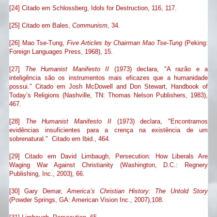
[24] Citado em Schlossberg, Idols for Destruction, 116, 117.
[25] Citado em Bales,
Communism
, 34.
[26] Mao Tse-Tung,
Five Articles by Chairman Mao Tse-Tung
(Peking:
Foreign Languages Press, 1968), 15.
[27]
The Humanist Manifesto II
(1973) declara,
"A razão e a
inteligência são os instrumentos mais eficazes que a humanidade
possui."
Citado em Josh McDowell and Don Stewart, Handbook of
Today’s Religions (Nashville, TN: Thomas Nelson Publishers, 1983),
467.
[28]
The Humanist Manifesto II
(1973) declara, "Encontramos
evidências insuficientes para a crença na existência de um
sobrenatural." Citado em Ibid., 464.
[29] Citado em David Limbaugh, Persecution: How Liberals Are
Waging War Against Christianity (Washington, D.C.: Regnery
Publishing, Inc., 2003), 66.
[30] Gary Demar,
America’s Christian History: The Untold Story
(Powder Springs, GA: American Vision Inc., 2007),108.