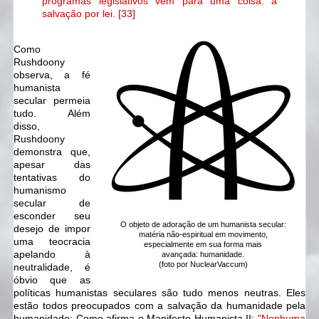
programas legislativos vem para uma coisa: a
salvação por lei. [33]
Como
Rushdoony
observa, a fé
humanista
secular permeia
tudo. Além
disso,
Rushdoony
demonstra que,
apesar das
tentativas do
humanismo
secular de
esconder seu
O objeto de adoração de um humanista secular:
desejo de impor
matéria não-espiritual em movimento,
uma teocracia
especialmente em sua forma mais
apelando à
avançada: humanidade.
(foto por NuclearVaccum)
neutralidade, é
óbvio que as
políticas humanistas seculares são tudo menos neutras. Eles
estão todos preocupados com a salvação da humanidade pela
humanidade; Como afirma o Manifesto Humanista II:
"Nenhuma