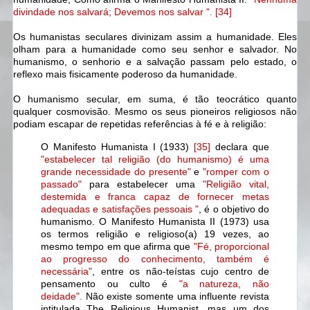
divindade nos salvará; Devemos nos salvar ". [34]
Os humanistas seculares divinizam assim a humanidade. Eles
olham para a humanidade como seu senhor e salvador. No
humanismo, o senhorio e a salvação passam pelo estado, o
reflexo mais fisicamente poderoso da humanidade.
O humanismo secular, em suma, é tão teocrático quanto
qualquer cosmovisão. Mesmo os seus pioneiros religiosos não
podiam escapar de repetidas referências à fé e à religião:
O Manifesto Humanista I (1933)
[35]
declara que
"estabelecer tal religião (do humanismo) é uma
grande necessidade do presente"
e
"romper com o
passado"
para estabelecer uma
"
Religião vital,
destemida e franca capaz de fornecer metas
adequadas e satisfações pessoais "
, é o objetivo do
humanismo. O Manifesto Humanista II (1973) usa
os termos religião e religioso(a) 19 vezes, ao
mesmo tempo em que afirma que
"Fé, proporcional
ao progresso do conhecimento, também é
necessária"
, entre os não-teístas cujo centro de
pensamento ou culto é
"a natureza, não
deidade".
Não existe somente uma influente revista
intitulada The Religious Humanist, mas um dos