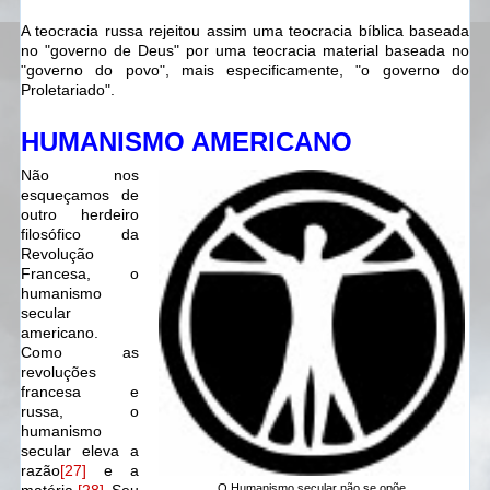
A teocracia russa rejeitou assim uma teocracia bíblica baseada
no "governo de Deus" por uma teocracia material baseada no
"governo do povo", mais especificamente, "o governo do
Proletariado".
HUMANISMO AMERICANO
Não nos
esqueçamos de
outro herdeiro
filosófico da
Revolução
Francesa, o
humanismo
secular
americano.
Como as
revoluções
francesa e
russa, o
humanismo
secular eleva a
razão
[27]
e a
O Humanismo secular não se opõe