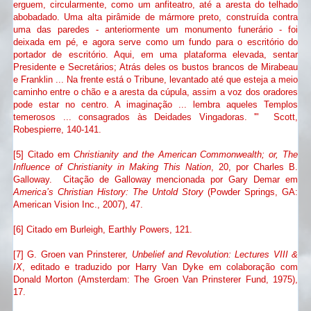
erguem, circularmente, como um anfiteatro, até a aresta do telhado
abobadado. Uma alta pirâmide de mármore preto, construída contra
uma das paredes - anteriormente um monumento funerário - foi
deixada em pé, e agora serve como um fundo para o escritório do
portador de escritório. Aqui, em uma plataforma elevada, sentar
Presidente e Secretários; Atrás deles os bustos brancos de Mirabeau
e Franklin ... Na frente está o Tribune, levantado até que esteja a meio
caminho entre o chão e a aresta da cúpula, assim a voz dos oradores
pode estar no centro. A imaginação ... lembra aqueles Templos
temerosos ... consagrados às Deidades Vingadoras. '"
Scott,
Robespierre, 140-141.
[5] Citado em
Christianity and the American Commonwealth; or, The
Influence of Christianity in Making This Nation
, 20, por
Charles B.
Galloway
. Citação de Galloway mencionada por Gary Demar em
America’s Christian History: The Untold Story
(Powder Springs, GA:
American Vision Inc., 2007), 47.
[6] Citado em Burleigh, Earthly Powers, 121.
[7] G. Groen van Prinsterer,
Unbelief and Revolution: Lectures VIII &
IX
, editado e traduzido por Harry Van Dyke em colaboração com
Donald Morton (Amsterdam: The Groen Van Prinsterer Fund, 1975),
17.