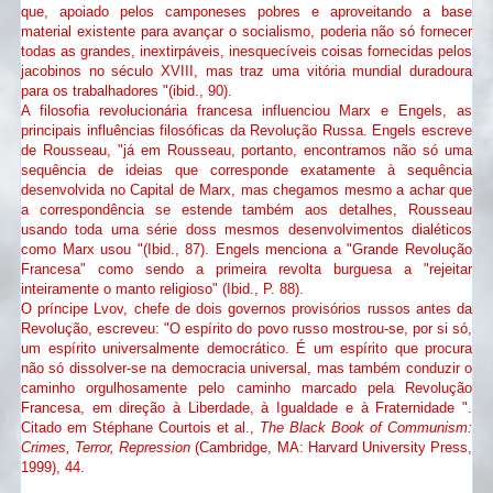
que, apoiado pelos camponeses pobres e aproveitando a base
material existente para avançar o socialismo, poderia não só fornecer
todas as grandes, inextirpáveis, inesquecíveis coisas fornecidas pelos
jacobinos no século XVIII, mas traz uma vitória mundial duradoura
para os trabalhadores "(ibid., 90).
A filosofia revolucionária francesa influenciou Marx e Engels, as
principais influências filosóficas da Revolução Russa. Engels escreve
de Rousseau, "já em Rousseau, portanto, encontramos não só uma
sequência de ideias que corresponde exatamente à sequência
desenvolvida no Capital de Marx, mas chegamos mesmo a achar que
a correspondência se estende também aos detalhes, Rousseau
usando toda uma série doss mesmos desenvolvimentos dialéticos
como Marx usou "(Ibid., 87). Engels menciona a "Grande Revolução
Francesa" como sendo a primeira revolta burguesa a "rejeitar
inteiramente o manto religioso" (Ibid., P. 88).
O príncipe Lvov, chefe de dois governos provisórios russos antes da
Revolução, escreveu: "O espírito do povo russo mostrou-se, por si só,
um espírito universalmente democrático. É um espírito que procura
não só dissolver-se na democracia universal, mas também conduzir o
caminho orgulhosamente pelo caminho marcado pela Revolução
Francesa, em direção à Liberdade, à Igualdade e à Fraternidade ".
Citado em Stéphane Courtois et al.,
The Black Book of Communism:
Crimes, Terror, Repression
(Cambridge, MA: Harvard University Press,
1999), 44.