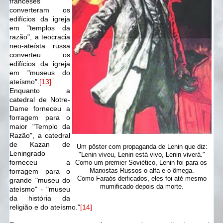
franceses
converteram os
edifícios da igreja
em "templos da
razão", a teocracia
neo-ateísta russa
converteu os
edifícios da igreja
em "museus do
ateísmo".
[13]
Enquanto a
catedral de Notre-
Dame forneceu a
forragem para o
maior "Templo da
Razão", a catedral
de Kazan de
Um pôster com propaganda de
Lenin que diz:
Leningrado
"Lenin viveu, Lenin está vivo, Lenin viverá."
forneceu a
Como um premier Soviético, Lenin foi para os
Marxistas Russos o alfa e o ômega.
forragem para o
Como Faraós deificados, eles foi até mesmo
grande "museu do
mumificado depois da morte.
ateísmo" - "museu
da história da
religião e do ateísmo."
[14]