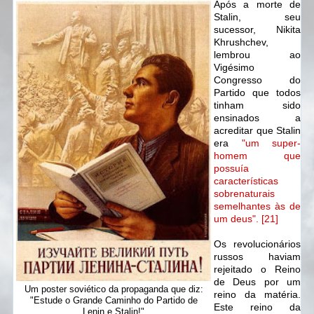
Após a morte de
Stalin, seu
sucessor, Nikita
Khrushchev,
lembrou ao
Vigésimo
Congresso do
Partido que todos
tinham sido
ensinados a
acreditar que Stalin
era
"um super-
homem que
possuía
características
sobrenaturais
semelhantes às de
um deus". [21]
Os revolucionários
russos haviam
rejeitado o Reino
de Deus por um
Um poster soviético da propaganda que diz:
reino da matéria.
"Estude o Grande Caminho do Partido de
Este reino da
Lenin e Stalin!"