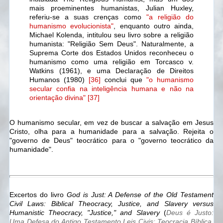
mais proeminentes humanistas,
Julian Huxley,
referiu-se a suas crenças como
"a religião do
humanismo evolucionista"
, enquanto outro ainda,
Michael Kolenda, intitulou seu livro sobre a religião
humanista: "Religião Sem Deus". Naturalmente, a
Suprema Corte dos Estados Unidos reconheceu o
humanismo como uma religião em Torcasco v.
Watkins (1961), e uma Declaração de Direitos
Humanos (1980)
[36]
conclui que
"o humanismo
secular confia na inteligência humana e não na
orientação divina" [37]
O humanismo secular, em vez de buscar a salvação em Jesus
Cristo, olha para a humanidade para a salvação. Rejeita o
"governo de Deus" teocrático para o "governo teocrático da
humanidade".
Excertos do livro
God is Just: A Defense of the Old Testament
Civil Laws: Biblical Theocracy, Justice, and Slavery versus
Humanistic Theocracy, "Justice," and Slavery
(
Deus é Justo:
Uma Defesa do Antigo Testamento Leis Civis: Teocracia Bíblica,