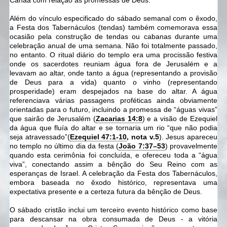
Além do vínculo especificado do sábado semanal com o êxodo,
a Festa dos Tabernáculos (tendas) também comemorava essa
ocasião pela construção de tendas ou cabanas durante uma
celebração anual de uma semana. Não foi totalmente passado,
no entanto. O ritual diário do templo era uma procissão festiva
onde os sacerdotes reuniam água fora de Jerusalém e a
levavam ao altar, onde tanto a água (representando a provisão
de Deus para a vida) quanto o vinho (representando
prosperidade) eram despejados na base do altar. A água
referenciava várias passagens proféticas ainda obviamente
orientadas para o futuro, incluindo a promessa de “águas vivas”
que sairão de Jerusalém (
Zacarias 14:8
) e a visão de Ezequiel
da água que fluía do altar e se tornaria um rio “que não podia
seja atravessado”(
Ezequiel 47:1-10
, nota v.5
). Jesus apareceu
no templo no último dia da festa (
João 7:37–53
) provavelmente
quando esta cerimônia foi concluída, e ofereceu toda a “água
viva”, conectando assim a bênção do Seu Reino com as
esperanças de Israel. A celebração da Festa dos Tabernáculos,
embora baseada no êxodo histórico, representava uma
expectativa presente e a certeza futura da bênção de Deus.
O sábado cristão inclui um terceiro evento histórico como base
para descansar na obra consumada de Deus - a vitória