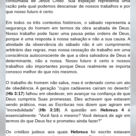
consumada de Jesus Cristo. Sua expiação representa uma
razão pela qual podemos descansar de nossos trabalhos e por
que nosso futuro é certo.
Em todos os três contextos históricos, o sábado representa a
segurança do homem em termos da obra acabada de Deus.
Nosso trabalho pode fazer uma pausa pelas ordens de Deus,
porque é uma resposta à nossa salvação e não a sua causa. A
atividade da observância do sábado não é um cumprimento
arbitrário das regras, mas nossa cessação do trabalho em uma
consciência autoconsciente de que a obra salvadora de Deus é
determinante, não a nossa. Nosso futuro é certo e nossos
trabalhos são importantes porque Deus realmente se importa
conosco melhor do que nós mesmos.
O trabalho do homem não salva, mas é ordenado como um ato
de obediência. A geração “cujos cadáveres caíram no deserto”
(
Hb 3:17
) falhou em obedecer, em avançar na confiança de que
Deus cumpriria Suas promessas. Eles achavam que estavam
sendo práticos, mas as Escrituras nos dizem que agiram em
“incredulidade” (
Hb 3:19
). A questão em
Hebreus 4
é
essencialmente: “Você fará o mesmo? Você deixará de agir em
termos do que Deus fez e prometeu ainda fazer?”
Os cristãos judeus aos quais
Hebreus
foi escrito estavam