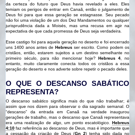
da certeza do futuro que Deus havia revelado a eles. Eles
temiam os perigos de entrar em Canaã, então o julgamento de
Deus foi para que essa geração se estagnasse. Seu pecado
não foi uma violação de um dos Dez Mandamentos ou qualquer
jurisprudência dada a Moisés, mas uma recusa em agir na
expectativa de que cada promessa de Deus seja verdadeira.
Esse castigo foi para aquela geração no deserto e foi encerrado
uns 1400 anos antes de
Hebreus
ser escrito. Como podem os
cristãos, então, estarem sujeitos a um destino semelhante no
primeiro século, para não mencionar hoje?
Hebreus 4
, no
entanto, muito claramente conecta todos os cristãos a essa
geração do deserto e nos adverte sobre repetir o pecado deles.
O QUE O DESCANSO SABÁTICO
REPRESENTA?
O descanso sabático significa mais do que não trabalhar; é
assim que nos dizem para observar o dia sagrado semanal. O
“descanso” da entrada em Canaã na verdade inaugurou
gerações de trabalho, mas o descanso que Canaã representava
era uma realização de algo, um ponto escatológico.
Hebreus
4:10
faz referência ao descanso de Deus, mas é importante que
a cessação da criação de Deus (
Gn 2
) tenha sido dada no