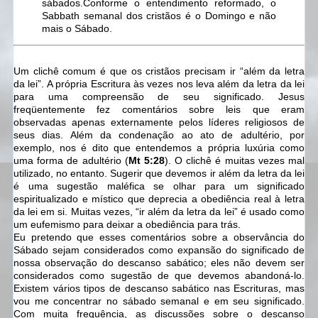
sábados.
Conforme o entendimento reformado, o
Sabbath semanal dos cristãos é o Domingo e não
mais o Sábado.
Um clichê comum é que os cristãos precisam ir “além da letra
da lei”. A própria Escritura às vezes nos leva além da letra da lei
para uma compreensão de seu significado. Jesus
freqüentemente fez comentários sobre leis que eram
observadas apenas externamente pelos líderes religiosos de
seus dias. Além da condenação ao ato de adultério, por
exemplo, nos é dito que entendemos a própria luxúria como
uma forma de adultério (
Mt 5:28
). O clichê é muitas vezes mal
utilizado, no entanto. Sugerir que devemos ir além da letra da lei
é uma sugestão maléfica se olhar para um significado
espiritualizado e místico que deprecia a obediência real à letra
da lei em si. Muitas vezes, “ir além da letra da lei” é usado como
um eufemismo para deixar a obediência para trás.
Eu pretendo que esses comentários sobre a observância do
Sábado sejam considerados como expansão do significado de
nossa observação do descanso sabático; eles não devem ser
considerados como sugestão de que devemos abandoná-lo.
Existem vários tipos de descanso sabático nas Escrituras, mas
vou me concentrar no sábado semanal e em seu significado.
Com muita frequência, as discussões sobre o descanso