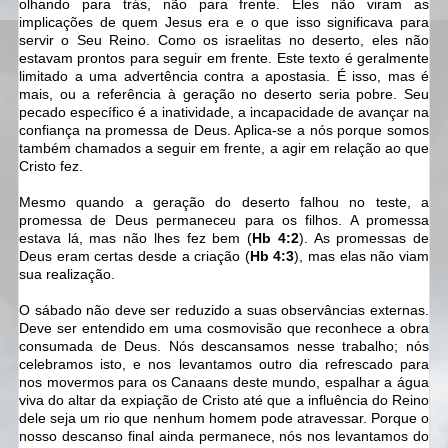
olhando para trás, não para frente. Eles não viram as
implicações de quem Jesus era e o que isso significava para
servir o Seu Reino. Como os israelitas no deserto, eles não
estavam prontos para seguir em frente. Este texto é geralmente
limitado a uma advertência contra a apostasia. É isso, mas é
mais, ou a referência à geração no deserto seria pobre. Seu
pecado específico é a inatividade, a incapacidade de avançar na
confiança na promessa de Deus. Aplica-se a nós porque somos
também chamados a seguir em frente, a agir em relação ao que
Cristo fez.
Mesmo quando a geração do deserto falhou no teste, a
promessa de Deus permaneceu para os filhos. A promessa
estava lá, mas não lhes fez bem (
Hb 4:2
). As promessas de
Deus eram certas desde a criação (
Hb 4:3
), mas elas não viam
sua realização.
O sábado não deve ser reduzido a suas observâncias externas.
Deve ser entendido em uma cosmovisão que reconhece a obra
consumada de Deus. Nós descansamos nesse trabalho; nós
celebramos isto, e nos levantamos outro dia refrescado para
nos movermos para os Canaans deste mundo, espalhar a água
viva do altar da expiação de Cristo até que a influência do Reino
dele seja um rio que nenhum homem pode atravessar. Porque o
nosso descanso final ainda permanece, nós nos levantamos do