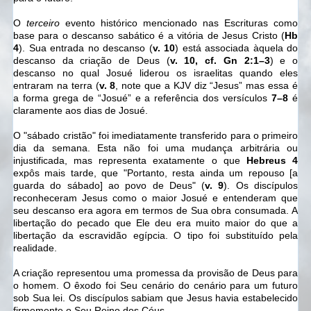
O
terceiro
evento histórico mencionado nas Escrituras como
base para o descanso sabático é a vitória de Jesus Cristo (
Hb
4
). Sua entrada no descanso (
v. 10
) está associada àquela do
descanso da criação de Deus (
v. 10, cf. Gn 2:1–3
) e o
descanso no qual Josué liderou os israelitas quando eles
entraram na terra (
v. 8
, note que a KJV diz “Jesus” mas essa é
a forma grega de “Josué” e a referência dos versículos
7–8
é
claramente aos dias de Josué.
O "sábado cristão" foi imediatamente transferido para o primeiro
dia da semana. Esta não foi uma mudança arbitrária ou
injustificada, mas representa exatamente o que
Hebreus 4
expôs mais tarde, que "Portanto, resta ainda um repouso [a
guarda do sábado] ao povo de Deus" (
v. 9
). Os discípulos
reconheceram Jesus como o maior Josué e entenderam que
seu descanso era agora em termos de Sua obra consumada. A
libertação do pecado que Ele deu era muito maior do que a
libertação da escravidão egípcia. O tipo foi substituído pela
realidade.
A criação representou uma promessa da provisão de Deus para
o homem. O êxodo foi Seu cenário do cenário para um futuro
sob Sua lei. Os discípulos sabiam que Jesus havia estabelecido
firmemente o Seu Reino dos Céus.