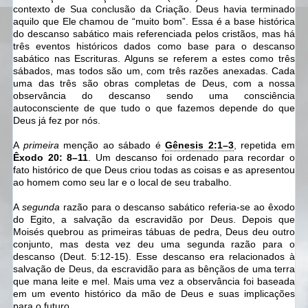
contexto de Sua conclusão da Criação. Deus havia terminado
aquilo que Ele chamou de “muito bom”. Essa é a base histórica
do descanso sabático mais referenciada pelos cristãos, mas há
três eventos históricos dados como base para o descanso
sabático nas Escrituras. Alguns se referem a estes como três
sábados, mas todos são um, com três razões anexadas. Cada
uma das três são obras completas de Deus, com a nossa
observância do descanso sendo uma consciência
autoconsciente de que tudo o que fazemos depende do que
Deus já fez por nós.
A
primeira
menção ao sábado é
Gênesis 2:1–3
, repetida em
Êxodo 20: 8–11
. Um descanso foi ordenado para recordar o
fato histórico de que Deus criou todas as coisas e as apresentou
ao homem como seu lar e o local de seu trabalho.
A
segunda
razão para o descanso sabático referia-se ao êxodo
do Egito, a salvação da escravidão por Deus. Depois que
Moisés quebrou as primeiras tábuas de pedra, Deus deu outro
conjunto, mas desta vez deu uma segunda razão para o
descanso (Deut. 5:12-15). Esse descanso era relacionados à
salvação de Deus, da escravidão para as bênçãos de uma terra
que mana leite e mel. Mais uma vez a observância foi baseada
em um evento histórico da mão de Deus e suas implicações
para o futuro.