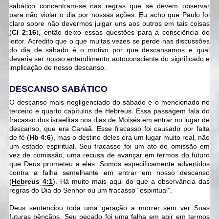
sabático concentram-se nas regras que se devem observar
para não violar o dia por nossas ações. Eu acho que Paulo foi
claro sobre não devermos julgar uns aos outros em tais coisas
(
Cl 2:16
), então deixo essas questões para a consciência do
leitor. Acredito que o que muitas vezes se perde nas discussões
do dia de sábado é o motivo por que descansamos e qual
deveria ser nosso entendimento autoconsciente do significado e
implicação de nosso descanso.
DESCANSO SABÁTICO
O descanso mais negligenciado do sábado é o mencionado no
terceiro e quarto capítulos de Hebreus. Essa passagem fala do
fracasso dos israelitas nos dias de Moisés em entrar no lugar de
descanso, que era Canaã. Esse fracasso foi causado por falta
de fé (
Hb 4:6
), mas o destino deles era um lugar muito real, não
um estado espiritual. Seu fracasso foi um ato de omissão em
vez de comissão, uma recusa de avançar em termos do futuro
que Deus prometeu a eles. Somos especificamente advertidos
contra a falha semelhante em entrar em nosso descanso
(
Hebreus 4:1
). Há muito mais aqui do que a observância das
regras do Dia do Senhor ou um fracasso “espiritual”.
Deus sentenciou toda uma geração a morrer sem ver Suas
futuras bênçãos. Seu pecado foi uma falha em agir em termos