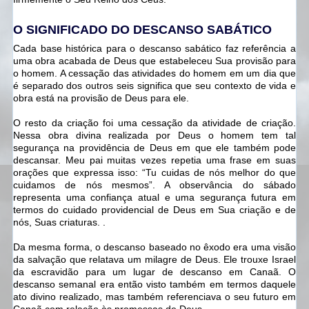
O SIGNIFICADO DO DESCANSO SABÁTICO
Cada base histórica para o descanso sabático faz referência a
uma obra acabada de Deus que estabeleceu Sua provisão para
o homem. A cessação das atividades do homem em um dia que
é separado dos outros seis significa que seu contexto de vida e
obra está na provisão de Deus para ele.
O resto da criação foi uma cessação da atividade de criação.
Nessa obra divina realizada por Deus o homem tem tal
segurança na providência de Deus em que ele também pode
descansar. Meu pai muitas vezes repetia uma frase em suas
orações que expressa isso: “Tu cuidas de nós melhor do que
cuidamos de nós mesmos”. A observância do sábado
representa uma confiança atual e uma segurança futura em
termos do cuidado providencial de Deus em Sua criação e de
nós, Suas criaturas. .
Da mesma forma, o descanso baseado no êxodo era uma visão
da salvação que relatava um milagre de Deus. Ele trouxe Israel
da escravidão para um lugar de descanso em Canaã. O
descanso semanal era então visto também em termos daquele
ato divino realizado, mas também referenciava o seu futuro em
Canaã com relação às promessas de Deus.