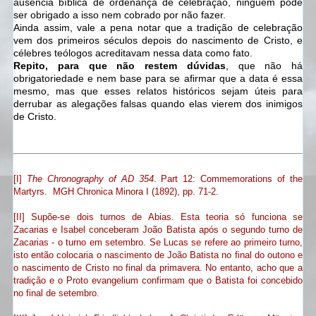
ausência bíblica de ordenança de celebração, ninguém pode
ser obrigado a isso nem cobrado por não fazer.
Ainda assim, vale a pena notar que a tradição de celebração
vem dos primeiros séculos depois do nascimento de Cristo, e
célebres teólogos acreditavam nessa data como fato.
Repito, para que não restem dúvidas
, que não há
obrigatoriedade e nem base para se afirmar que a data é essa
mesmo, mas que esses relatos históricos sejam úteis para
derrubar as alegações falsas quando elas vierem dos inimigos
de Cristo.
[I]
The Chronography of AD 354
. Part 12: Commemorations of the
Martyrs. MGH Chronica Minora I (1892), pp. 71-2.
[II] Supõe-se dois turnos de Abias. Esta teoria só funciona se
Zacarias e Isabel conceberam João Batista após o segundo turno de
Zacarias - o turno em setembro. Se Lucas se refere ao primeiro turno,
isto então colocaria o nascimento de João Batista no final do outono e
o nascimento de Cristo no final da primavera. No entanto, acho que a
tradição e o Proto evangelium confirmam que o Batista foi concebido
no final de setembro.