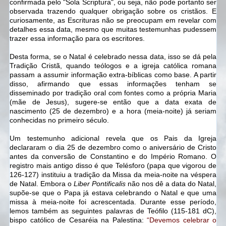
confirmada pelo "Sola Scriptura", ou seja, não pode portanto ser
observada trazendo qualquer obrigação sobre os cristãos. E
curiosamente, as Escrituras não se preocupam em revelar com
detalhes essa data, mesmo que muitas testemunhas pudessem
trazer essa informação para os escritores.
Desta forma, se o Natal é celebrado nessa data, isso se dá pela
Tradição Cristã, quando teólogos e a igreja católica romana
passam a assumir informação extra-bíblicas como base. A partir
disso, afirmando que essas informações tenham se
disseminado por tradição oral com fontes como a própria Maria
(mãe de Jesus), sugere-se então que a data exata de
nascimento (25 de dezembro) e a hora (meia-noite) já seriam
conhecidas no primeiro século.
Um testemunho adicional revela que os Pais da Igreja
declararam o dia 25 de dezembro como o aniversário de Cristo
antes da conversão de Constantino e do Império Romano. O
registro mais antigo disso é que Telésforo (papa que vigorou de
126-127) instituiu a tradição da Missa da meia-noite na véspera
de Natal. Embora o
Liber Pontificalis
não nos dê a data do Natal,
supõe-se que o Papa já estava celebrando o Natal e que uma
missa à meia-noite foi acrescentada. Durante esse período,
lemos também as seguintes palavras de Teófilo (115-181 dC),
bispo católico de Cesaréia na Palestina:
“Devemos celebrar o