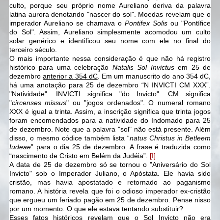
culto, porque seu próprio nome Aureliano deriva da palavra
latina aurora denotando "nascer do sol". Moedas revelam que o
imperador Aureliano se chamava o
Pontifex Solis
ou "Pontífice
do Sol". Assim, Aureliano simplesmente acomodou um culto
solar genérico e identificou seu nome com ele no final do
terceiro século.
O mais importante nessa consideração é que não há registro
histórico para uma celebração
Natalis Sol Invictus
em 25 de
dezembro
anterior a 354 dC
. Em um manuscrito do ano 354 dC,
há uma anotação para 25 de dezembro “N INVICTI CM XXX”.
"Natividade". INVICTI significa "do Invicto". CM significa
"
circenses missus
" ou "jogos ordenados". O numeral romano
XXX é igual a trinta. Assim, a inscrição significa que trinta jogos
foram encomendados para a natividade do Indomado para 25
de dezembro. Note que a palavra "sol" não está presente. Além
disso, o mesmo códice também lista “
natus Christus in Betleem
Iudeae
” para o dia 25 de dezembro. A frase é traduzida como
“nascimento de Cristo em Belém da Judéia”.
[I]
A data de 25 de dezembro só se tornou o "Aniversário do Sol
Invicto" sob o Imperador Juliano, o Apóstata. Ele havia sido
cristão, mas havia apostatado e retornado ao paganismo
romano. A história revela que foi o odioso imperador ex-cristão
que ergueu um feriado pagão em 25 de dezembro. Pense nisso
por um momento. O que ele estava tentando substituir?
Esses fatos históricos revelam que o Sol Invicto não era