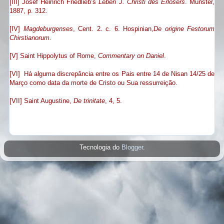
[III] Josef Heinrich Friedlieb’s
Leben J. Christi des Erlösers
. Münster,
1887, p. 312.
[IV]
Magdeburgenses
, Cent. 2. c. 6. Hospinian,
De origine Festorum
Chirstianorum
.
[V] Saint Hippolytus of Rome,
Commentary on Daniel
.
[VI] Há alguma discrepância entre os Pais entre 14 de Nisan 14/25 de
Março como data da morte de Cristo ou Sua ressurreição.
[VII] Saint Augustine,
De trinitate
, 4, 5.
Tecnologia do
Blogger
.