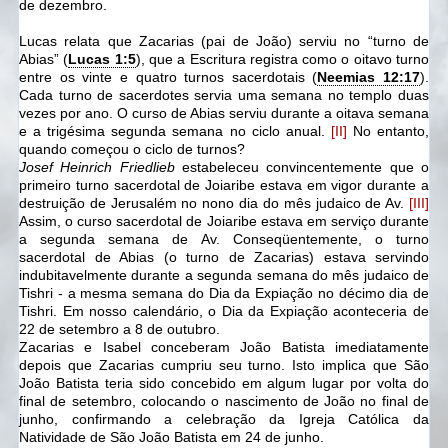
de dezembro.
Lucas relata que Zacarias (pai de João) serviu no “turno de
Abias” (
Lucas 1:5
), que a Escritura registra como o oitavo turno
entre os vinte e quatro turnos sacerdotais (
Neemias 12:17
).
Cada turno de sacerdotes servia uma semana no templo duas
vezes por ano. O curso de Abias serviu durante a oitava semana
e a trigésima segunda semana no ciclo anual.
[II]
No entanto,
quando começou o ciclo de turnos?
Josef Heinrich Friedlieb
estabeleceu convincentemente que o
primeiro turno sacerdotal de Joiaribe estava em vigor durante a
destruição de Jerusalém no nono dia do mês judaico de Av.
[III]
Assim, o curso sacerdotal de Joiaribe estava em serviço durante
a segunda semana de Av. Conseqüentemente, o turno
sacerdotal de Abias (o turno de Zacarias) estava servindo
indubitavelmente durante a segunda semana do mês judaico de
Tishri - a mesma semana do Dia da Expiação no décimo dia de
Tishri. Em nosso calendário, o Dia da Expiação aconteceria de
22 de setembro a 8 de outubro.
Zacarias e Isabel conceberam João Batista imediatamente
depois que Zacarias cumpriu seu turno. Isto implica que São
João Batista teria sido concebido em algum lugar por volta do
final de setembro, colocando o nascimento de João no final de
junho, confirmando a celebração da Igreja Católica da
Natividade de São João Batista em 24 de junho.