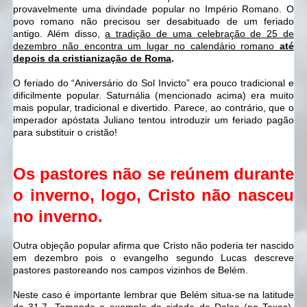
provavelmente uma divindade popular no Império Romano. O
povo romano não precisou ser desabituado de um feriado
antigo. Além disso,
a tradição de uma celebração de 25 de
dezembro não encontra um lugar no calendário romano
até
depois da cristianização de Roma
.
O feriado do “Aniversário do Sol Invicto” era pouco tradicional e
dificilmente popular. Saturnália (mencionado acima) era muito
mais popular, tradicional e divertido. Parece, ao contrário, que o
imperador apóstata Juliano tentou introduzir um feriado pagão
para substituir o cristão!
Os pastores não se reúnem durante
o inverno, logo, Cristo não nasceu
no inverno.
Outra objeção popular afirma que Cristo não poderia ter nascido
em dezembro pois o evangelho segundo Lucas descreve
pastores pastoreando nos campos vizinhos de Belém.
Neste caso é importante lembrar que Belém situa-se na latitude
de 31,7. Tomando o exemplo da cidade de Dalas (no Texas),