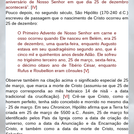
aniversário de Nosso Senhor em que dia 25 de dezembro
acontecerá”
. [
IV
]
Pouco depois, no segundo século, São Hipólito (170-240 d.C.)
escreveu de passagem que o nascimento de Cristo ocorreu em
25 de dezembro:
O Primeiro Advento de Nosso Senhor em carne e
osso ocorreu quando Ele nasceu em Belém, era 25
de dezembro, uma quarta-feira, enquanto Augusto
estava em seu quadragésimo segundo ano, que é
cinco mil e quinhentos anos desde Adão. Ele sofreu
no trigésimo terceiro ano, 25 de março, sexta-feira,
o décimo oitavo ano de Tibério César, enquanto
Rufus e Roubellion eram cônsules [
V
].
Observe também na citação acima o significado especial de 25
de março, que marca a morte de Cristo (assumiu-se que 25 de
março correspondia ao mês hebraico 14 de nisã - a data
tradicional da crucificação). [
VI
] Crê-se que Cristo, como o
homem perfeito, tenha sido concebido e morrido no mesmo dia
- 25 de março. Em seu
Chronicon
, Hipólito afirma que a Terra foi
criada em 25 de março de 5500 a.C.. Assim, 25 de março foi
identificado pelos Pais da Igreja como a data de criação do
universo, como a data da Anunciação e da Encarnação de
Cristo, e também como a data da morte de Cristo, nosso