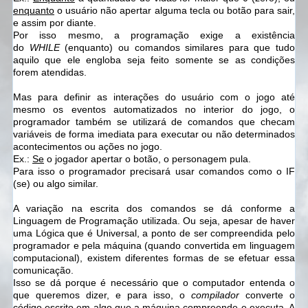
enquanto
o usuário não apertar alguma tecla ou botão para sair,
e assim por diante.
Por isso mesmo, a programação exige a existência
do
WHILE
(enquanto) ou comandos similares para que tudo
aquilo que ele engloba seja feito somente se as condições
forem atendidas.
Mas para definir as interações do usuário com o jogo até
mesmo os eventos automatizados no interior do jogo, o
programador também se utilizará de comandos que checam
variáveis de forma imediata para executar ou não determinados
acontecimentos ou ações no jogo.
Ex.:
Se
o jogador apertar o botão, o personagem pula.
Para isso o programador precisará usar comandos como o IF
(se) ou algo similar.
A variação na escrita dos comandos se dá conforme a
Linguagem de Programação utilizada. Ou seja, apesar de haver
uma Lógica que é Universal, a ponto de ser compreendida pelo
programador e pela máquina (quando convertida em linguagem
computacional), existem diferentes formas de se efetuar essa
comunicação.
Isso se dá porque é necessário que o computador entenda o
que queremos dizer, e para isso, o
compilador
converte o
código escrito em algo que a máquina compreende e executa. A