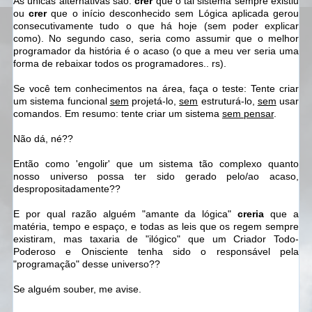
As únicas alternativas são:
crer
que o tal sistema sempre existiu
ou
crer
que o início desconhecido sem Lógica aplicada gerou
consecutivamente tudo o que há hoje (sem poder explicar
como). No segundo caso, seria como assumir que o melhor
programador da história é o acaso (o que a meu ver seria uma
forma de rebaixar todos os programadores.. rs).
Se você tem conhecimentos na área, faça o teste: Tente criar
um sistema funcional
sem
projetá-lo,
sem
estruturá-lo,
sem
usar
comandos. Em resumo: tente criar um sistema
sem pensar
.
Não dá, né??
Então como 'engolir' que um sistema tão complexo quanto
nosso universo possa ter sido gerado pelo/ao acaso,
despropositadamente??
E por qual razão alguém "amante da lógica"
creria
que a
matéria, tempo e espaço, e todas as leis que os regem sempre
existiram, mas taxaria de "ilógico" que um Criador Todo-
Poderoso e Onisciente tenha sido o responsável pela
"programação" desse universo??
Se alguém souber, me avise.