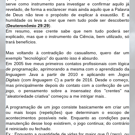
serve como instrumento para investigar e confirmar aquilo já
revelado, de forma a esclarecer mais ainda aquilo que a Palavra
de Deus não teve o propósito de explicar à exaustão. E a
humildade os leva a crer que nem tudo pode ser descoberto
(
Deuteronômio 29:29
).
Em resumo, esse crente sabe que nem tudo poderá ser
explicado, mas que o instrumento da Ciência, bem utilizado, só
trará benefícios.
Mas voltando à contradição do casualismo, quero dar um
exemplo "tecnológico" do quanto isso é absurdo.
Em 2005 tive meus primeiros contatos profissionais com
lógica
de programação
, aprimorando a mesma com o aprendizado da
linguagem Java
a partir de 2010 e aplicando em
Jogos
Digitais
(com
linguagem C
) a partir de 2016. Desde o começo,
mas principalmente depois do contato com a confecção de um
jogo, o pensamento sobre a insensatez dos "crentes" na
"aleatoriedade criativa" começou a me intrigar mais..
A programação de um jogo consiste basicamente em criar um
ou mais loops (repetições) que determinam o escopo de
acontecimentos possíveis nele.
Enquanto
as condições para
manutenção desse loop existirem, o jogo continua; do contrário
é reiniciado ou fechado.
Ex.:
Enquanto
a quantidade de vidas for maior que 0 (zero), ou