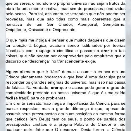
que os seres, o mundo e o próprio universo não sejam frutos da
obra de uma mente criativa, mas sim de processos conduzidos
pelo acaso. Para tal, assumem-se verdades que não podem ser
provadas, mas que são tidas como mais coerentes que a
narrativa de um Ser Criador, Atemporal, Sempiterno,
Onipotente, Onisciente e Onipresente.
O que mais me intriga é pensar que muitos daqueles que dizem
ter afeição à Lógica, acabam sendo ludibriados por teorias
filosóficas com roupagem científica e passam a
crer
em tais
coisas, que não podem ser comprovadas pelo empirismo que o
discurso de "descrença" no transcendente exige.
Alguns afirmam que é "fácil" demais assumir a crença em um
Criador plenamente poderoso e que isso é uma desculpa para
responder os grandes enigmas do universo, mas isso não passa
de falácia. Na verdade,
crer
que o acaso pode gerar o grau de
complexidade presente no nosso universo é que é uma saída
fácil (e frágil) para os problemas.
Um crente sensato, não nega a importância da Ciência para se
buscar respostas, mas a grande diferença é que, apesar de
assumir seus pressupostos em suas posições da mesma forma
que
céticos (em Deus) tem os seus
,
o ponto de partida dos
pressupostos cristãos é a própria Palavra do Criador e não
qualquer outro fator que O despreze. Desta forma, a Ciência