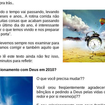
ra trás..
ido o tempo vai passando, levando
eses e anos.. A rotina corrida não
muitas coisas que acabam passando
e último dia do ano, é interessante
r o que temos vivido e nos preparar
porta".
 devemos sempre nos examinar para
amos corrigir e também aquilo que
.
 lê este texto ainda não fez isso,
inutos para refletir:
acionamento com Deus em 2010?
O que você precisa mudar??
Você orou freqüentemente agradece
bênçãos e pedindo a Deus pelas vidas 
redor e por si mesmo(a)??