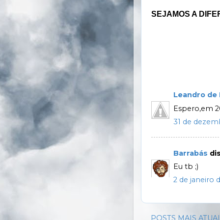
SEJAMOS A DIFE
Leandro de
Espero,em 20
31 de dezemb
Barrabás
dis
Eu tb ;)
2 de janeiro 
POSTS MAIS ATUA