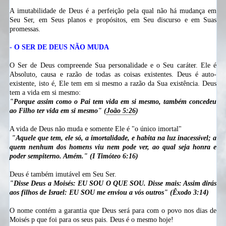
A imutabilidade de Deus é a perfeição pela qual não há mudança em
Seu Ser, em Seus planos e propósitos, em Seu discurso e em Suas
promessas.
- O SER DE DEUS NÃO MUDA
O Ser de Deus compreende Sua personalidade e o Seu caráter. Ele é
Absoluto, causa e razão de todas as coisas existentes. Deus é auto-
existente, isto é, Ele tem em si mesmo a razão da Sua existência. Deus
tem a vida em si mesmo:
"Porque assim como o Pai tem vida em si mesmo, também concedeu
ao Filho ter vida em si mesmo" (
João 5:26
)
A vida de Deus não muda e somente Ele é "o único imortal"
"Aquele que tem, ele só, a imortalidade, e habita na luz inacessível; a
quem nenhum dos homens viu nem pode ver, ao qual seja honra e
poder sempiterno. Amém
."
(I Timóteo 6:16)
Deus é também imutável em Seu Ser.
"Disse Deus a Moisés: EU SOU O QUE SOU. Disse mais: Assim dirás
aos filhos de Israel: EU SOU me enviou a vós outros" (Êxodo 3:14)
O nome contém a garantia que Deus será para com o povo nos dias de
Moisés p que foi para os seus pais. Deus é o mesmo hoje!