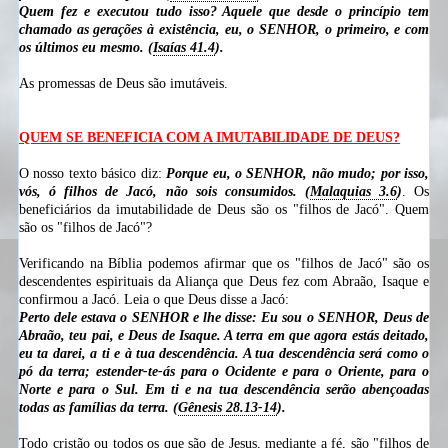
Quem fez e executou tudo isso? Aquele que desde o princípio tem
chamado as gerações à existência, eu, o SENHOR, o primeiro, e com
os últimos eu mesmo. (
Isaías 41.4
).
As promessas de Deus são imutáveis.
QUEM SE BENEFICIA COM A IMUTABILIDADE DE DEUS?
O nosso texto básico diz:
Porque eu, o SENHOR, não mudo; por isso,
vós, ó filhos de Jacó, não sois consumidos. (
Malaquias 3.6
)
. Os
beneficiários da imutabilidade de Deus são os "filhos de Jacó". Quem
são os "filhos de Jacó"?
Verificando na Bíblia podemos afirmar que os "filhos de Jacó" são os
descendentes espirituais da Aliança que Deus fez com Abraão, Isaque e
confirmou a Jacó. Leia o que Deus disse a Jacó:
Perto dele estava o SENHOR e lhe disse: Eu sou o SENHOR, Deus de
Abraão, teu pai, e Deus de Isaque. A terra em que agora estás deitado,
eu ta darei, a ti e à tua descendência. A tua descendência será como o
pó da terra; estender-te-ás para o Ocidente e para o Oriente, para o
Norte e para o Sul. Em ti e na tua descendência serão abençoadas
todas as famílias da terra. (
Gênesis 28.13-14
).
Todo cristão ou todos os que são de Jesus, mediante a fé, são "filhos de