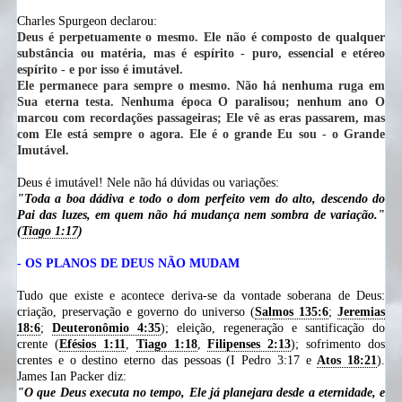
Charles Spurgeon declarou:
Deus é perpetuamente o mesmo. Ele não é composto de qualquer
substância ou matéria, mas é espírito - puro, essencial e etéreo
espírito - e por isso é imutável.
Ele permanece para sempre o mesmo. Não há nenhuma ruga em
Sua eterna testa. Nenhuma época O paralisou; nenhum ano O
marcou com recordações passageiras; Ele vê as eras passarem, mas
com Ele está sempre o agora. Ele é o grande Eu sou - o Grande
Imutável.
Deus é imutável! Nele não há dúvidas ou variações:
"Toda a boa dádiva e todo o dom perfeito vem do alto, descendo do
Pai das luzes, em quem não há mudança nem sombra de variação
."
(
Tiago 1:17
)
- OS PLANOS DE DEUS NÃO MUDAM
Tudo que existe e acontece deriva-se da vontade soberana de Deus:
criação, preservação e governo do universo (
Salmos 135:6
;
Jeremias
18:6
;
Deuteronômio 4:35
); eleição, regeneração e santificação do
crente (
Efésios 1:11
,
Tiago 1:18
,
Filipenses 2:13
); sofrimento dos
crentes e o destino eterno das pessoas (I Pedro 3:17 e
Atos 18:21
).
James Ian Packer diz:
"O que Deus executa no tempo, Ele já planejara desde a eternidade, e