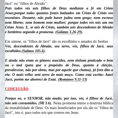
Jacó" ou "filhos de Abraão":
Pois todos vós sois filhos de Deus mediante a fé em Cristo
Jesus;porque todos quantos fostes batizados em Cristo de Cristo vos
revestistes. Dessarte, não pode haver judeu nem grego; nem escravo
nem liberto; nem homem nem mulher; porque todos vós sois um em
Cristo Jesus. E, se sois de Cristo, também sois descendentes de Abraão
e herdeiros segundo a promessa. (
Gálatas 3.26-29
).
Em síntese, os "filhos de Jacó" são os escolhidos e amados do Senhor.
Vós, descendentes de Abraão, seu servo, vós, filhos de Jacó, seus
escolhidos.(
Salmos 105.6
).
E ainda não eram os gêmeos nascidos, nem tinham praticado o bem
ou o mal (para que o propósito de Deus, quanto à eleição,
prevalecesse, não por obras, mas por aquele que chama), já fora dito a
ela: O mais velho será servo do mais moço. Como está escrito: Amei
Jacó, porém me aborreci de Esaú. (
Romanos 9.11-13
)
CONCLUSÃO
Porque eu, o SENHOR, não mudo; por isso, vós, ó filhos de Jacó,
não sois consumidos. (Ml 3.6).
Nesta promessa temos a doutrina bíblica
da imutabilidade de Deus. Os mais beneficiados por ela são os "filhos de
Jacó", isto é, para todos nós que cremos em Jesus.