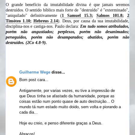
O grande benefício da imutabilidade divina é que jamais seremos
destruídos. O sentido bíblico mais forte de "destruído" é "exterminado",
"aniquilado" definitivamente (
1 Samuel 15.3
;
Salmos 101.8
;
2
Timóteo 1.10
;
Hebreus 2.14
). Deus, por causa da sua imutabilidade,
disciplina-nos e castiga-nos. Paulo declara:
Em tudo somos atribulados,
porém não angustiados; perplexos, porém não desanimados;
perseguidos, porém não desamparados; abatidos, porém não
destruídos. (2Co 4.8-9).
Guilherme Wege
disse...
Bom post cara...
Antigamente, por varias vezes, eu tive a impressão de
que Deus tinha se afastado da humanidade, porque as
coisas estão num ponto quase de auto destruição... O
mundo tá num estado muito doido, sem volta e piorando a
cada dia...
Hoje eu creio, e penso diferente graças a Deus.
Abraços!