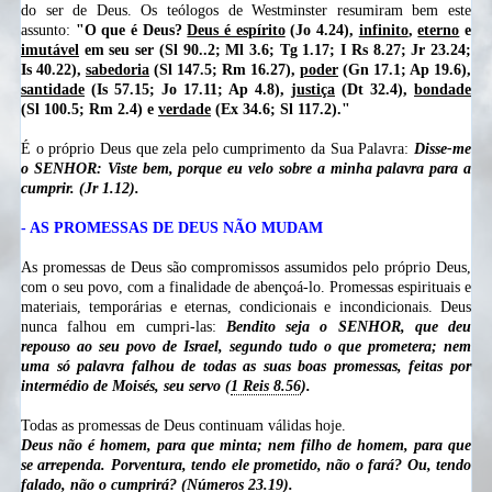
do ser de Deus. Os teólogos de Westminster resumiram bem este
assunto:
"O que é Deus?
Deus é espírito
(Jo 4.24),
infinito
,
eterno
e
imutável
em seu ser (Sl 90..2; Ml 3.6; Tg 1.17; I Rs 8.27; Jr 23.24;
Is 40.22),
sabedoria
(Sl 147.5; Rm 16.27),
poder
(Gn 17.1; Ap 19.6),
santidade
(Is 57.15; Jo 17.11; Ap 4.8),
justiça
(Dt 32.4),
bondade
(Sl 100.5; Rm 2.4) e
verdade
(Ex 34.6; Sl 117.2)."
É o próprio Deus que zela pelo cumprimento da Sua Palavra:
Disse-me
o SENHOR: Viste bem, porque eu velo sobre a minha palavra para a
cumprir. (Jr 1.12).
- AS PROMESSAS DE DEUS NÃO MUDAM
As promessas de Deus são compromissos assumidos pelo próprio Deus,
com o seu povo, com a finalidade de abençoá-lo. Promessas espirituais e
materiais, temporárias e eternas, condicionais e incondicionais. Deus
nunca falhou em cumpri-las:
Bendito seja o SENHOR, que deu
repouso ao seu povo de Israel, segundo tudo o que prometera; nem
uma só palavra falhou de todas as suas boas promessas, feitas por
intermédio de Moisés, seu servo (
1 Reis 8.56
).
Todas as promessas de Deus continuam válidas hoje.
Deus não é homem, para que minta; nem filho de homem, para que
se arrependa. Porventura, tendo ele prometido, não o fará? Ou, tendo
falado, não o cumprirá? (
Números 23.19
).