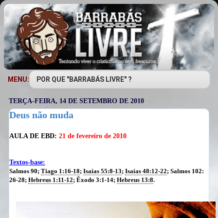
MENU:
TERÇA-FEIRA, 14 DE SETEMBRO DE 2010
Deus não muda
AULA DE EBD:
21 de fevereiro de 2010
Textos-base:
Salmos 90;
Tiago 1:16-18
;
Isaías 55:8-13
;
Isaías 48:12-22
; Salmos 102:
26-28;
Hebreus 1:11-12
; Êxodo 3:1-14;
Hebreus 13:8
.