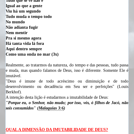
Tudo que se vê não é
Igual ao que a gente
Viu há um segundo
Tudo muda o tempo todo
No mundo
Não adianta fugir
Nem mentir
Pra si mesmo agora
Há tanta vida lá fora
Aqui dentro sempre
Como uma onda no mar (3x)
Realmente, ao tratarmos da natureza, do tempo e das pessoas, tudo passa
e muda, mas quando falamos de Deus, isso é diferente. Somente Ele é
imutável.
"Deus é imune de todo acréscimo ou diminuição e de todo
desenvolvimento ou decadência em Seu ser e perfeições" (Louis
Berkhof).
A intenção desta lição é estudarmos a imutabilidade de Deus:
"Porque eu, o Senhor, não mudo; por isso, vós, ó filhos de Jacó, não
sois consumidos" (
Malaquias 3:6
)
QUAL A DIMENSÃO DA IMUTABILIDADE DE DEUS?