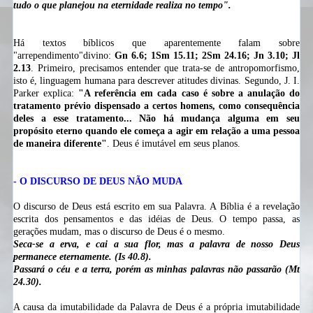
tudo o que planejou na eternidade realiza no tempo".
Há textos bíblicos que aparentemente falam sobre
"arrependimento"divino:
Gn 6.6; 1Sm 15.11; 2Sm 24.16; Jn 3.10; Jl
2.13
. Primeiro, precisamos entender que trata-se de antropomorfismo,
isto é, linguagem humana para descrever atitudes divinas. Segundo, J. I.
Parker explica:
"A referência em cada caso é sobre a anulação do
tratamento prévio dispensado a certos homens, como consequência
deles a esse tratamento... Não há mudança alguma em seu
propósito eterno quando ele começa a agir em relação a uma pessoa
de maneira diferente"
. Deus é imutável em seus planos.
- O DISCURSO DE DEUS NÃO MUDA
O discurso de Deus está escrito em sua Palavra. A Bíblia é a revelação
escrita dos pensamentos e das idéias de Deus. O tempo passa, as
gerações mudam, mas o discurso de Deus é o mesmo.
Seca-se a erva, e cai a sua flor, mas a palavra de nosso Deus
permanece eternamente. (Is 40.8).
Passará o céu e a terra, porém as minhas palavras não passarão (Mt
24.30).
A causa da imutabilidade da Palavra de Deus é a própria imutabilidade