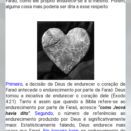
Faraó, como ele próprio endurece-se a si mesmo. Porém,
alguma coisa mais poderia ser dita a esse respeito.
Primeiro
, a decisão de Deus de endurecer o coração de
Faraó antecede o endurecimento por parte de Faraó. Deus
tomou a iniciativa de endurecer o coração dele (
Êxodo
4:21
). Tanto é assim que quando a Bíblia refere-se ao
endurecimento por parte de Faraó, acresce
“como Jeová
havia dito”
.
Segundo
, o número de referências ao
endurecimento produzido por Deus é significativamente
maior. Estatísticamente falando, Deus endurece mais
vezes que Faraó.
Em terceiro lugar
, no endurecimento de