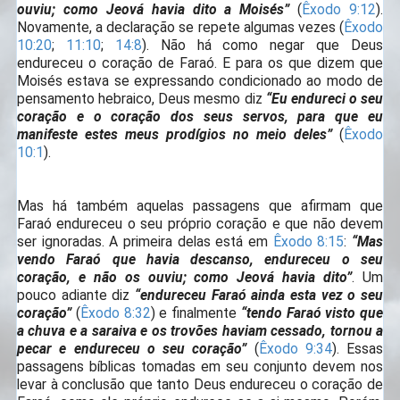
ouviu; como Jeová havia dito a Moisés”
(
Êxodo 9:12
).
Novamente, a declaração se repete algumas vezes (
Êxodo
10:20
;
11:10
;
14:8
). Não há como negar que Deus
endureceu o coração de Faraó. E para os que dizem que
Moisés estava se expressando condicionado ao modo de
pensamento hebraico, Deus mesmo diz
“Eu endureci o seu
coração e o coração dos seus servos, para que eu
manifeste estes meus prodígios no meio deles”
(
Êxodo
10:1
).
Mas há também aquelas passagens que afirmam que
Faraó endureceu o seu próprio coração e que não devem
ser ignoradas. A primeira delas está em
Êxodo 8:15
:
“Mas
vendo Faraó que havia descanso, endureceu o seu
coração, e não os ouviu; como Jeová havia dito”
. Um
pouco adiante diz
“endureceu Faraó ainda esta vez o seu
coração”
(
Êxodo 8:32
) e finalmente
“tendo Faraó visto que
a chuva e a saraiva e os trovões haviam cessado, tornou a
pecar e endureceu o seu coração”
(
Êxodo 9:34
). Essas
passagens bíblicas tomadas em seu conjunto devem nos
levar à conclusão que tanto Deus endureceu o coração de