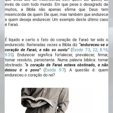
invés de com todo mundo. Em que pese o desagrado de
muitos, a Bíblia não apenas afirma que Deus tem
misericórdia de quem Ele quer, mas também que endurece
a quem deseja endurecer. Um exemplo deste último caso
é Faraó.
É líquido e certo o fato do coração de Faraó ter sido o
endurecido. Reiteradas vezes a Bíblia diz
“endureceu-se o
coração de Faraó, e não os ouviu”
(
Êxodo 7:3
,
22
;
8:19
;
9:35
). Endurecer significa fortalecer, prevalecer, firmar,
tornar resoluto, persistente. Numa palavra bíblica: tornar
obstinado:
“o coração de Faraó estava obstinado, e não
deixou ir o povo”
(
Êxodo 9:7
). A questão é: quem
endureceu o coração do rei?