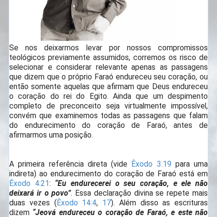
Se nos deixarmos levar por nossos compromissos
teológicos previamente assumidos, corremos os risco de
selecionar e considerar relevante apenas as passagens
que dizem que o próprio Faraó endureceu seu coração, ou
então somente aquelas que afirmam que Deus endureceu
o coração do rei do Egito. Ainda que um despimento
completo de preconceito seja virtualmente impossível,
convém que examinemos todas as passagens que falam
do endurecimento do coração de Faraó, antes de
afirmarmos uma posição.
A primeira referência direta (vide
Êxodo 3:19
para uma
indireta) ao endurecimento do coração de Faraó está em
Êxodo 4:21
:
“Eu endurecerei o seu coração, e ele não
deixará ir o povo”
. Essa declaração divina se repete mais
duas vezes (
Êxodo 14:4
,
17
). Além disso as escrituras
dizem
“Jeová endureceu o coração de Faraó, e este não