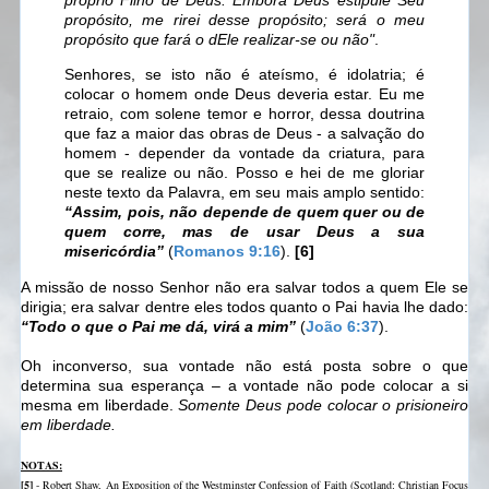
próprio Filho de Deus. Embora Deus estipule Seu
propósito, me rirei desse propósito; será o meu
propósito que fará o dEle realizar-se ou não"
.
Senhores, se isto não é ateísmo, é idolatria; é
colocar o homem onde Deus deveria estar. Eu me
retraio, com solene temor e horror, dessa doutrina
que faz a maior das obras de Deus - a salvação do
homem - depender da vontade da criatura, para
que se realize ou não. Posso e hei de me gloriar
neste texto da Palavra, em seu mais amplo sentido:
“Assim, pois, não depende de quem quer ou de
quem corre, mas de usar Deus a sua
misericórdia”
(
Romanos 9:16
).
[6]
A missão de nosso Senhor não era salvar todos a quem Ele se
dirigia; era salvar dentre eles todos quanto o Pai havia lhe dado:
“Todo o que o Pai me dá, virá a mim”
(
João 6:37
).
Oh inconverso, sua vontade não está posta sobre o que
determina sua esperança – a vontade não pode colocar a si
mesma em liberdade.
Somente Deus pode colocar o prisioneiro
em liberdade.
NOTAS:
[5]
- Robert Shaw, An Exposition of the Westminster Confession of Faith (Scotland: Christian Focus