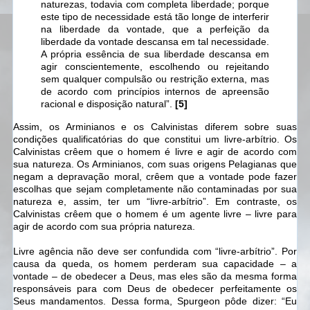
naturezas, todavia com completa liberdade; porque
este tipo de necessidade está tão longe de interferir
na liberdade da vontade, que a perfeição da
liberdade da vontade descansa em tal necessidade.
A própria essência de sua liberdade descansa em
agir conscientemente, escolhendo ou rejeitando
sem qualquer compulsão ou restrição externa, mas
de acordo com princípios internos de apreensão
racional e disposição natural”.
[5]
Assim, os Arminianos e os Calvinistas diferem sobre suas
condições qualificatórias do que constitui um livre-arbítrio. Os
Calvinistas crêem que o homem é livre e agir de acordo com
sua natureza. Os Arminianos, com suas origens Pelagianas que
negam a depravação moral, crêem que a vontade pode fazer
escolhas que sejam completamente não contaminadas por sua
natureza e, assim, ter um “livre-arbítrio”. Em contraste, os
Calvinistas crêem que o homem é um agente livre – livre para
agir de acordo com sua própria natureza.
Livre agência não deve ser confundida com “livre-arbítrio”. Por
causa da queda, os homem perderam sua capacidade – a
vontade – de obedecer a Deus, mas eles são da mesma forma
responsáveis para com Deus de obedecer perfeitamente os
Seus mandamentos. Dessa forma, Spurgeon pôde dizer: “Eu