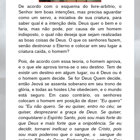
De acordo com o esquema do livre-arbítrio, o
Senhor tem boas intenções, mas precisa aguardar
como um servo, a iniciativa de sua criatura, para
saber qual é a intenção dela. Deus quer o bem e o
faria, mas não pode, por causa de um homem
indisposto, o qual não deseja que sejam realizadas
as boas coisas de Deus. O que os senhores fazem,
senão destronar o Eterno e colocar em seu lugar a
criatura caída, o homem?
Pois, de acordo com essa teoria, o homem aprova,
e o que ele aprova torna-se o seu destino. Tem de
existir um destino em algum lugar; ou é Deus ou é
o homem quem decide. Se for Deus Quem decide,
então Jeová se assenta soberano em seu trono de
glória, e todas as hostes Lhe obedecem, e o mundo
está seguro. Em caso contrário, os senhores
colocam o homem em posição de dizer:
"Eu quero"
ou
"Eu não quero. Se eu quiser, entro no céu; se
quiser, desprezarei a graça de Deus. Se quiser,
conquistarei o Espírito Santo, pois sou mais forte do
que Deus e mais forte que a onipotência. Se eu
decidir, tornarei ineficaz o sangue de Cristo, pois
sou mais poderoso que o sangue, o sangue do