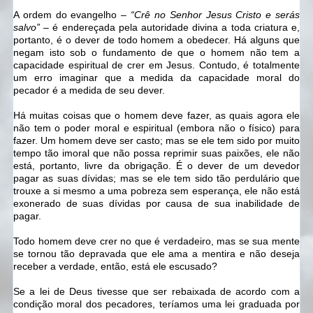
A ordem do evangelho –
“Crê no Senhor Jesus Cristo e serás
salvo”
– é endereçada pela autoridade divina a toda criatura e,
portanto, é o dever de todo homem a obedecer. Há alguns que
negam isto sob o fundamento de que o homem não tem a
capacidade espiritual de crer em Jesus. Contudo, é totalmente
um erro imaginar que a medida da capacidade moral do
pecador é a medida de seu dever.
Há muitas coisas que o homem deve fazer, as quais agora ele
não tem o poder moral e espiritual (embora não o físico) para
fazer. Um homem deve ser casto; mas se ele tem sido por muito
tempo tão imoral que não possa reprimir suas paixões, ele não
está, portanto, livre da obrigação. É o dever de um devedor
pagar as suas dívidas; mas se ele tem sido tão perdulário que
trouxe a si mesmo a uma pobreza sem esperança, ele não está
exonerado de suas dívidas por causa de sua inabilidade de
pagar.
Todo homem deve crer no que é verdadeiro, mas se sua mente
se tornou tão depravada que ele ama a mentira e não deseja
receber a verdade, então, está ele escusado?
Se a lei de Deus tivesse que ser rebaixada de acordo com a
condição moral dos pecadores, teríamos uma lei graduada por