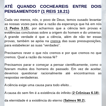
ATÉ QUANDO COCHEAREIS ENTRE DOIS
PENSAMENTOS?
(
1 REIS 18.21
)
Cada vez menos, nós, o povo de Deus, temos ousado levantar
as nossas vozes para dar a razão da esperança que há em nós
(
1 Pedro 3.15
), por acharmos que a ciência tem provas e
evidências conclusivas sobre a origem do homem e do universo.
A grande verdade é que a ciência, além de não ter essas
provas, também se apóia na
crença
das suas pressuposições,
para estabelecer as suas “verdades”.
Precisamos rever o que nós cremos e por que cremos no que
cremos. Qual a razão da nossa fé?
Precisamos parar e começar a pensar cientificamente, como o
fizeram muitos dos homens do passado. Em vez de aceitar,
devemos questionar racionalmente até encontrarmos as
respostas verdadeiras.
A ciência exige uma causa para todo efeito...
A causa do sem fim é a existência do infinito (
2 Crônicas 6.18
);
da eternidade é a existência do eterno (
Salmos 90.2
);