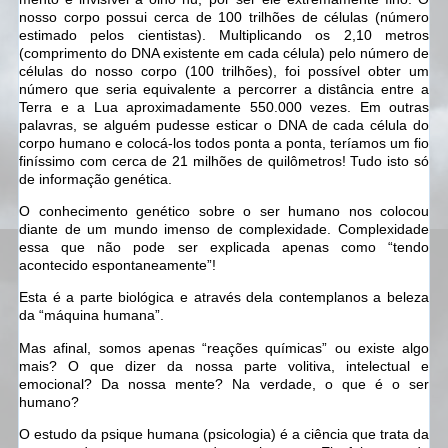
nosso corpo possui cerca de 100 trilhões de células (número
estimado pelos cientistas). Multiplicando os 2,10 metros
(comprimento do DNA existente em cada célula) pelo número de
células do nosso corpo (100 trilhões), foi possível obter um
número que seria equivalente a percorrer a distância entre a
Terra e a Lua aproximadamente 550.000 vezes. Em outras
palavras, se alguém pudesse esticar o DNA de cada célula do
corpo humano e colocá-los todos ponta a ponta, teríamos um fio
finíssimo com cerca de 21 milhões de quilômetros! Tudo isto só
de informação genética.
O conhecimento genético sobre o ser humano nos colocou
diante de um mundo imenso de complexidade. Complexidade
essa que não pode ser explicada apenas como “tendo
acontecido espontaneamente”!
Esta é a parte biológica e através dela contemplanos a beleza
da “máquina humana”.
Mas afinal, somos apenas “reações químicas” ou existe algo
mais? O que dizer da nossa parte volitiva, intelectual e
emocional? Da nossa mente? Na verdade, o que é o ser
humano?
O estudo da psique humana (psicologia) é a ciência que trata da