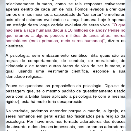
relacionamento humano, como se tais respostas estivessem
apenas dentro de cada um de nós. Fomos levados a crer que
temos em nós mesmos a capacidade de “consertar” e melhorar,
pois afinal estamos evoluindo e a raça humana hoje é apenas
um estágio desta longa cadeia evolutiva de seres vivos.
“O que
não será a raça humana daqui a 10 milhões de anos? Pense no
que éramos a alguns poucos milhões de anos atrás: meros
hominídeos (meio primatas, meio seres humanos)”
, dizem os
cientistas.
A psicologia, sem embasamento científico, dita quais são as
regras de comportamento, de conduta, de moralidade, de
cidadania e de tantas outras áreas da vida do ser humano, a
qual, usando uma vestimenta científica, esconde a sua
identidade religiosa.
Pouco se questiona as proposições da psicologia. Diga-se de
passagem que, se o mesmo padrão de questionamento usado
para com a Bíblia fosse aplicado à psicologia (e com a mesma
rigidez), esta há muito teria desaparecido.
Na verdade, podemos entender porque o mundo, a Igreja, os
seres humanos em geral estão tão fascinados pela religião da
psicologia. Por havermos nos tornado adoradores dos deuses
do absurdo e dos deuses impessoais, nos tornamos adoradores