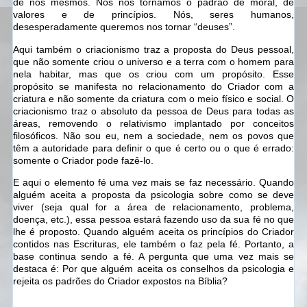
de nós mesmos. Nós nos tornamos o padrão de moral, de
valores e de princípios. Nós, seres humanos,
desesperadamente queremos nos tornar “deuses”.
Aqui também o criacionismo traz a proposta do Deus pessoal,
que não somente criou o universo e a terra com o homem para
nela habitar, mas que os criou com um propósito. Esse
propósito se manifesta no relacionamento do Criador com a
criatura e não somente da criatura com o meio físico e social. O
criacionismo traz o absoluto da pessoa de Deus para todas as
áreas, removendo o relativismo implantado por conceitos
filosóficos. Não sou eu, nem a sociedade, nem os povos que
têm a autoridade para definir o que é certo ou o que é errado:
somente o Criador pode fazê-lo.
E aqui o elemento fé uma vez mais se faz necessário. Quando
alguém aceita a proposta da psicologia sobre como se deve
viver (seja qual for a área de relacionamento, problema,
doença, etc.), essa pessoa estará fazendo uso da sua fé no que
lhe é proposto. Quando alguém aceita os princípios do Criador
contidos nas Escrituras, ele também o faz pela fé. Portanto, a
base continua sendo a fé. A pergunta que uma vez mais se
destaca é: Por que alguém aceita os conselhos da psicologia e
rejeita os padrões do Criador expostos na Bíblia?