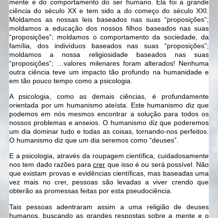
mente e do comportamento do ser humano. Ela foi a grande
ciência do século XX e tem sido a do começo do século XXI.
Moldamos as nossas leis baseados nas suas “proposições”;
moldamos a educação dos nossos filhos baseados nas suas
“proposições”; moldamos o comportamento da sociedade, da
família, dos indivíduos baseados nas suas “proposições”;
moldamos a nossa religiosidade baseados nas suas
“proposições”; …valores milenares foram alterados! Nenhuma
outra ciência teve um impacto tão profundo na humanidade e
em tão pouco tempo como a psicologia.
A psicologia, como as demais ciências, é profundamente
orientada por um humanismo ateísta. Este humanismo diz que
podemos em nós mesmos encontrar a solução para todos os
nossos problemas e anseios. O humanismo diz que poderemos
um dia dominar tudo e todas as coisas, tornando-nos perfeitos.
O humanismo diz que um dia seremos como “deuses”.
E a psicologia, através da roupagem científica, cuidadosamente
nos tem dado razões para
crer
que isso é ou será possível. Não
que existam provas e evidências científicas, mas baseadas uma
vez mais no crer, pessoas são levadas a viver crendo que
obterão as promessas feitas por esta pseudociência.
Tais pessoas adentraram assim a uma religião de deuses
humanos, buscando as grandes respostas sobre a mente e o