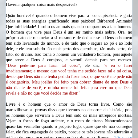
Haveria qualquer coisa mais desprezível?
Quão horrível é quando o homem vive para a
concupiscência
e gasta
todas as suas energias gratificando suas paixões! Bárbaros! Animais!
Que infelicidade! Insulto os animais quando comparo-os a tais homens.
O homem que vive para Deus é um ser muito mais nobre. Ora, no
próprio ato de renunciar a si mesmo e de dedicar-se a Deus o homem
tem sido levantado do mundo, e de tudo que o segura ao pó e ao lodo
dele, e ele tem subido tão mais perto dos querubins, tão mais perto, de
fato, do divino. Isso torna o homem um verdadeiro
homem, pois aquele
que serve a Deus é corajoso, e varonil demais para ser escravo.
"Deus
pede-me
para fazer tal coisa"
, ele diz,
"e eu o farei
imediatamente; e mesmo que você tenha me pedido fazer tal e tal coisa,
desde que Deus não me tenha pedido fazer isso, o que você me pede não
é obrigatório. Meu joelho foi feito para dobrar diante de meu Deus e
não diante de você, e minha mente foi feita para crer no que Deus
revela e não no que você decide me dizer."
Livre é o homem que o amor de Deus torna livre. Como são
maravilhosas as provas disso que tivemos no decorrer da história, pois
os homens que serviram a Deus têm sido os mais intrépidos mortais.
Vejam o forno de fogo ardente, e o rosto do tirano Nabucodonozor
quase tão vermelho quanto o próprio fogo; quase que ele não consegue
falar, ele fica engasgado de paixão, porque os três jovens não adorarão a
estátua de ouro: mas vejam como estão calmos ao dizerem:
"Eis que o