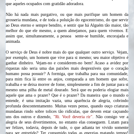
que aqueles ocupados com gratidão adoradora.
Não há nada mais purgativo, ou que mais purifique um homem da
grosseria mundana, e de toda a poluição do egocentrismo, do que servir
ao Deus eterno e sempre bendito, e sentir que há Alguém tão maior, tão
melhor do que ele mesmo, a quem almejamos, para quem vivemos. E
assim que, simultaneamente, a pessoa
sente-se
humilde, encorajada e
animada.
O serviço de Deus é nobre mais do que qualquer outro serviço. Vejam,
por exemplo, um homem que vive para si mesmo; seu maior
objetivo
é
ganhar dinheiro.
Vejam-no
e
considerem-no
bem! Acaso a avidez por
riquezas não seria uma das paixões mais desprezíveis que o coração
humano possa possuir? A formiga, que trabalha para sua comunidade,
para mim fica lá entre os anjos,
comparada a um homem que sofre,
trabalha e se deixa morrer de fome, simplesmente a fim de juntar para si
mesmo uma pilha de metal dourado. Será que eu poderia elogiar mais
aquele que ama o prazer? Que é o prazer? Da maneira que o mundo o
entende, é uma imitação vazia, uma aparência de alegria, cobrindo
profunda descontentamento. Muitas vezes penso, quando ouço criaturas
mundanas rindo sobre tolices tão ridículas, que devem estar caçoando
uns dos outros e dizendo,
"Ri. Você deveria rir"
. Não consigo ver a
alegria de seus divertimentos, no entanto elas conseguem. Lutam para
ser felizes, todavia, depois de tudo, o que adianta ter vivido somente
para ser
entretido?
Ter consumido todas as energias matando tempo!