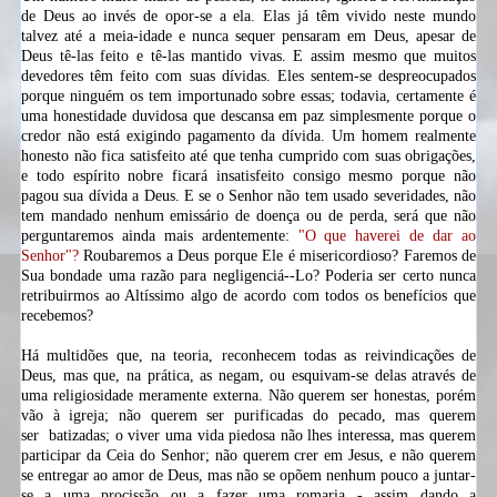
de Deus ao invés de opor-se a ela. Elas já têm vivido neste mundo
talvez até a meia-idade e nunca sequer pensaram em Deus, apesar de
Deus tê-las feito e tê-las mantido vivas. E assim mesmo que muitos
devedores têm feito com suas dívidas. Eles sentem-se despreocupados
porque
ninguém os tem importunado sobre essas; todavia, certamente é
uma honestidade duvidosa que descansa em paz simplesmente porque o
credor não está exigindo pagamento da dívida. Um homem realmente
honesto não fica satisfeito até que tenha cumprido com suas obrigações,
e todo espírito nobre ficará insatisfeito consigo mesmo porque não
pagou sua dívida a Deus. E se o Senhor não tem usado severidades, não
tem mandado nenhum emissário de doença ou de perda, será que não
perguntaremos ainda mais ardentemente:
"O que haverei de dar ao
Senhor"?
Roubaremos a Deus porque Ele é misericordioso? Faremos de
Sua bondade uma razão para negligenciá-
-Lo?
Poderia ser certo nunca
retribuirmos ao Altíssimo algo de acordo com todos os benefícios que
recebemos?
Há multidões que, na teoria, reconhecem todas as reivindicações de
Deus, mas que, na prática, as negam, ou esquivam-se delas através de
uma religiosidade meramente externa. Não querem ser honestas, porém
vão à igreja; não querem ser purificadas do pecado, mas querem
ser
batizadas;
o viver uma vida piedosa não lhes interessa, mas querem
participar da Ceia do Senhor; não querem crer em Jesus, e não querem
se entregar ao amor de Deus, mas não se opõem nenhum pouco a
juntar-
se
a uma
procissão ou a fazer uma romaria - assim dando a