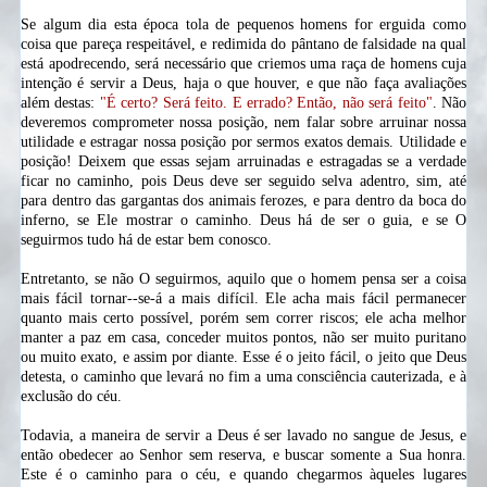
Se algum dia esta época tola de pequenos homens for erguida como
coisa que pareça respeitável, e redimida do pântano de falsidade na qual
está apodrecendo, será necessário que criemos uma raça de homens cuja
intenção é servir a Deus, haja o que houver, e que não faça avaliações
além destas:
"É certo? Será feito. E errado? Então, não será feito"
. Não
deveremos comprometer nossa posição, nem falar sobre arruinar nossa
utilidade e estragar nossa posição por sermos exatos demais. Utilidade e
posição! Deixem que essas sejam arruinadas e estragadas se a verdade
ficar no caminho, pois Deus deve ser seguido selva adentro, sim, até
para dentro das gargantas dos animais ferozes, e para dentro da boca do
inferno, se Ele mostrar o caminho. Deus há de ser o guia, e se O
seguirmos tudo há de estar bem conosco.
Entretanto, se não O seguirmos, aquilo que o homem pensa ser a coisa
mais fácil tornar--se-á a mais difícil. Ele acha mais fácil permanecer
quanto mais certo possível, porém sem correr riscos; ele acha melhor
manter a paz em casa, conceder muitos pontos, não ser muito puritano
ou muito exato, e assim por diante. Esse é o jeito fácil, o jeito que Deus
detesta, o caminho que levará no fim a uma consciência
cauterizada,
e à
exclusão do céu.
Todavia, a maneira de servir a Deus é ser lavado no sangue de Jesus, e
então obedecer ao Senhor sem reserva, e buscar somente a Sua honra.
Este é o caminho para o céu, e quando chegarmos àqueles lugares