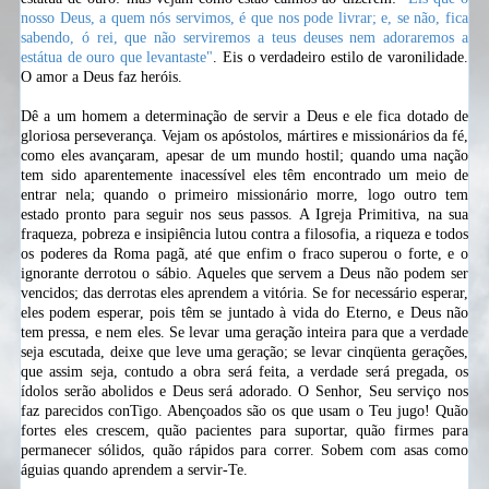
nosso Deus, a quem nós servimos, é que nos pode livrar; e, se não, fica
sabendo, ó rei, que não serviremos a teus deuses nem adoraremos a
estátua de ouro que levantaste"
. Eis o verdadeiro estilo de varonilidade.
O amor a Deus faz heróis.
Dê a um homem a determinação de servir a Deus e ele fica dotado de
gloriosa
perseverança. Vejam os apóstolos, mártires e missionários da fé,
como eles avançaram, apesar de um mundo hostil; quando uma nação
tem sido aparentemente inacessível eles têm encontrado um meio de
entrar nela; quando o primeiro missionário morre, logo outro tem
estado pronto para seguir nos seus passos. A Igreja Primitiva, na sua
fraqueza, pobreza e
insipiência
lutou contra a filosofia, a riqueza e todos
os
poderes
da Roma
pagã,
até que enfim o fraco superou o forte, e o
ignorante derrotou o sábio. Aqueles que servem a Deus não podem ser
vencidos; das derrotas eles aprendem a vitória. Se for necessário esperar,
eles podem esperar, pois têm se juntado à vida do Eterno, e Deus não
tem pressa, e nem eles. Se levar uma geração inteira para que a verdade
seja escutada, deixe que leve uma geração; se levar cinqüenta gerações,
que assim seja, contudo a obra será feita, a verdade será pregada, os
ídolos serão abolidos e Deus será adorado. O Senhor, Seu serviço nos
faz parecidos conTigo. Abençoados são os que usam o Teu jugo! Quão
fortes eles crescem, quão pacientes para suportar, quão firmes para
permanecer sólidos, quão rápidos para correr. Sobem com asas como
águias quando aprendem a servir-Te.