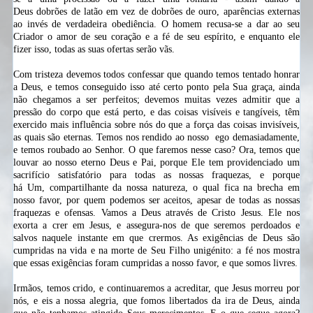
Deus
dobrões
de
latão
em vez de
dobrões
de ouro, aparências externas
ao invés de verdadeira obediência. O homem recusa-se a dar ao seu
Criador o amor de seu coração e a fé de seu espírito, e enquanto ele
fizer isso, todas as suas ofertas serão vãs.
Com tristeza devemos todos confessar que quando temos tentado honrar
a Deus, e temos conseguido isso até certo ponto pela Sua graça, ainda
não chegamos a ser perfeitos; devemos muitas vezes admitir que a
pressão do corpo que está perto, e das coisas visíveis e tangíveis, têm
exercido mais influência sobre nós do que a força das coisas invisíveis,
as quais são eternas. Temos nos rendido ao nosso
ego
demasiadamente,
e temos roubado ao Senhor. O que faremos nesse caso? Ora, temos que
louvar ao nosso eterno Deus e Pai, porque Ele tem providenciado um
sacrifício satisfatório para todas as nossas fraquezas, e porque
há
Um,
compartilhante da nossa natureza, o qual fica na brecha em
nosso favor, por quem podemos ser aceitos, apesar de todas as nossas
fraquezas e ofensas. Vamos a Deus através de Cristo Jesus. Ele nos
exorta a crer em Jesus, e assegura-nos de que seremos perdoados e
salvos naquele instante em que crermos. As exigências de Deus são
cumpridas na vida e na morte de Seu
Filho unigénito: a fé nos mostra
que essas exigências foram cumpridas a nosso favor, e que somos livres.
Irmãos, temos crido, e continuaremos a acreditar, que Jesus morreu por
nós, e eis a nossa alegria, que fomos libertados da ira de Deus, ainda