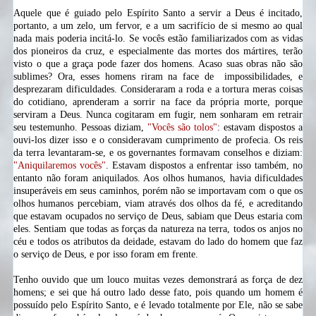
Aquele que é guiado pelo Espírito Santo a servir a Deus é incitado,
portanto, a um zelo, um fervor, e a um sacrifício de si mesmo ao qual
nada mais poderia incitá-lo. Se vocês estão familiarizados com as vidas
dos pioneiros da cruz, e especialmente das mortes dos mártires, terão
visto o que a graça pode fazer dos homens. Acaso suas obras não são
sublimes? Ora, esses homens riram na face de
impossibilidades,
e
desprezaram dificuldades. Consideraram a roda e a tortura meras coisas
do cotidiano, aprenderam a sorrir na face da própria morte, porque
serviram a Deus. Nunca cogitaram em fugir, nem sonharam em retrair
seu testemunho. Pessoas diziam,
"Vocês são tolos"
: estavam dispostos a
ouvi-los dizer isso e o consideravam cumprimento de profecia. Os reis
da terra levantaram-se, e os governantes formavam conselhos e diziam:
"Aniquilaremos vocês"
. Estavam dispostos a enfrentar isso também, no
entanto não foram aniquilados. Aos olhos humanos, havia dificuldades
insuperáveis em seus caminhos, porém não se importavam com o que os
olhos humanos percebiam, viam através dos olhos da fé, e acreditando
que estavam ocupados no serviço de Deus, sabiam que Deus estaria com
eles. Sentiam que todas as forças da natureza na terra, todos os anjos no
céu e todos os atributos da
deidade,
estavam do lado do homem que faz
o serviço de Deus, e por isso foram em frente.
Tenho ouvido que um louco muitas vezes demonstrará as força de dez
homens; e sei que há outro lado desse fato, pois quando um homem é
possuído pelo Espírito Santo, e é levado totalmente por Ele, não se sabe