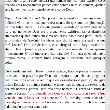
dizer que força há nele, ele será dez homens num só. Ora, existem casos
quando uma nação inteira parece estar contida num só homem, quando
esse homem tem se entregado ao serviço de Deus.
Vejam
Martinho Lutero!
Não podem considerá-lo um homem comum,
é difícil vê-lo como qualquer coisa menos do que uma conglomeração
de uma tribo inteira. Ele crê que possui a verdade e que deve proclamá-
la, e no nome de Deus ele a prega, e se existirem tantos demônios
em
Worms
quanto telhas em cima das casas, não é nada para
Lutero;
e
se o Eleitor da Saxônia lhe disser que não irá mais abrigá-lo, o que
fará
Lutero?
Ora, ele declara que se abrigará sob o largo escudo do
eterno Deus. Quando o papa emite uma bula contra ele,
Lutero
queima
o documento. O que importava isso para ele? Ele teria queimado até a
própria Roma. O homem tinha coragem o suficiente para qualquer
coisa.
Ou considerem John
Knox,
todo emaciado, fraco e prestes a morrer, e
no entanto tão possuído por Deus, tão inspirado, que ele não prega por
nem meia hora antes de sentir que ele despedaçará o púlpito; ele agita
toda a Escócia, e a rainha
papista
lhe teme mais do que a um exército de
dez mil homens, porque Deus está nesse homem. O, aprenda a sentir da
seguinte forma:
"E a vontade de Deus, e a todo custo vou fazer a Sua
vontade, pois é Deus que está mandando"
. Eu lhes digo: seria mais fácil
para alguém tentar parar o sol no seu curso do que parar um homem que
é dominado por essa convicção.