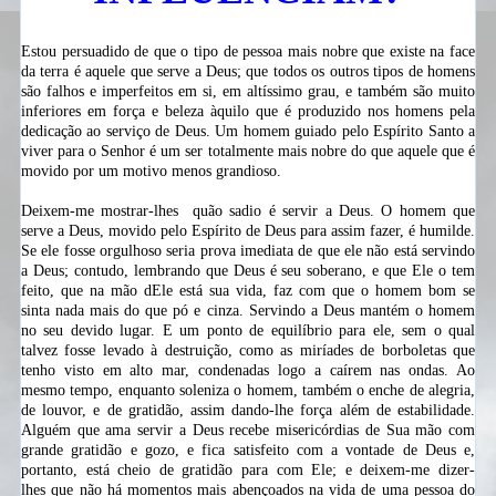
Estou persuadido de que o tipo de pessoa mais nobre que existe na face
da terra é aquele que serve a Deus; que todos os outros tipos de homens
são falhos e imperfeitos em si, em altíssimo grau, e também são muito
inferiores em força e beleza àquilo que é produzido nos homens pela
dedicação ao serviço de Deus. Um homem guiado pelo Espírito Santo a
viver para o Senhor é um ser totalmente mais nobre do que aquele que é
movido por um motivo menos grandioso.
Deixem-me mostrar-lhes
quão sadio é servir a Deus. O homem que
serve a Deus, movido pelo Espírito de Deus para assim fazer, é humilde.
Se ele fosse orgulhoso seria prova imediata de que ele não está servindo
a Deus; contudo, lembrando que Deus é seu soberano, e que Ele o tem
feito, que na mão dEle está sua vida, faz com que o homem bom se
sinta nada mais do que pó e cinza. Servindo a Deus mantém o homem
no seu devido lugar. E um ponto de equilíbrio para ele, sem o qual
talvez fosse levado à destruição, como as miríades de
borboletas que
tenho visto em alto mar, condenadas logo a caírem nas ondas. Ao
mesmo tempo, enquanto soleniza o homem, também o enche de alegria,
de louvor, e de gratidão, assim
dando-lhe
força além de estabilidade.
Alguém que ama servir a Deus recebe misericórdias de Sua mão com
grande gratidão e gozo, e fica satisfeito com a vontade de Deus e,
portanto, está cheio de gratidão para com Ele; e
deixem-me dizer-
lhes
que não há momentos mais abençoados na vida de uma pessoa do