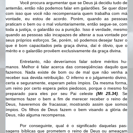
Você procura argumentar que se Deus já decidiu tudo de
antemão, então não podemos falar em galardões. Se quer dizer
com isso que você não recompensaria quem trabalha com má
vontade, eu estou de acordo. Porém, quando as pessoas
praticam o bem ou o mal voluntariamente, então segue-se, com
toda a justiça, o galardão ou a punição. Isso é verdade, mesmo
quando as pessoas são incapazes de alterar a sua vontade por
seus próprios esforços. Se, porém, só podemos desejar fazer o
que é bom capacitados pela graça divina, daí é óbvio, que o
mérito e o galardão provêem exclusivamente da graça divina.
Entretanto, não deveríamos falar sobre méritos hu­
manos. Melhor é falar acerca das conseqüências daquilo que
fazemos. Nada existe de bom ou de mal que não venha a
receber sua devida retribuição. O inferno e o julgamento divino,
certa e seguramente, esperam pelos ímpios. Da mesma forma,
um reino por certo espera pelos piedosos,
porque o mesmo foi
preparado para eles por seu Pai celeste
(Mt 25.34)
. Se
tentarmos fazer o bem a fim de merecer receber o reino de
Deus, haveremos de fracassar, mostrando assim que somos
ímpios. Os filhos de Deus fazem o bem visando a glória de
Deus, não alguma recompensa.
Por conseguinte, qual é o significado daquelas pas­
sagens bíblicas que prometem o reino de Deus ou ameaçam