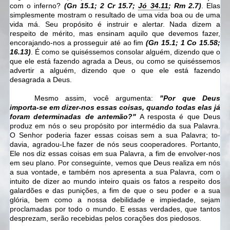
com o inferno?
(Gn 15.1; 2 Cr 15.7;
Jó 34.11
; Rm 2.7)
. Elas
simplesmente mostram o resultado de uma vida boa ou de uma
vida má. Seu propósito é instruir e alertar. Nada dizem a
respeito de mérito, mas ensinam aquilo que devemos fazer,
encorajando-nos a prosseguir até ao fim
(Gn 15.1; 1 Co 15.58;
16.13)
. É como se quiséssemos consolar alguém, dizendo que o
que ele está fazendo agrada a Deus, ou como se quiséssemos
advertir a alguém, dizendo que o que ele está fazendo
desagrada a Deus.
Mesmo assim, você argumenta:
"Por que Deus
importa-se em dizer-nos essas coisas, quando todas elas já
foram determinadas de antemão?"
A resposta é que Deus
produz em nós o seu propósito por intermédio da sua Palavra.
O Senhor poderia fazer essas coisas sem a sua Palavra; to­
davia, agradou-Lhe fazer de nós seus cooperadores. Portanto,
Ele nos diz essas coisas em sua Palavra, a fim de envolver-nos
em seu plano. Por conseguinte, vemos que Deus realiza em nós
a sua vontade, e também nos apresenta a sua Palavra, com o
intuito de dizer ao mundo inteiro quais os fatos a respeito dos
galardões e das punições, a fim de que o seu poder e a sua
glória, bem como a nossa debilidade e impiedade, sejam
proclamadas por todo o mundo. E essas verdades, que tantos
desprezam, serão recebidas pelos corações dos piedosos.