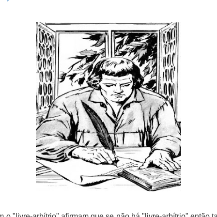
o "livre-arbítrio" afirmam que se não há "livre-arbítrio" então