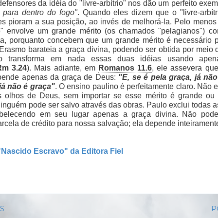
fensores da idéia do "livre-arbítrio" nos dão um perfeito exem
ra para dentro do fogo"
. Quando eles dizem que o "livre-arbí
es pioram a sua posição, ao invés de melhorá-la. Pelo meno
rio" envolve um grande mérito (os chamados "pelagianos") 
na, porquanto concebem que um grande mérito é necessário 
Erasmo barateia a graça divina, podendo ser obtida por meio 
lo transforma em nada essas duas idéias usando apen
Rm 3.24
). Mais adiante, em
Romanos 11.6
, ele assevera qu
pende apenas da graça de Deus:
"E, se é pela graça, já nã
 já não é graça"
. O ensino paulino é perfeitamente claro. Não e
 olhos de Deus, sem importar se esse mérito é grande o
inguém pode ser salvo através das obras. Paulo exclui todas 
estabelecendo em seu lugar apenas a graça divina. Não pod
cela de crédito para nossa salvação; ela depende inteiramente
"Nascido Escravo" da Editora Fiel
IS
P