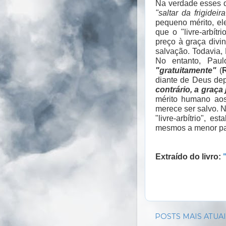
Na verdade esses de
"saltar da frigidei
pequeno mérito, el
que o "livre-arbít
preço à graça divi
salvação. Todavia, 
No entanto, Pau
"gratuitamente"
(
diante de Deus de
contrário, a graça
mérito humano aos
merece ser salvo. N
"livre-arbítrio", 
mesmos a menor par
Extraído do livro:
POSTS MAIS ATUA