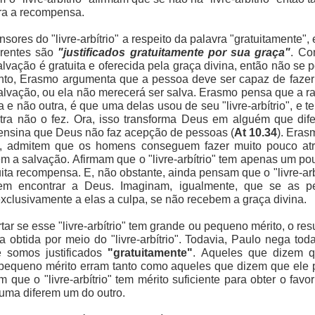
ara a recompensa.
nsores do "livre-arbítrio" a respeito da palavra "gratuitamente"
crentes são
"justificados gratuitamente por sua graça"
. Co
lvação é gratuita e oferecida pela graça div
ina, então não se 
nto, Erasmo argumenta que a pessoa deve ser capaz de fazer
alvação, ou ela não merecerá ser salva. Erasmo pensa que a r
 e não outra, é que uma delas usou de seu "livre-arbítrio", e te
ra não o fez. Ora, isso transforma Deus em alguém que dif
 ensina que Deus não faz acepção de pessoas (
At 10.34
). Eras
, admitem que os homens conseguem fazer muito pouco atra
rem a salvação. Afirmam que o "livre-arbítrio" tem apenas um 
ita recompensa. E, não obstante, ainda pensam que o "livre-arbí
rem encontrar a Deus. Imaginam, igualmente, que se as p
xclusivamente a elas a culpa, se não recebem a graça divina.
tar se esse "livre-arbítrio" tem grande ou pequeno mérito, o re
 obtida por meio do "livre-arbítrio". Todavia, Paulo nega to
 somos justificados
"gratuitamente"
. Aqueles que dizem que
equeno mérito erram tanto como aqueles que dizem que ele p
que o "livre-arbítrio" tem mérito suficiente para obter o favo
uma diferem um do outro.