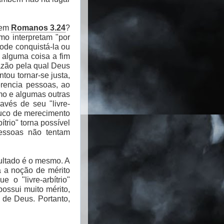
, em
Romanos 3.24
?
mo interpretam "por
pode conquistá-la ou
 alguma coisa a fim
azão pela qual Deus
ntou tornar-se justa,
erencia pessoas, ao
mo e algumas outras
vés de seu "livre-
pouco de merecimento
trio" torna possível
essoas não tentam
sultado é o mesmo. A
da a noção de mérito
 o "livre-arbítrio"
ossui muito mérito,
r de Deus. Portanto,