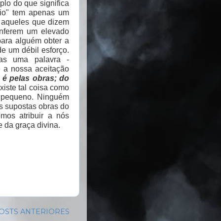
plo do que significa
trio" tem apenas um
s aqueles que dizem
conferem um elevado
para alguém obter a
de um débil esforço.
as uma palavra -
e a nossa aceitação
o é pelas obras; do
xiste tal coisa como
u pequeno. Ninguém
as supostas obras do
emos atribuir a nós
 da graça divina.
OSTS ANTERIORES