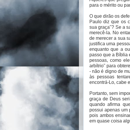
para o mérito ou p
O que dirão os defe
Paulo diz que os 
sua graça"? Se a sa
merecê-la. No enta
de merecer a sua s
justifica uma pessoa
enquanto que a out
passo que a Bíblia
pessoas, como ele
arbítrio" para obte
- não é digno de mu
às pessoas tenta
encontrá-Lo, cabe e
Portanto, sem impor
graça de Deus seria
quando afirma que
possui apenas um p
pois ambos ensinam 
em quase coisa alg