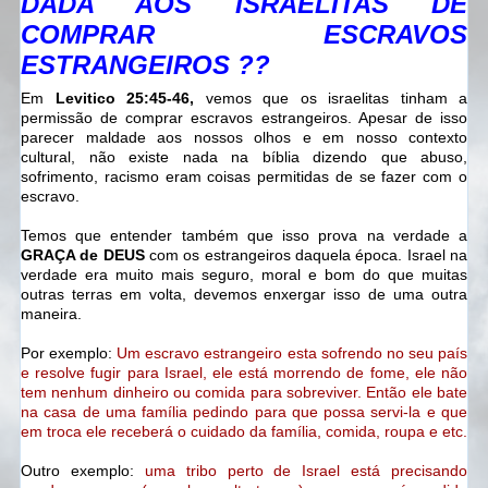
DADA AOS ISRAELITAS DE
COMPRAR
ESCRAVOS
ESTRANGEIROS ??
Em
Levitico 25:45-46,
vemos que os israelitas tinham a
permissão de comprar escravos estrangeiros. Apesar de isso
parecer maldade aos nossos olhos e em nosso contexto
cultural, não existe nada na bíblia dizendo que abuso,
sofrimento, racismo eram coisas permitidas de se fazer com o
escravo.
Temos que entender também que isso prova na verdade a
GRAÇA de DEUS
com os estrangeiros daquela época. Israel na
verdade era muito mais seguro, moral e bom do que muitas
outras terras em volta, devemos enxergar isso de uma outra
maneira.
Por exemplo:
Um escravo estrangeiro esta sofrendo no seu país
e resolve fugir para Israel, ele está morrendo de fome, ele não
tem nenhum dinheiro ou comida para sobreviver. Então ele bate
na casa de uma família pedindo para que possa servi-la e que
em troca ele receberá o cuidado da família, comida, roupa e etc.
Outro exemplo:
uma tribo perto de Israel está precisando