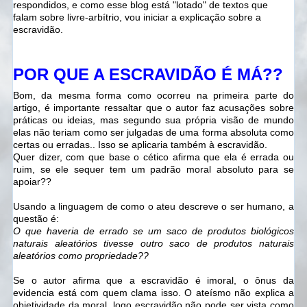
respondidos, e como esse blog está "lotado" de textos que
falam sobre livre-arbítrio, vou iniciar a explicação sobre a
escravidão.
POR QUE A ESCRAVIDÃO É MÁ??
Bom, da mesma forma como ocorreu na primeira parte do
artigo, é importante ressaltar que o autor faz acusações sobre
práticas ou ideias, mas segundo sua própria visão de mundo
elas não teriam como ser julgadas de uma forma absoluta como
certas ou erradas.. Isso se aplicaria também à escravidão.
Quer dizer, com que base o cético afirma que ela é errada ou
ruim, se ele sequer tem um padrão moral absoluto para se
apoiar??
Usando a linguagem de como o ateu descreve o ser humano, a
questão é:
O que haveria de errado se um saco de produtos biológicos
naturais aleatórios tivesse outro saco de produtos naturais
aleatórios como propriedade??
Se o autor afirma que a escravidão é imoral, o ônus da
evidencia está com quem clama isso. O ateísmo não explica a
objetividade da moral, logo escravidão não pode ser vista como