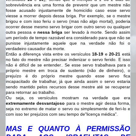
sobrevivência era uma forma de prevenir que um mestre não
fosse acusado injustamente de homicídio caso esse servo
viesse a morrer depois dessa briga. Por exemplo, se o mestre
brigou e com isso feriu o servo (mas não algo mortal), poderia
ocorrer desse mesmo servo brigar com outro servo ou qualquer
outra pessoa e
nessa briga
ser levado à morte. Sendo assim
um período de tempo razoável era considerado para que não se
punisse injustamente aquele que na verdade não foi o
verdadeiro causador da morte.
Então a diferença vista entre os versículos
18-19
e
20-21
está
no fato do mestre não precisar indenizar o servo ferido. E isso
não é difícil de se entender.. Se esse servo trabalhava para o
próprio mestre em troca de sustento (não de dinheiro), o
prejuízo é do próprio mestre quando esse servo fica
incapacitado de trabalhar, já que ainda assim o servo estaria
sendo mantido pelos recursos desse mestre até se recuperar
para retornar ao trabalho.
Ou seja, os versículos mostram na verdade que era
extremamente desvantajoso
para o mestre agir dessa forma,
seja no extremo de matar o servo ou simplesmente de feri-lo e
com isso ter prejuízos com seu tempo de"licença médica".
MAS E QUANTO À PERMISSÃO