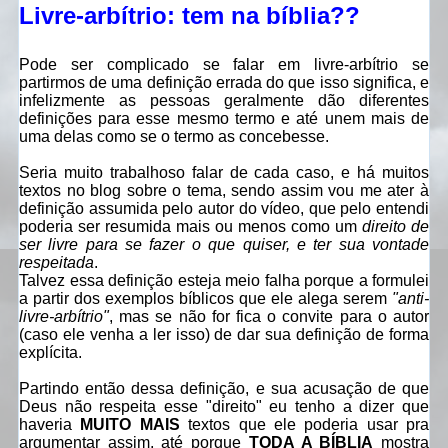
Livre-arbítrio: tem na bíblia??
Pode ser complicado se falar em livre-arbítrio se
partirmos de uma definição errada do que isso significa, e
infelizmente as pessoas geralmente dão diferentes
definições para esse mesmo termo e até unem mais de
uma delas como se o termo as concebesse.
Seria muito trabalhoso falar de cada caso, e há muitos
textos no blog sobre o tema, sendo assim vou me ater à
definição assumida pelo autor do vídeo, que pelo entendi
poderia ser resumida mais ou menos como um
direito de
ser livre para se fazer o que quiser, e ter sua vontade
respeitada
.
Talvez essa definição esteja meio falha porque a formulei
a partir dos exemplos bíblicos que ele alega serem
"anti-
livre-arbítrio"
, mas se não for fica o convite para o autor
(caso ele venha a ler isso) de dar sua definição de forma
explícita.
Partindo então dessa definição, e sua acusação de que
Deus não respeita esse "direito" eu tenho a dizer que
haveria
MUITO MAIS
textos que ele poderia usar pra
argumentar assim, até porque
TODA A BÍBLIA
mostra