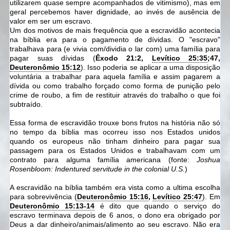
utilizarem quase sempre acompanhados de vitimismo), mas em
geral percebemos haver dignidade, ao invés de ausência de
valor em ser um escravo.
Um dos motivos de mais frequência que a escravidão acontecia
na bíblia era para o pagamento de dívidas. O "escravo"
trabalhava para (e vivia com/dividia o lar com) uma família para
pagar suas dívidas (
Êxodo 21:2,
Levítico 25:35
;47,
Deuteronômio 15:12
)
. Isso poderia se aplicar a uma disposição
voluntária a trabalhar para aquela família e assim pagarem a
dívida ou como trabalho forçado como forma de punição pelo
crime de roubo, a fim de restituir através do trabalho o que foi
subtraído.
Essa forma de escravidão trouxe bons frutos na história não só
no tempo da bíblia mas ocorreu isso nos Estados unidos
quando os europeus não tinham dinheiro para pagar sua
passagem para os Estados Unidos e trabalhavam com um
contrato para alguma família americana (fonte:
Joshua
Rosenbloom: Indentured servitude in the colonial U.S.
)
A escravidão na bíblia também era vista como a ultima escolha
para sobrevivência (
Deuteronômio 15:16
,
Levítico 25:47
).
Em
Deuteronômio 15:13-14
é dito que quando o serviço do
escravo terminava depois de 6 anos, o dono era obrigado por
Deus a dar dinheiro/animais/alimento ao seu escravo. Não era