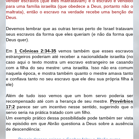
vender escravos (que eles maltratavam) e o escravo é vendido
para uma família israelita (que obedece a Deus, portanto não o
maltrata), então o escravo na verdade recebe uma benção de
Deus.
Devemos lembrar que as outras terras perto de Israel tratavam
seus escravos da forma que eles queriam (e não da forma que
Deus quer).
Em
1 Crônicas 2:34-35
vemos também que esses escravos
estrangeiros poderiam até receber a nacionalidade israelita (no
caso aqui o texto mostra um escravo estrangeiro se casando
com a filha do seu mestre: uma israelita. Isso não era comum
naquela época, e mostra também quanto o mestre amava tanto
e confiava tanto no seu escravo que ele deu sua própria filha à
ele)
Além de tudo isso vemos que um bom servo poderia ser
recompensado até com a herança de seu mestre.
Provérbios
17:2
parece ser um incentivo nesse sentido, sugerindo que o
servo seria na prática tratado com um filho.
Um exemplo prático dessa possibilidade pode também ser vista
no episódio em que Abrão questiona a Deus sobre a ausência
de descendência: