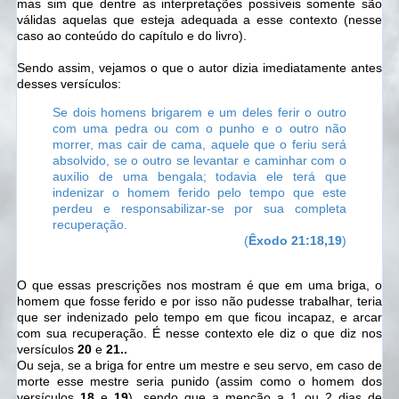
mas sim que dentre as interpretações possíveis somente são
válidas aquelas que esteja adequada a esse contexto (nesse
caso ao conteúdo do capítulo e do livro).
Sendo assim, vejamos o que o autor dizia imediatamente antes
desses versículos:
Se dois homens brigarem e um deles ferir o outro
com uma pedra ou com o punho e o outro não
morrer, mas cair de cama,
aquele que o feriu será
absolvido, se o outro se levantar e caminhar com o
auxílio de uma bengala; todavia ele terá que
indenizar o homem ferido pelo tempo que este
perdeu e responsabilizar-se por sua completa
recuperação.
(
Êxodo 21:18,19
)
O que essas prescrições nos mostram é que em uma briga, o
homem que fosse ferido e por isso não pudesse trabalhar, teria
que ser indenizado pelo tempo em que ficou incapaz, e arcar
com sua recuperação. É nesse contexto ele diz o que diz nos
versículos
20
e
21..
Ou seja, se a briga for entre um mestre e seu servo, em caso de
morte esse mestre seria punido (assim como o homem dos
versículos
18
e
19
), sendo que a menção a 1 ou 2 dias de