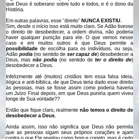
que Deus é soberano sobre tudo e todos, e é o dono da
História.
Em outras palavras, esse "direito"
NUNCA EXISTIU
.
Sim, desde o início isso está muito claro. Se Adão tivesse
o direito de desobedecer, a ordem divina, não poderia
haver qualquer punição para ele. O que vemos nesse
caso e em muitos outros é que Deus permite a
possibilidade
de escolha para os indivíduos, ou seja,
Adão
podia
(no sentido de
ser capaz de
) desobedecer a
Deus, mas
não podia
(no sentido de
ter o direito de
)
desobedecer a Deus.
Infelizmente até (muitos) cristãos tem essa falsa ideia,
ilógica e anti-bíblica, de que Deus teria dado esse direito
às pessoas, mas se fosse assim como poderia haveria
um Juízo Final depois, em que Deus puniria quem viveu
longe de Sua vontade??
Então que fique claro, realmente
não temos o direito de
desobedecer a Deus
.
Ainda assim, isso não significa que Deus não permita
que as pessoas sigam seus próprios corações e ajam
contra o que Ele revelou como bom e correto, mas é certo