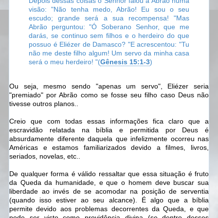
Depois dessas coisas o Senhor falou a Abrão numa
visão:
"Não tenha medo, Abrão! Eu sou o seu
escudo; grande será a sua recompensa! "
Mas
Abrão perguntou:
"Ó Soberano Senhor, que me
darás, se continuo sem filhos e o herdeiro do que
possuo é Eliézer de Damasco? "
E acrescentou:
"Tu
não me deste filho algum! Um servo da minha casa
será o meu herdeiro! "
(
Gênesis 15:1-3
)
Ou seja, mesmo sendo "apenas um servo", Eliézer seria
"premiado" por Abrão como se fosse seu filho caso Deus não
tivesse outros planos..
Creio que com todas essas informações fica claro que a
escravidão relatada na bíblia e permitida por Deus é
absurdamente diferente daquela que infelizmente ocorreu nas
Américas e estamos familiarizados devido a filmes, livros,
seriados, novelas, etc..
De qualquer forma é válido ressaltar que essa situação é fruto
da Queda da humanidade, e que o homem deve buscar sua
liberdade ao invés de se acomodar na posição de serventia
(quando isso estiver ao seu alcance). É algo que a bíblia
permite devido aos problemas decorrentes da Queda, e que
pode ser visto como providência divina (se dentro desses