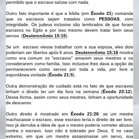
permitido que o escravo saísse com nada.
Outro fato importante é que a bíblia (em
Êxodo 21
) comanda
que os escravos sejam tratados como
PESSOAS
, com
integridade
. Os judeus inclusive são lembrados de que foram
escravos no Egito e por isso mesmo devem tratar bem seus
servos. (
Deuteronômio 15:15
).
Se um escravo viesse trabalhar com a sua esposa, eles dois
poderiam ser libertos após 6 anos.
Deuteronômio 15:16
mostra
como era comum os "escravos" amarem seus mestres e os
considerarem como família. Isso inclusive lhes dava a opção de
permanecerem como servos por toda a vida, por livre e
espontânea vontade (
Êxodo 21:5
).
Outra demonstração de cuidado está no fato de que escravos
tinham o direito ter um dia livre na semana (
Êxodo 23:12
).
Dessa forma, assim como seus mestres, tinham a oportunidade
de descanso.
Outro direito é mostrado em
Êxodo 21:26
: se um mestre
machucasse o escravo, esse escravo teria o direito de ser livre.
Isso já derruba a ideia de que o mestre poderia cometer abusos
contra o escravo. Isso não é tolerado por Deus. E no caso
extremo, em que um mestre assassinasse um servo, sua