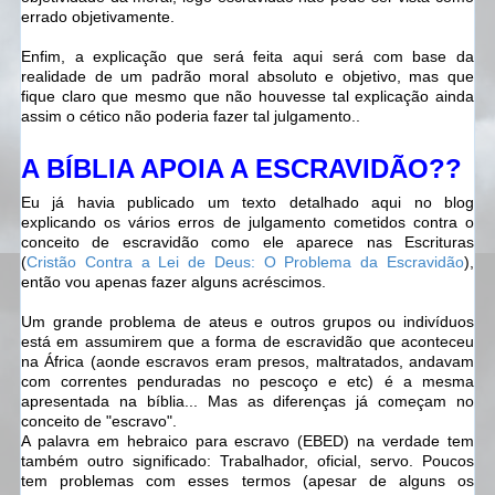
errado objetivamente.
Enfim, a explicação que será feita aqui será com base da
realidade de um padrão moral absoluto e objetivo, mas que
fique claro que mesmo que não houvesse tal explicação ainda
assim o cético não poderia fazer tal julgamento..
A BÍBLIA APOIA A ESCRAVIDÃO??
Eu já havia publicado um texto detalhado aqui no blog
explicando os vários erros de julgamento cometidos contra o
conceito de escravidão como ele aparece nas Escrituras
(
Cristão Contra a Lei de Deus: O Problema da Escravidão
),
então vou apenas fazer alguns acréscimos.
Um grande problema de ateus e outros grupos ou indivíduos
está em assumirem que a forma de escravidão que aconteceu
na África (aonde escravos eram presos, maltratados, andavam
com correntes penduradas no pescoço e etc) é a mesma
apresentada na bíblia... Mas as diferenças já começam no
conceito de "escravo".
A palavra em hebraico para escravo (EBED) na verdade tem
também outro significado: Trabalhador, oficial, servo. Poucos
tem problemas com esses termos (apesar de alguns os