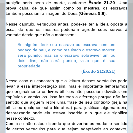
punição seria pena de morte, conforme
Êxodo 21:20
. Uma
prova cabal de que assim como os mestres, os escravos
também possuíam a imagem de Deus (
Gênesis 9:6
).
Nesse capítulo, versículos antes, pode-se ter a ideia oposta a
essa, de que os mestres poderiam agredir seus servos à
vontade desde que não o matassem:
Se alguém ferir seu escravo ou escrava com um
pedaço de pau, e como resultado o escravo morrer,
será punido;
mas se o escravo sobreviver um ou
dois dias, não será punido, visto que é sua
propriedade.
(
Êxodo 21:20,21
)
Nesse caso eu concordo que a leitura desses versículos pode
levar a essa interpretação sim, mas é importante lembrarmos
que originalmente os livros bíblicos não possuíam divisões em
capítulos e versículos. Isso faz toda a diferença porque não faz
sentido que alguém retire uma frase de seu contexto (seja na
bíblia ou qualquer outra literatura) para justificar alguma ideia,
desprezando onde ela estava inserida e o que ele significa
nesse contexto.
Com isso não estou dizendo que deveríamos mudar o sentido
de certos versículos para que sejam adaptáveis ao contexto,