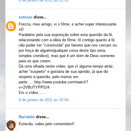
6 de janeiro de 2011 às 22:20
estevao
disse...
Frezza, meu amigo, vi o filme, e achei super interessante.
xD
Parabéns pela sua exposição sobre esta questão da fé,
relacionando com a idéia do filme, tô contigo quanto à fé
não poder ser "construída" por fatores que nos cercam ou
por força de alguém(qualquer coisa deste tipo seria
simples crendice), mas que é um dom de Deus somente
para os que creem.
Dá uma olhada neste vídeo, que ví alguma tempo atráz,
achei "suspeito" e gostaria de sua opinião, já que diz
respeito à questão, pelo menos em
parte......http://www.youtube.com/watch?
v=2VBUTYPP0J4
Eis o vídeo......
9 de janeiro de 2011 às 20:04
Barrabás
disse...
Estevão, valeu pelo comentário!!