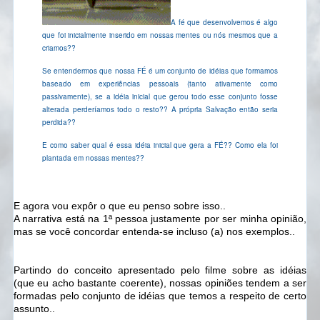
A fé que desenvolvemos é algo
que foi inicialmente inserido em nossas mentes ou nós mesmos que a
criamos??
Se entendermos que nossa FÉ é um conjunto de idéias que formamos
baseado em experiências pessoais (tanto ativamente como
passivamente), se a idéia inicial que gerou todo esse conjunto fosse
alterada perderíamos todo o resto?? A própria Salvação então seria
perdida??
E como saber qual é essa idéia inicial que gera a FÉ?? Como ela foi
plantada em nossas mentes??
E agora vou expôr o que eu penso sobre isso..
A narrativa está na 1ª pessoa justamente por ser minha opinião,
mas se você concordar entenda-se incluso (a) nos exemplos..
Partindo do conceito apresentado pelo filme sobre as idéias
(que eu acho bastante coerente), nossas opiniões tendem a ser
formadas pelo conjunto de idéias que temos a respeito de certo
assunto..